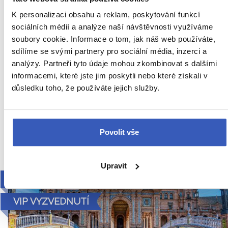
představení
K personalizaci obsahu a reklam, poskytování funkcí
Z PRAHY
HOTEL
SNÍDANĚ
sociálních médií a analýze naší návštěvnosti využíváme
soubory cookie. Informace o tom, jak náš web používáte,
Španělsko
sdílíme se svými partnery pro sociální média, inzerci a
Náročnost
analýzy. Partneři tyto údaje mohou zkombinovat s dalšími
27. – 31. 10. 2027 (5 dní / 4 noci)
informacemi, které jste jim poskytli nebo které získali v
důsledku toho, že používáte jejich služby.
34 990 Kč
Cena za 1 osobu
Povolit vše
Ukaž
Upravit
2027
VIP VYZVEDNUTÍ