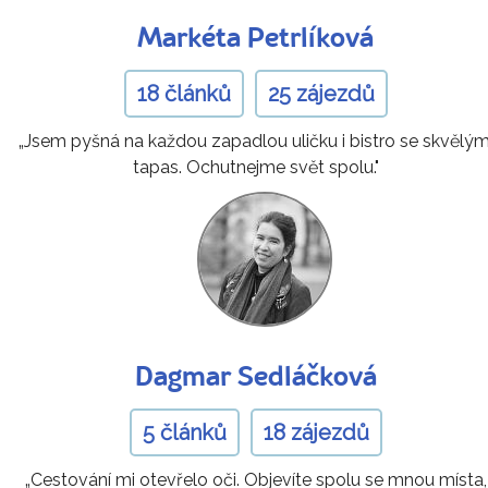
Markéta Petrlíková
18 článků
25 zájezdů
„Jsem pyšná na každou zapadlou uličku i bistro se skvělým
tapas. Ochutnejme svět spolu."
Dagmar Sedláčková
5 článků
18 zájezdů
„Cestování mi otevřelo oči. Objevíte spolu se mnou místa,