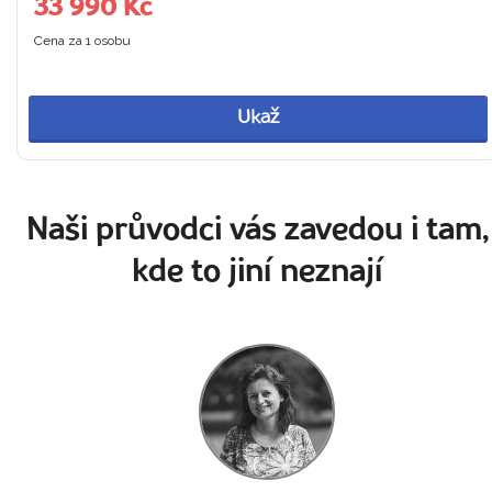
33 990 Kč
Cena za 1 osobu
Ukaž
Naši průvodci vás zavedou i tam,
kde to jiní neznají