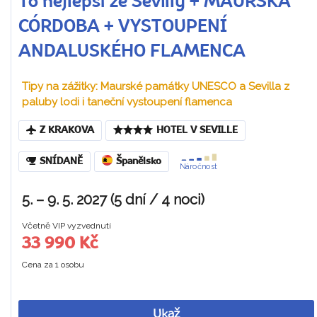
To nejlepší ze Sevilly + MAURSKÁ
CÓRDOBA + VYSTOUPENÍ
ANDALUSKÉHO FLAMENCA
Tipy na zážitky: Maurské památky UNESCO a Sevilla z
paluby lodi i taneční vystoupení flamenca
Z KRAKOVA
HOTEL V SEVILLE
SNÍDANĚ
Španělsko
Náročnost
5. – 9. 5. 2027 (5 dní / 4 noci)
Včetně VIP vyzvednutí
33 990 Kč
Cena za 1 osobu
Ukaž