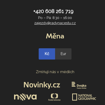
+420 608 261 719
Po – Pá: 8:30 – 16:00
zajezdy@radynacestu.cz
Měna
Kč
Eur
Zmiňují nás v médiích