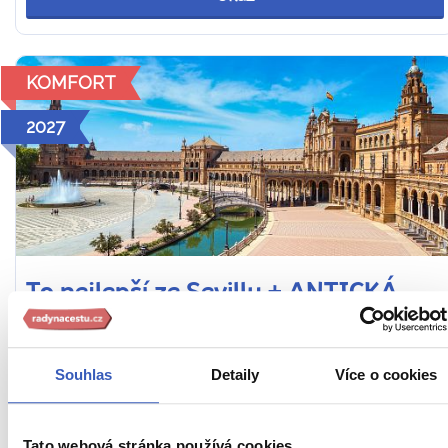
KOMFORT
2027
To nejlepší ze Sevilly + ANTICKÁ
ITALICA + VINNÉ SKLEPY JEREZ DE
LA FRONTERA
Souhlas
Detaily
Více o cookies
Tipy na zážitky: Projížďka po Velké řece v Seville a
ochutnávka sherry ve vinných sklepech či flamenco
Tato webová stránka používá cookies