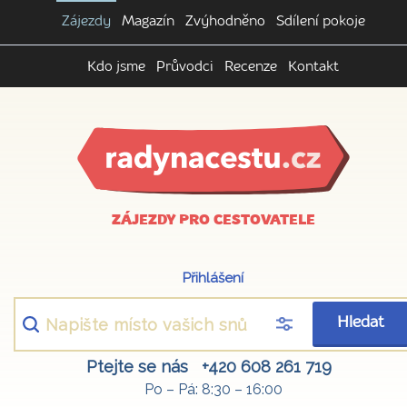
Zájezdy
Magazín
Zvýhodněno
Sdílení pokoje
Kdo jsme
Průvodci
Recenze
Kontakt
ZÁJEZDY PRO CESTOVATELE
Přihlášení
Hledat
Ptejte se nás
+420 608 261 719
Po – Pá: 8:30 – 16:00