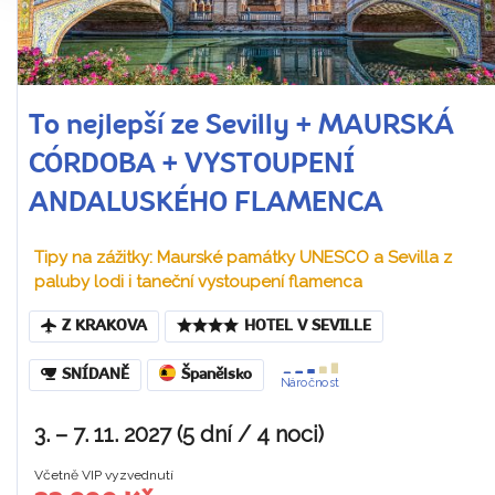
To nejlepší ze Sevilly + MAURSKÁ
CÓRDOBA + VYSTOUPENÍ
ANDALUSKÉHO FLAMENCA
Tipy na zážitky: Maurské památky UNESCO a Sevilla z
paluby lodi i taneční vystoupení flamenca
Z KRAKOVA
HOTEL V SEVILLE
SNÍDANĚ
Španělsko
Náročnost
3. – 7. 11. 2027 (5 dní / 4 noci)
Včetně VIP vyzvednutí