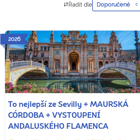
Řadit dle
Doporučené
2026
To nejlepší ze Sevilly + MAURSKÁ
CÓRDOBA + VYSTOUPENÍ
ANDALUSKÉHO FLAMENCA