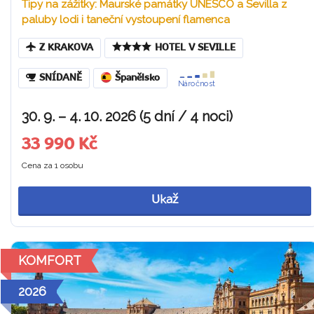
Tipy na zážitky: Maurské památky UNESCO a Sevilla z
paluby lodi i taneční vystoupení flamenca
Z KRAKOVA
HOTEL V SEVILLE
SNÍDANĚ
Španělsko
Náročnost
30. 9. – 4. 10. 2026 (5 dní / 4 noci)
33 990 Kč
Cena za 1 osobu
Ukaž
KOMFORT
2026