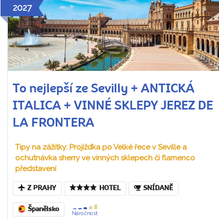
2027
To nejlepší ze Sevilly + ANTICKÁ
ITALICA + VINNÉ SKLEPY JEREZ DE
LA FRONTERA
Tipy na zážitky: Projížďka po Velké řece v Seville a
ochutnávka sherry ve vinných sklepech či flamenco
představení
Z PRAHY
HOTEL
SNÍDANĚ
Španělsko
Náročnost