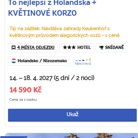
To nejlepší z Holandska +
KVĚTINOVÉ KORZO
Tip na zážitek: Návštěva zahrady Keukenhof s
květinovým průvodem alegorických vozů - v ceně
4 MÍSTA ODJEZDU
HOTEL
SNÍDANĚ
Holandsko / Nizozemsko
Náročnost
14. – 18. 4. 2027 (5 dní / 2 noci)
14 590 Kč
Cena za 1 osobu
Ukaž