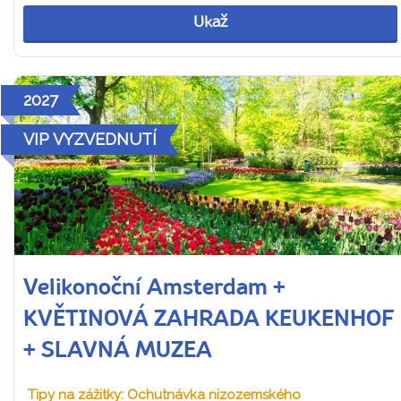
Ukaž
2027
VIP VYZVEDNUTÍ
Velikonoční Amsterdam +
KVĚTINOVÁ ZAHRADA KEUKENHOF
+ SLAVNÁ MUZEA
Tipy na zážitky: Ochutnávka nizozemského