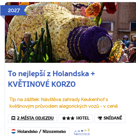
2027
To nejlepší z Holandska +
KVĚTINOVÉ KORZO
Tip na zážitek: Návštěva zahrady Keukenhof s
květinovým průvodem alegorických vozů - v ceně
2 MÍSTA ODJEZDU
HOTEL
SNÍDANĚ
Holandsko / Nizozemsko
Náročnost