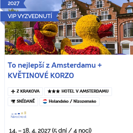
2027
VIP VYZVEDNUTÍ
To nejlepší z Amsterdamu +
KVĚTINOVÉ KORZO
Z KRAKOVA
HOTEL V AMSTERDAMU
SNÍDANĚ
Holandsko / Nizozemsko
Náročnost
14. – 18. 4. 2027 (5 dní / 4 noci)