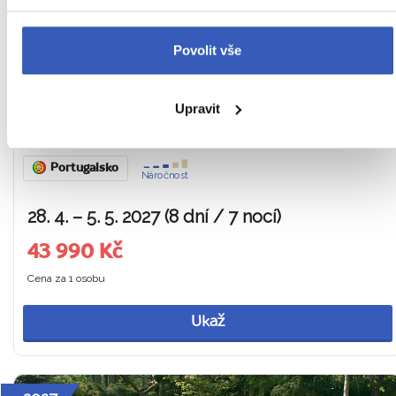
Tip na zážitek: Největší květinová slavnost ostrova a
Povolit vše
madeirské speciality
Posledních 5 míst
Upravit
Z PRAHY
HOTEL
SNÍDANĚ
Portugalsko
Náročnost
28. 4. – 5. 5. 2027 (8 dní / 7 nocí)
43 990 Kč
Cena za 1 osobu
Ukaž