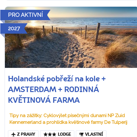
PRO AKTIVNÍ
2027
Holandské pobřeží na kole +
AMSTERDAM + RODINNÁ
KVĚTINOVÁ FARMA
Tipy na zážitky: Cyklovýlet písečnými dunami NP Zuid
Kennemerland a prohlídka květinové farmy De Tulperij
Z PRAHY
LODGE
VLASTNÍ