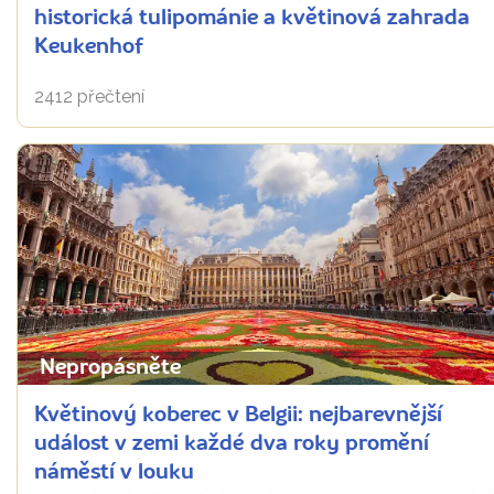
historická tulipománie a květinová zahrada
Keukenhof
2412 přečtení
Nepropásněte
Květinový koberec v Belgii: nejbarevnější
událost v zemi každé dva roky promění
náměstí v louku