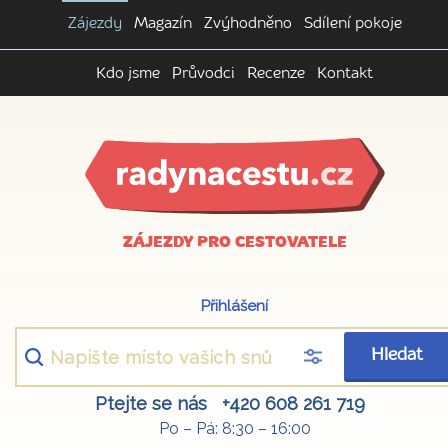
Zájezdy
Magazín
Zvýhodněno
Sdílení pokoje
Kdo jsme
Průvodci
Recenze
Kontakt
ZÁJEZDY PRO CESTOVATELE
Přihlášení
Hledat
Ptejte se nás
+420 608 261 719
Po – Pá: 8:30 – 16:00