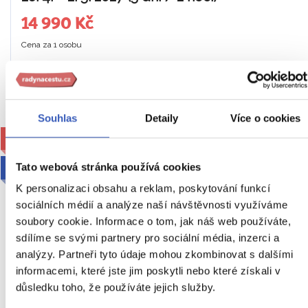
14 990 Kč
Cena za 1 osobu
Ukaž
Souhlas
Detaily
Více o cookies
FOTOREPORTÁŽ Lucie Kučné
2027
Tato webová stránka používá cookies
K personalizaci obsahu a reklam, poskytování funkcí
sociálních médií a analýze naší návštěvnosti využíváme
soubory cookie. Informace o tom, jak náš web používáte,
sdílíme se svými partnery pro sociální média, inzerci a
analýzy. Partneři tyto údaje mohou zkombinovat s dalšími
informacemi, které jste jim poskytli nebo které získali v
To nejlepší z Madeiry + KVĚTINOVÝ
důsledku toho, že používáte jejich služby.
FESTIVAL