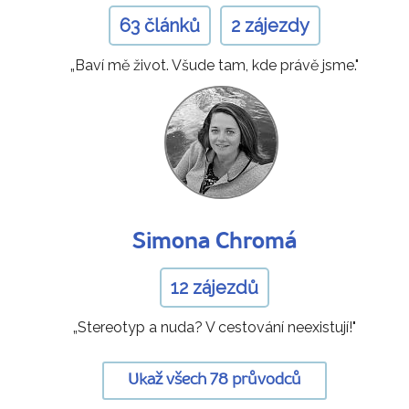
63 článků
2 zájezdy
„Baví mě život. Všude tam, kde právě jsme."
Simona Chromá
12 zájezdů
„Stereotyp a nuda? V cestování neexistují!"
Ukaž všech 78 průvodců