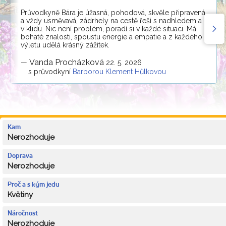
Průvodkyně Bára je úžasná, pohodová, skvěle připravená
a vždy usměvavá, zádrhely na cestě řeší s nadhledem a
v klidu. Nic není problém, poradí si v každé situaci. Má
bohaté znalosti, spoustu energie a empatie a z každého
výletu udělá krásný zážitek.
Vanda Procházková
—
22. 5. 2026
s průvodkyní
Barborou Klement Hůlkovou
Kam
Nerozhoduje
Doprava
Nerozhoduje
Proč a s kým jedu
Květiny
Náročnost
Nerozhoduje