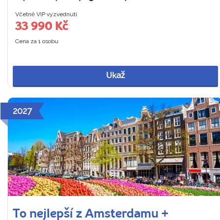
Včetně VIP vyzvednutí
33 990 Kč
Cena za 1 osobu
Ukaž
2027
To nejlepší z Amsterdamu +