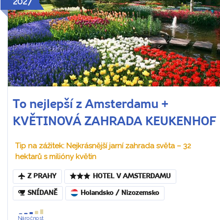
2027
To nejlepší z Amsterdamu +
KVĚTINOVÁ ZAHRADA KEUKENHOF
Tip na zážitek: Nejkrásnější jarní zahrada světa – 32
hektarů s milióny květin
Z PRAHY
HOTEL V AMSTERDAMU
SNÍDANĚ
Holandsko / Nizozemsko
Náročnost