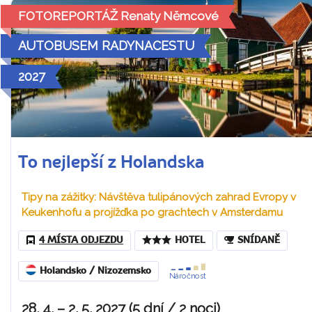
FOTOREPORTÁŽ Renaty Němcové
AUTOBUSEM RADYNACESTU
2027
To nejlepší z Holandska
Tipy na zážitky: Návštěva tulipánových zahrad Evropy v
Keukenhofu a projížďka po grachtech v Amsterdamu
4 MÍSTA ODJEZDU
HOTEL
SNÍDANĚ
Holandsko / Nizozemsko
Náročnost
28. 4. – 2. 5. 2027 (5 dní / 2 noci)