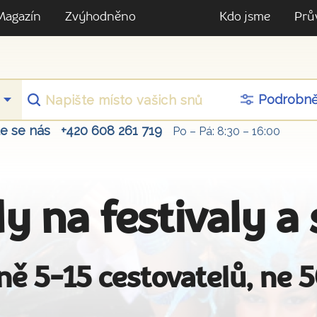
Magazín
Zvýhodněno
Kdo jsme
Prů
Podrobn
te se nás
+420 608 261 719
Po – Pá: 8:30 – 16:00
y na festivaly a
ně 5-15 cestovatelů, ne 5