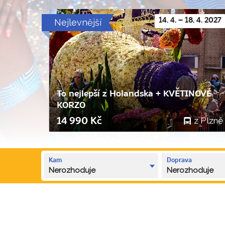
Nejlevnější
14. 4. – 18. 4. 2027
To nejlepší z Holandska + KVĚTINOVÉ
KORZO
z Plzně
14 990 Kč
Kam
Doprava
Nerozhoduje
Nerozhoduje