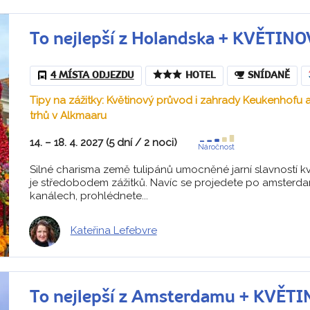
To nejlepší z Holandska + KVĚTIN
4 MÍSTA ODJEZDU
HOTEL
SNÍDANĚ
Tipy na zážitky: Květinový průvod i zahrady Keukenhofu 
trhů v Alkmaaru
14. – 18. 4. 2027 (5 dní / 2 noci)
Náročnost
Silné charisma země tulipánů umocněné jarní slavností 
je středobodem zážitků. Navíc se projedete po amsterd
kanálech, prohlédnete...
Kateřina Lefebvre
To nejlepší z Amsterdamu + KVĚT