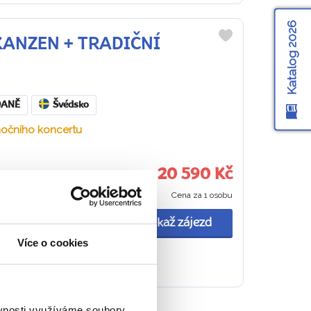
Katalog 2026
SKANZEN + TRADIČNÍ
Do
oblíbených
DANĚ
Švédsko
ánočního koncertu
20 590 Kč
Cena za 1 osobu
delikatesy… Na
perníčky
Ukaž zájezd
Více o cookies
ěvnosti využíváme soubory