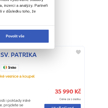
, inzerci a analýzy. Partneři
estovatele?
li v důsledku toho, že
 po celý zájezd.
ou v srdci.
Povolit vše
I SV. PATRIKA
Do
oblíbených
Irsko
věké vesnice a koupel
35 990 Kč
Cena za 1 osobu
sti i poklady irské
e, projdete se