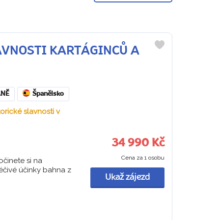
SLAVNOSTI KARTÁGINCŮ A
Do
oblíbených
ANĚ
Španělsko
orické slavnosti v
34 990 Kč
Cena za 1 osobu
činete si na
éčivé účinky bahna z
Ukaž zájezd