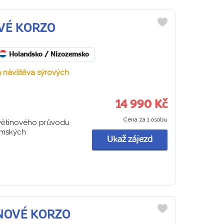
OVÉ KORZO
Do
oblíbených
Holandsko / Nizozemsko
a návštěva sýrových
14 990 Kč
Cena za 1 osobu
květinového průvodu
amských
Ukaž zájezd
INOVÉ KORZO
Do