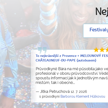
Nej
Festival
To nejkrásnější z Provence + MELOUNOVÝ FES
CHÂTEAUNEUF-DU-PAPE (autobusem)
Průvodkyně Bára na mě působila jako ve
profesionál v oboru průvodcovství. Vědě
spoustu informací jak k jednotlivým nav
místům, tak i obecně...
—
Jitka Petruchová
12. 7. 2026
s průvodkyní
Barborou Klement Hůlkovou