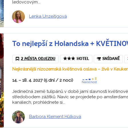
ledovcovým...
Lenka Unzeitigová
To nejlepší z Holandska + KVĚTIN
2 MÍSTA ODJEZDU
HOTEL
SNÍDANĚ
Nejkrásnější nizozemská květinová oslava – živě v Keuke
14. – 18. 4. 2027 (5 dní / 2 noci)
Náročnost
Jedinečná země tulipánů v době jarní slavnosti květinov
středobodem zážitků. Navíc se projedete po amsterdam
kanálech, prohlédnete si...
Barbora Klement Hůlková