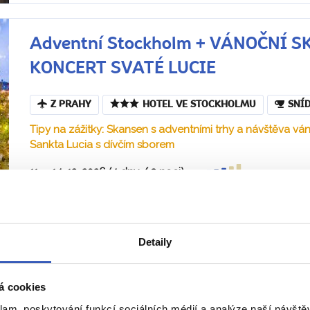
Adventní Stockholm + VÁNOČNÍ 
KONCERT SVATÉ LUCIE
Z PRAHY
HOTEL VE STOCKHOLMU
SNÍ
Tipy na zážitky: Skansen s adventními trhy a návštěva v
Sankta Lucia s dívčím sborem
11. – 14. 12. 2026 (4 dny / 3 noci)
Náročnost
Severské tradice, skandinávské vánoční kouzlo, švédské 
adventních trzích ve Starém Městě si dáte horký glögg s 
pepparkakor. Ve...
Detaily
Helena Křenková
á cookies
klam, poskytování funkcí sociálních médií a analýze naší návšt