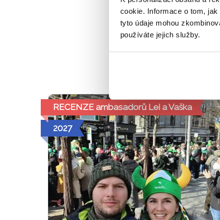
cookie. Informace o tom, jak
Jaké jsou 
tyto údaje mohou zkombinovat
V malé skupině,
používáte jejich služby.
Bezpečně a
RECENZE ambasadorů Lei a Vaška
2027