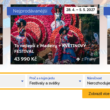
Nejprodávanější
28. 4. – 5. 5. 2027
To nejlepší z Madeiry + KVĚTINOVÝ
FESTIVAL
z Prahy
43 990 Kč
Proč a s kým jedu
Náročnost
Festivaly a svátky
Nerozhoduj
Zobrazit více k