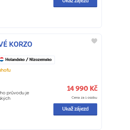
Ukaž zájezd
OVÉ KORZO
Do
oblíbených
Holandsko / Nizozemsko
nhofu
14 990 Kč
ého průvodu je
Cena za 1 osobu
ských
Ukaž zájezd