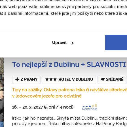
 náš web používáte, sdílíme se svými partnery pro sociální média
naše poznávací zájezdy do Švédska pro c
 s dalšími informacemi, které jste jim poskytli nebo které získa
 do 5-15 osob, s fundovaným průvodcem
 spolehlivě za zážitky, které vám zůstan
Upravit
To nejlepší z Dublinu + SLAVNOST
Z PRAHY
HOTEL V DUBLINU
SNÍDANĚ
Tipy na zážitky: Oslavy patrona Irska či návštěva středo
v ledovcovém jezeře pro odvážné
16. – 20. 3. 2027 (5 dní / 4 noci)
Náročnost
Irsko, jak ho neznáte… Skrytá místa Dublinu, tradiční slavno
přírody v jednom. Řeku Liffey shlédnete z Ha´Penny Bridg