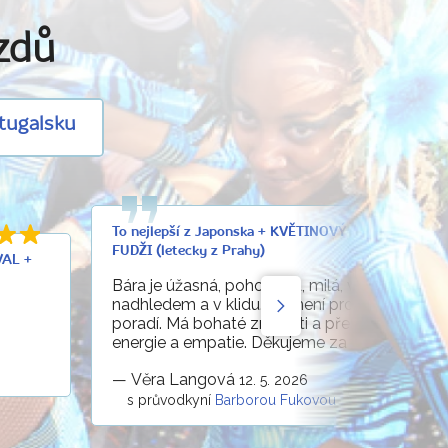
ezdů
rtugalsku
To nejlepší z Japonska + KVĚTINOVÝ FESTIVAL U 
FUDŽI (letecky z Prahy)
VAL +
Bára je úžasná, pohodová, milá, vše řeší s
nadhledem a v klidu. Nic není problém, se vší
poradí. Má bohaté znalosti a přehled, spoust
energie a empatie. Děkujeme za krásný zájez
—
Věra Langová
12. 5. 2026
s průvodkyní
Barborou Fukovou