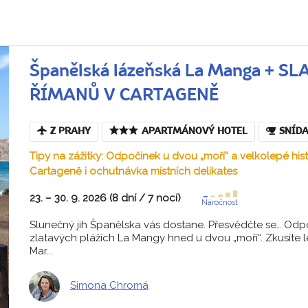
Španělská lázeňská La Manga + 
ŘÍMANŮ V CARTAGENĚ
Z PRAHY
APARTMÁNOVÝ HOTEL
SNÍD
Tipy na zážitky: Odpočinek u dvou „moří“ a velkolepé hist
Cartageně i ochutnávka místních delikates
23. – 30. 9. 2026 (8 dní / 7 nocí)
Náročnost
Slunečný jih Španělska vás dostane. Přesvědčte se… Odpo
zlatavých plážích La Mangy hned u dvou „moří“. Zkusíte l
Mar...
Simona Chromá