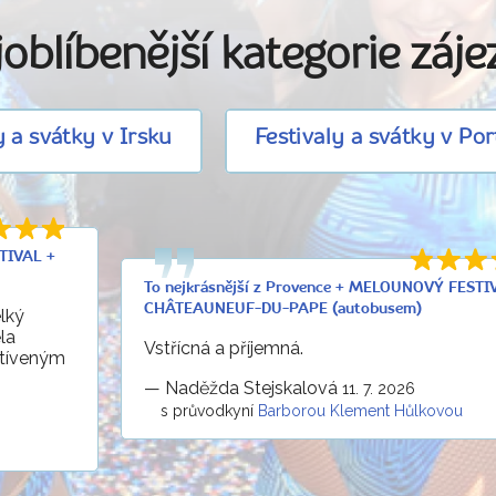
oblíbenější kategorie záj
y a svátky v Irsku
Festivaly a svátky v Po
TIVAL +
To nejkrásnější z Provence + MELOUNOVÝ FESTI
CHÂTEAUNEUF-DU-PAPE (autobusem)
lký
la
Vstřícná a příjemná.
štíveným
—
Naděžda Stejskalová
11. 7. 2026
s průvodkyní
Barborou Klement Hůlkovou