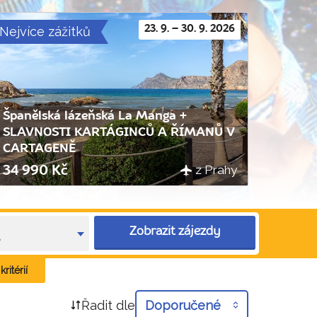
Nejvíce zážitků
23. 9. – 30. 9. 2026
Španělská lázeňská La Manga +
SLAVNOSTI KARTÁGINCŮ A ŘÍMANŮ V
CARTAGENĚ
z Prahy
34 990 Kč
Zobrazit zájezdy
e
ritérií
Řadit dle
Doporučené