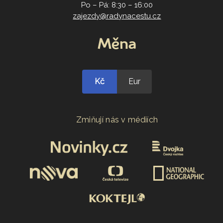
Po – Pá: 8:30 – 16:00
zajezdy@radynacestu.cz
Měna
Kč
Eur
Zmiňují nás v médiích