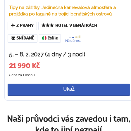
Tipy na zážitky: Jedinečná karnevalová atmosféra a
projížďka po laguně na trojici benátských ostrovů
Z PRAHY
HOTEL V BENÁTKÁCH
SNÍDANĚ
Itálie
Náročnost
5. – 8. 2. 2027 (4 dny / 3 noci)
21 990 Kč
Cena za 1 osobu
Ukaž
Naši průvodci vás zavedou i tam,
kde to jiní neznají