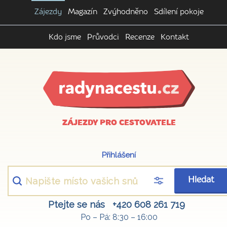
Zájezdy
Magazín
Zvýhodněno
Sdílení pokoje
Kdo jsme
Průvodci
Recenze
Kontakt
ZÁJEZDY PRO CESTOVATELE
Přihlášení
Hledat
Ptejte se nás
+420 608 261 719
Po – Pá: 8:30 – 16:00