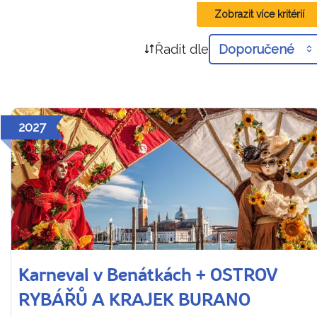
Zobrazit více kritérií
Řadit dle
Doporučené
2027
Karneval v Benátkách + OSTROV
RYBÁŘŮ A KRAJEK BURANO