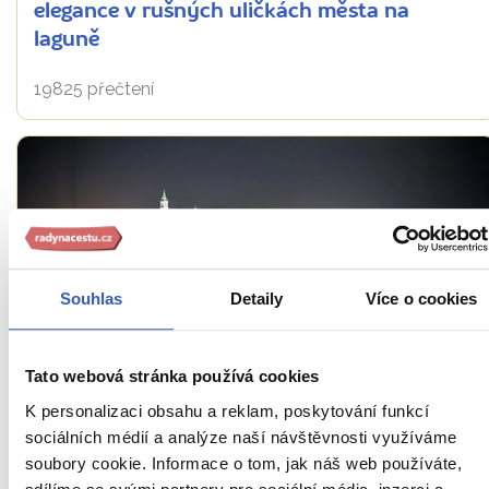
elegance v rušných uličkách města na
laguně
19825 přečtení
Souhlas
Detaily
Více o cookies
Fotomagazín
Tato webová stránka používá cookies
Karneval v Benátkách našima očima: 15
K personalizaci obsahu a reklam, poskytování funkcí
nejkrásnějších fotografií z poznávacího
sociálních médií a analýze naší návštěvnosti využíváme
zájezdu do Benátek
soubory cookie. Informace o tom, jak náš web používáte,