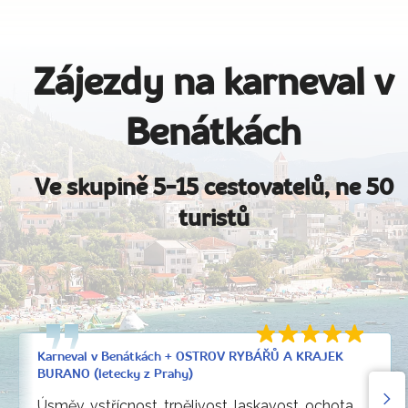
Zájezdy na karneval v
Benátkách
Ve skupině 5-15 cestovatelů, ne 50
turistů
Karneval v Benátkách + OSTROV RYBÁŘŮ A KRAJEK
BURANO (letecky z Prahy)
Úsměv, vstřícnost, trpělivost, laskavost, ochota.