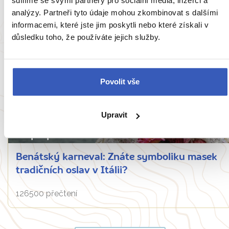
sdílíme se svými partnery pro sociální média, inzerci a
12302 přečtení
analýzy. Partneři tyto údaje mohou zkombinovat s dalšími
informacemi, které jste jim poskytli nebo které získali v
důsledku toho, že používáte jejich služby.
Povolit vše
Upravit
Nepropásněte
Benátský karneval: Znáte symboliku masek
tradičních oslav v Itálii?
126500 přečtení