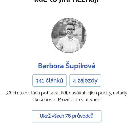
Barbora Šupíková
341 článků
4 zájezdy
„Chci na cestách potkávat lidi, nasávat jejich pocity, nálady
zkušenosti… Prožít a předat vám."
Ukaž všech 78 průvodců