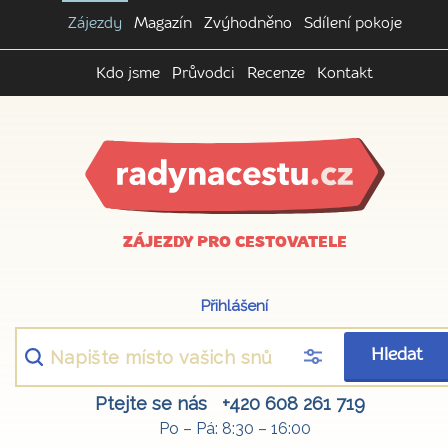
Zájezdy
Magazín
Zvýhodněno
Sdílení pokoje
Kdo jsme
Průvodci
Recenze
Kontakt
ZÁJEZDY PRO CESTOVATELE
Přihlášení
Hledat
Ptejte se nás
+420 608 261 719
Po – Pá: 8:30 – 16:00