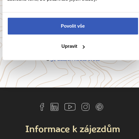
Oblíbené cíle
Povolit vše
Anglie
Belgie
Francie
Irsko
Itálie
Portugalsko
Upravit
a
54 dalších koutů světa
Informace k zájezdům