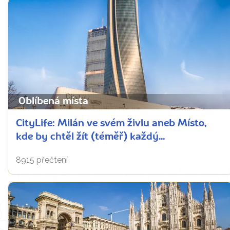
Oblíbená místa
CityLife: Milán ve svém živlu aneb Místo,
kde by chtěl žít (téměř) každý...
8915 přečtení