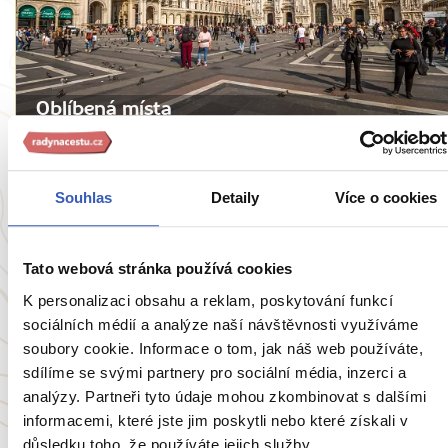
Oblíbená místa
10 nejdůležitějších historických událostí
Milána: město da Vinciho umění,
Souhlas
Detaily
Více o cookies
Napoleonovy nafoukanosti a Mussoliniho
snů
Tato webová stránka používá cookies
10518 přečtení
K personalizaci obsahu a reklam, poskytování funkcí
sociálních médií a analýze naší návštěvnosti využíváme
soubory cookie. Informace o tom, jak náš web používáte,
Zobrazit všechny články o Itálii
sdílíme se svými partnery pro sociální média, inzerci a
analýzy. Partneři tyto údaje mohou zkombinovat s dalšími
informacemi, které jste jim poskytli nebo které získali v
důsledku toho, že používáte jejich služby.