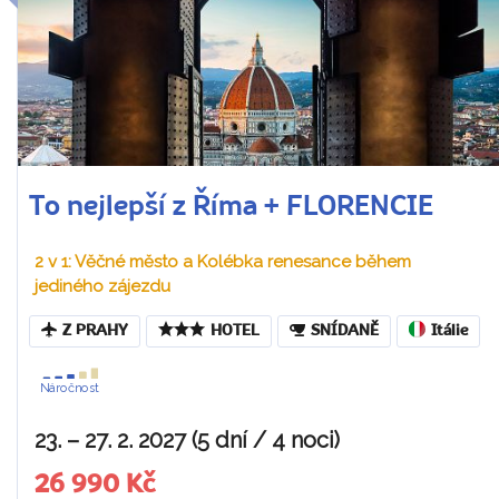
To nejlepší z Říma + FLORENCIE
2 v 1: Věčné město a Kolébka renesance během
jediného zájezdu
Z PRAHY
HOTEL
SNÍDANĚ
Itálie
Náročnost
23. – 27. 2. 2027 (5 dní / 4 noci)
26 990 Kč