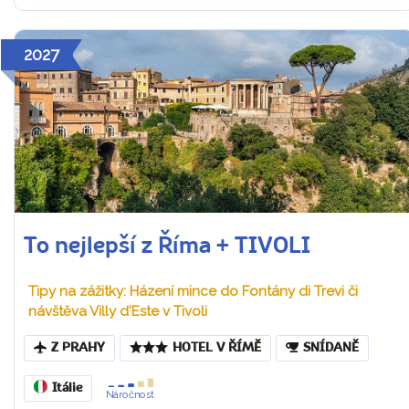
2027
To nejlepší z Říma + TIVOLI
Tipy na zážitky: Házení mince do Fontány di Trevi či
návštěva Villy d'Este v Tivoli
Z PRAHY
HOTEL V ŘÍMĚ
SNÍDANĚ
Itálie
Náročnost