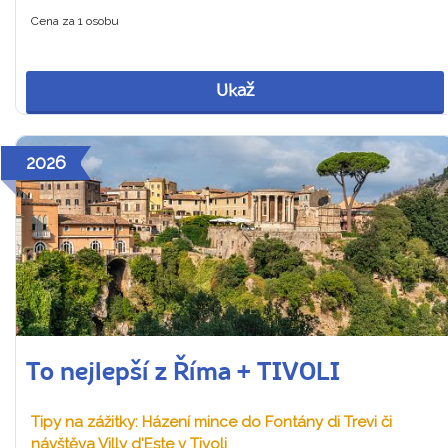
Cena za 1 osobu
Ukaž
2026
To nejlepší z Říma + TIVOLI
Tipy na zážitky: Házení mince do Fontány di Trevi či
návštěva Villy d'Este v Tivoli