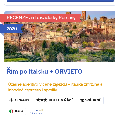
RECENZE ambasadorky Romany
2026
Řím po italsku + ORVIETO
Úžasné aperitivo v ceně zájezdu – italská zmrzlina a
lahodné espresso i aperitiv
Z PRAHY
HOTEL V ŘÍMĚ
SNÍDANĚ
Itálie
Náročnost