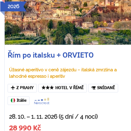
2026
Řím po italsku + ORVIETO
Úžasné aperitivo v ceně zájezdu – italská zmrzlina a
lahodné espresso i aperitiv
Z PRAHY
HOTEL V ŘÍMĚ
SNÍDANĚ
Itálie
Náročnost
28. 10. – 1. 11. 2026 (5 dní / 4 noci)
28 990 Kč