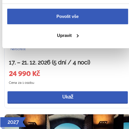
VATIKÁNSKÁ MUZEA
Tipy na zážitky: Nasvícený vánoční strom u Kolosea či
Povolit vše
ochutnávka pečených kaštanů od pouličních prodejců
Z PRAHY
HOTEL
SNÍDANĚ
Itálie
Upravit
Náročnost
17. – 21. 12. 2026 (5 dní / 4 noci)
24 990 Kč
Cena za 1 osobu
Ukaž
2027