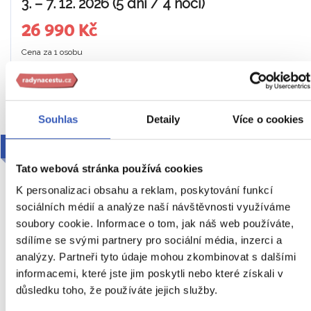
3. – 7. 12. 2026 (5 dní / 4 noci)
26 990 Kč
Cena za 1 osobu
Ukaž
Souhlas
Detaily
Více o cookies
2026
Tato webová stránka používá cookies
K personalizaci obsahu a reklam, poskytování funkcí
sociálních médií a analýze naší návštěvnosti využíváme
soubory cookie. Informace o tom, jak náš web používáte,
sdílíme se svými partnery pro sociální média, inzerci a
analýzy. Partneři tyto údaje mohou zkombinovat s dalšími
informacemi, které jste jim poskytli nebo které získali v
To nejlepší z adventního Říma +
důsledku toho, že používáte jejich služby.