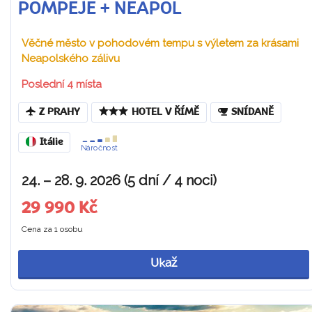
POMPEJE + NEAPOL
Věčné město v pohodovém tempu s výletem za krásami
Neapolského zálivu
Poslední 4 místa
Z PRAHY
HOTEL V ŘÍMĚ
SNÍDANĚ
Itálie
Náročnost
24. – 28. 9. 2026 (5 dní / 4 noci)
29 990 Kč
Cena za 1 osobu
Ukaž