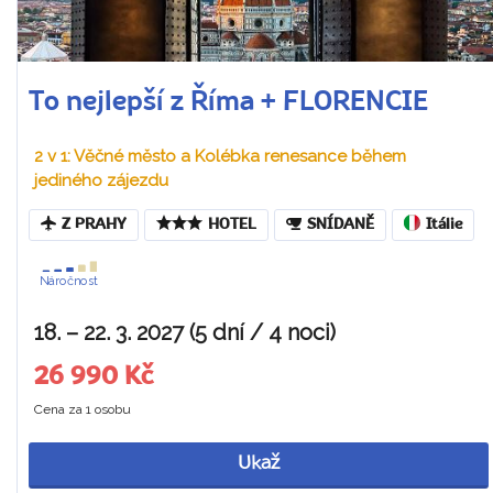
To nejlepší z Říma + FLORENCIE
2 v 1: Věčné město a Kolébka renesance během
jediného zájezdu
Z PRAHY
HOTEL
SNÍDANĚ
Itálie
Náročnost
18. – 22. 3. 2027 (5 dní / 4 noci)
26 990 Kč
Cena za 1 osobu
Ukaž