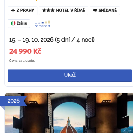
Z PRAHY
HOTEL V ŘÍMĚ
SNÍDANĚ
Itálie
Náročnost
15. – 19. 10. 2026 (5 dní / 4 noci)
24 990 Kč
Cena za 1 osobu
Ukaž
2026