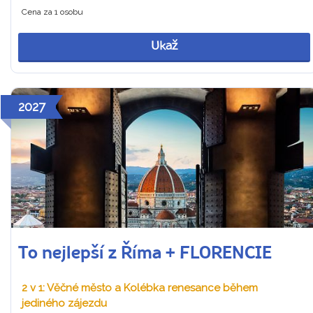
Cena za 1 osobu
Ukaž
2027
To nejlepší z Říma + FLORENCIE
2 v 1: Věčné město a Kolébka renesance během
jediného zájezdu