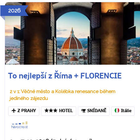
2026
To nejlepší z Říma + FLORENCIE
2 v 1: Věčné město a Kolébka renesance během
jediného zájezdu
Z PRAHY
HOTEL
SNÍDANĚ
Itálie
Náročnost