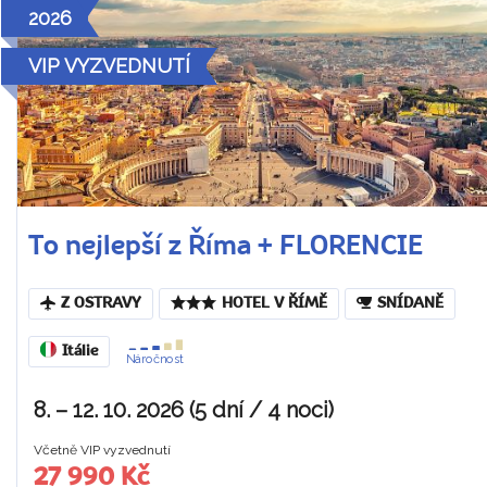
2026
VIP VYZVEDNUTÍ
To nejlepší z Říma + FLORENCIE
Z OSTRAVY
HOTEL V ŘÍMĚ
SNÍDANĚ
Itálie
Náročnost
8. – 12. 10. 2026 (5 dní / 4 noci)
Včetně VIP vyzvednutí
27 990 Kč