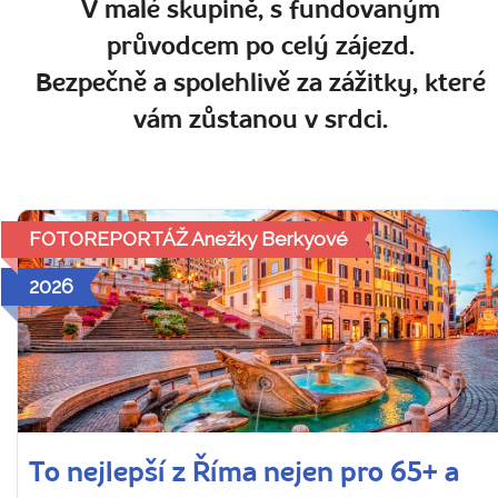
V malé skupině, s fundovaným
průvodcem po celý zájezd.
Bezpečně a spolehlivě za zážitky, které
vám zůstanou v srdci.
FOTOREPORTÁŽ Anežky Berkyové
2026
To nejlepší z Říma nejen pro 65+ a