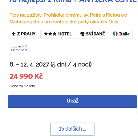
To nejlepší z Říma + ANTICKÁ OSTIE
Tipy na zážitky: Prohlídka chrámu sv. Petra s Pietou od
Michelangela a archeologické perly ukryté v Ostii
Z PRAHY
HOTEL
SNÍDANĚ
Itálie
Náročnost
8. – 12. 4. 2027 (5 dní / 4 noci)
24 990 Kč
Cena za 1 osobu
Ukaž
15
dalších ...