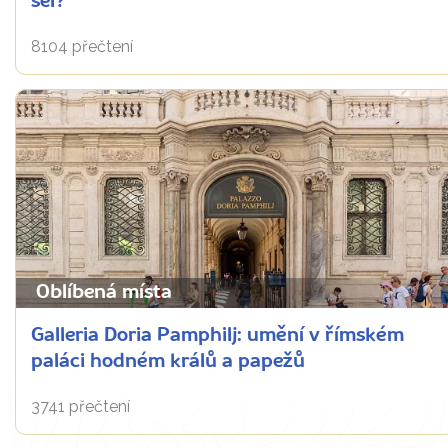
šel?
8104 přečtení
Oblíbená místa
Galleria Doria Pamphilj: umění v římském
paláci hodném králů a papežů
3741 přečtení