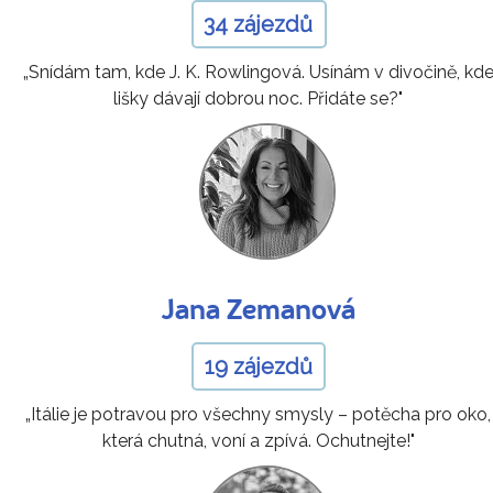
34 zájezdů
„Snídám tam, kde J. K. Rowlingová. Usínám v divočině, kd
lišky dávají dobrou noc. Přidáte se?"
Jana Zemanová
19 zájezdů
„Itálie je potravou pro všechny smysly – potěcha pro oko,
která chutná, voní a zpívá. Ochutnejte!"