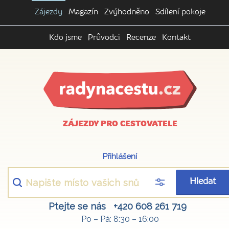
Zájezdy
Magazín
Zvýhodněno
Sdílení pokoje
Kdo jsme
Průvodci
Recenze
Kontakt
ZÁJEZDY PRO CESTOVATELE
Přihlášení
Hledat
Ptejte se nás
+420 608 261 719
Po – Pá: 8:30 – 16:00