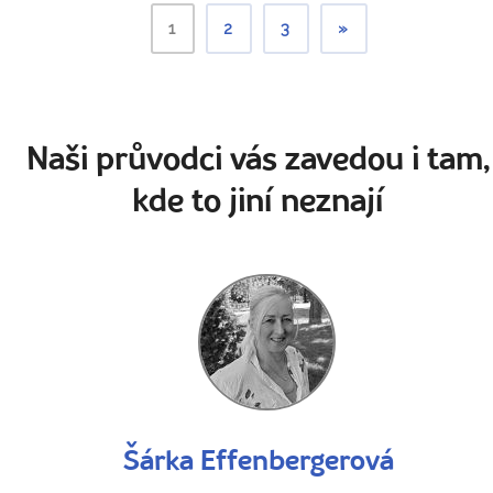
1
2
3
»
Naši průvodci vás zavedou i tam,
kde to jiní neznají
Šárka Effenbergerová