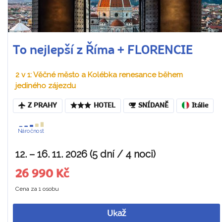
To nejlepší z Říma + FLORENCIE
2 v 1: Věčné město a Kolébka renesance během
jediného zájezdu
Z PRAHY
HOTEL
SNÍDANĚ
Itálie
Náročnost
12. – 16. 11. 2026 (5 dní / 4 noci)
26 990 Kč
Cena za 1 osobu
Ukaž