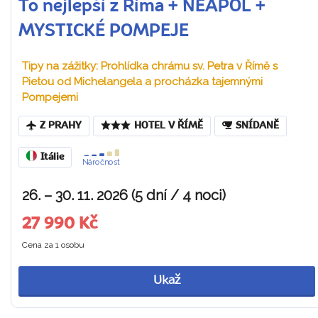
To nejlepší z Říma + NEAPOL +
MYSTICKÉ POMPEJE
Tipy na zážitky: Prohlídka chrámu sv. Petra v Římě s
Pietou od Michelangela a procházka tajemnými
Pompejemi
Z PRAHY
HOTEL V ŘÍMĚ
SNÍDANĚ
Itálie
Náročnost
26. – 30. 11. 2026 (5 dní / 4 noci)
27 990 Kč
Cena za 1 osobu
Ukaž