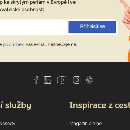
tup ke skrytým perlám v Evropě i ve
ovatelské osobnosti.
Přihlásit se
le
podmínek
. Váš e-mail nezneužijeme.
í služby
Inspirace z ces
 besedy
Magazín online