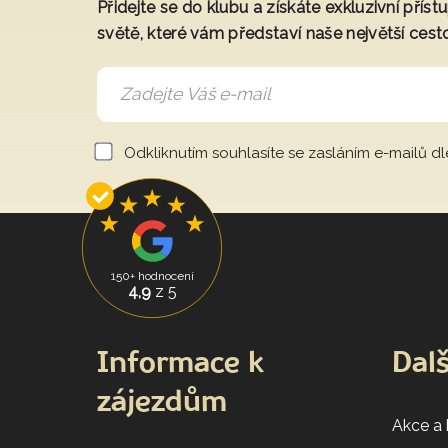
Přidejte se do klubu a získáte exkluzivní přís
světě, které vám představí naše největší cest
Odkliknutím souhlasíte se zasláním e-mailů d
150+ hodnocení
4,9
z 5
Informace k
Dalš
zájezdům
Akce a