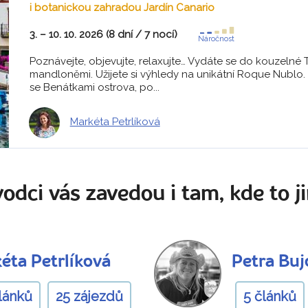
i botanickou zahradou Jardín Canario
3. – 10. 10. 2026 (8 dní / 7 nocí)
Náročnost
Poznávejte, objevujte, relaxujte… Vydáte se do kouzelné
mandloněmi. Užijete si výhledy na unikátní Roque Nublo.
se Benátkami ostrova, po...
Markéta Petrlíková
odci vás zavedou i tam, kde to ji
éta Petrlíková
Petra Bu
lánků
25 zájezdů
5 článků