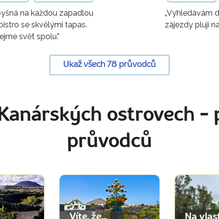
pyšná na každou zapadlou
„Vyhledávám d
 bistro se skvělými tapas.
zájezdy plují n
jme svět spolu."
Ukaž všech 78 průvodců
 Kanárských ostrovech
- 
průvodců
Víte, že...
Na vlas