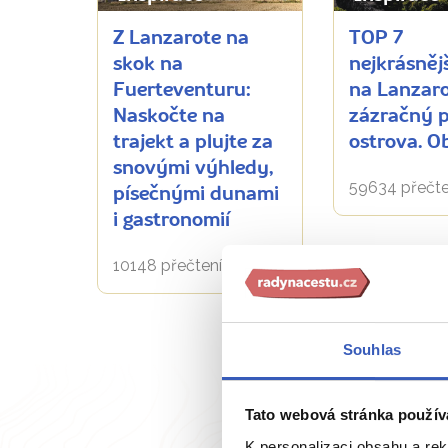
Z Lanzarote na
TOP 7
skok na
nejkrásněj
Fuerteventuru:
na Lanzaro
Naskočte na
zázračný 
trajekt a plujte za
ostrova. Ob
snovými výhledy,
59634 přečte
písečnými dunami
i gastronomií
10148 přečtení
Souhlas
Tato webová stránka použív
K personalizaci obsahu a re