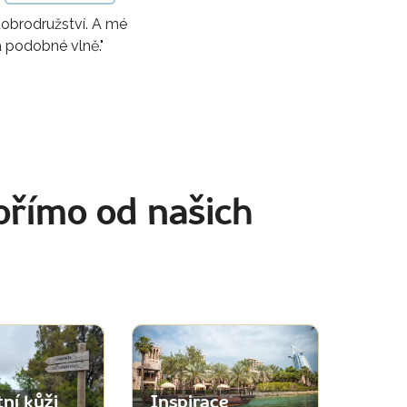
obrodružství. A mé
a podobné vlně."
přímo od našich
tní kůži
Inspirace