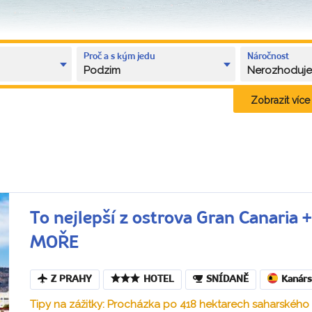
Proč a s kým jedu
Náročnost
Podzim
Nerozhoduj
Zobrazit více k
To nejlepší z ostrova Gran Canar
MOŘE
Z PRAHY
HOTEL
SNÍDANĚ
Kanárs
Tipy na zážitky: Procházka po 418 hektarech saharskéh