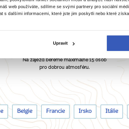
 náš web používáte, sdílíme se svými partnery pro sociální média
 s dalšími informacemi, které jste jim poskytli nebo které získa
Žádná masovka
Upravit
Na zájezd bereme maximálně 15 osob
pro dobrou atmosféru.
ie
Belgie
Francie
Irsko
Itálie