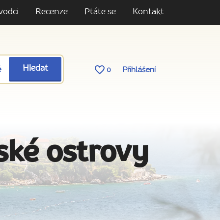
vodci
Recenze
Ptáte se
Kontakt
ě
Hledat
0
Přihlášení
ské ostrovy