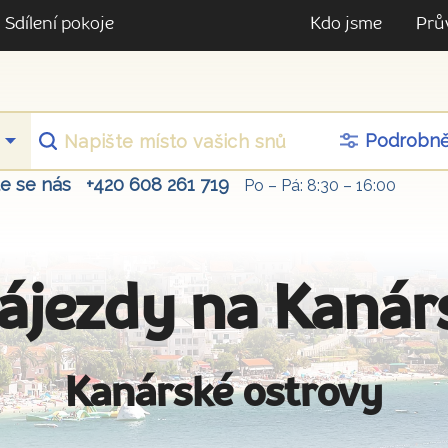
Sdílení pokoje
Kdo jsme
Prů
Podrobn
te se nás
+420 608 261 719
Po – Pá: 8:30 – 16:00
ájezdy na Kanár
Kanárské ostrovy