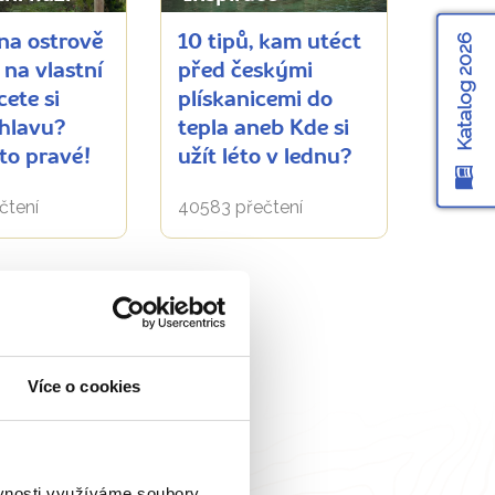
Katalog 2026
 na ostrově
10 tipů, kam utéct
 na vlastní
před českými
cete si
plískanicemi do
 hlavu?
tepla aneb Kde si
 to pravé!
užít léto v lednu?
čtení
40583 přečtení
Více o cookies
ěvnosti využíváme soubory