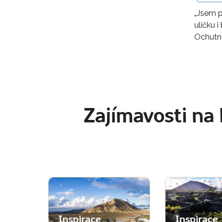
„Jsem 
uličku i
Ochutne
Zajímavosti na
Inspirace
Inspirace