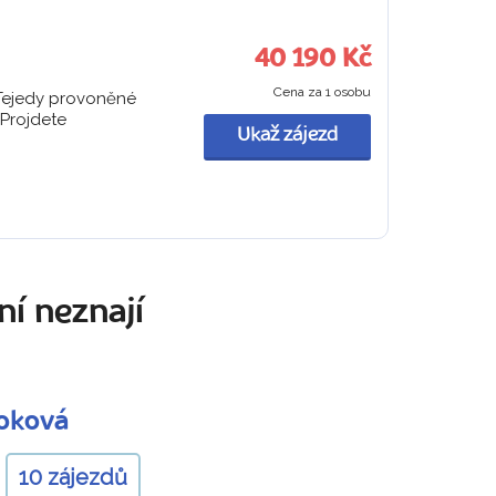
40 190 Kč
Cena za 1 osobu
 Tejedy provoněné
 Projdete
Ukaž zájezd
ní neznají
joková
10 zájezdů