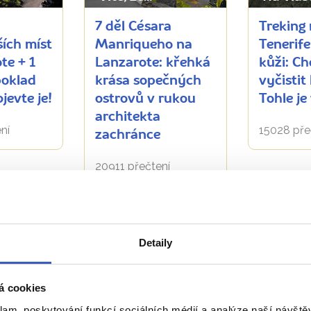
7 děl Césara
Treking
ších míst
Manriqueho na
Tenerife
te + 1
Lanzarote: křehká
kůži: Ch
poklad
krása sopečných
vyčistit
jevte je!
ostrovů v rukou
Tohle je
architekta
ní
15028 pře
zachránce
20911 přečtení
Detaily
Zobrazit všechny články o Kanárské ostrovy
á cookies
Naše péče nezná hranice
klam, poskytování funkcí sociálních médií a analýze naší návšt