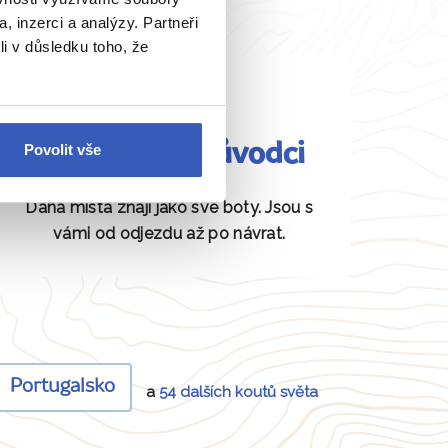
, inzerci a analýzy. Partneři
li v důsledku toho, že
Fundovaní průvodci
Povolit vše
Daná místa znají jako své boty. Jsou s
vámi od odjezdu až po návrat.
Portugalsko
a
54 dalších koutů světa