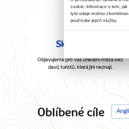
cookie. Informace o tom, jak
tyto údaje mohou zkombinovat
používáte jejich služby.
Skryté perly
Objevujeme pro vás unikátní místa bez
davů turistů, která jiní neznají.
Oblíbené cíle
Angl