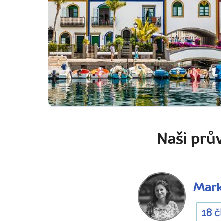
Naši prův
Mark
18 č