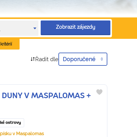
Zobrazit zájezdy
e
ritérií
Řadit dle
Doporučené
ia + DUNY V MASPALOMAS +
Do
oblíbených
ké ostrovy
o písku v Maspalomas