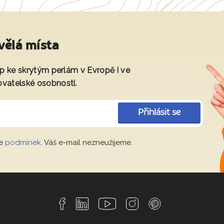
vělá místa
tup ke skrytým perlám v Evropě i ve
ovatelské osobnosti.
Přihlásit se
le
podmínek
. Váš e-mail nezneužijeme.