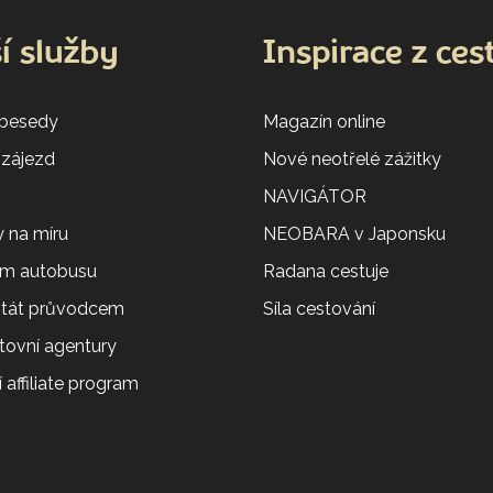
í služby
Inspirace z ces
 besedy
Magazín online
 zájezd
Nové neotřelé zážitky
NAVIGÁTOR
 na míru
NEOBARA v Japonsku
em autobusu
Radana cestuje
 stát průvodcem
Síla cestování
tovní agentury
 affiliate program