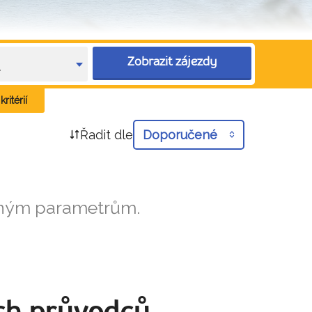
Zobrazit zájezdy
e
ritérií
Řadit dle
Doporučené
aným parametrům.