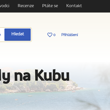
vodci
Recenze
Ptáte se
Kontakt
ě
Hledat
0
Přihlášení
dy na Kubu