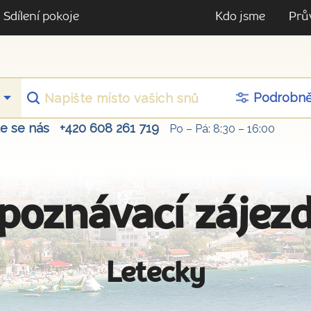
Sdílení pokoje
Kdo jsme
Prů
Podrobn
te se nás
+420 608 261 719
Po – Pá: 8:30 – 16:00
poznávací zájez
Letecky