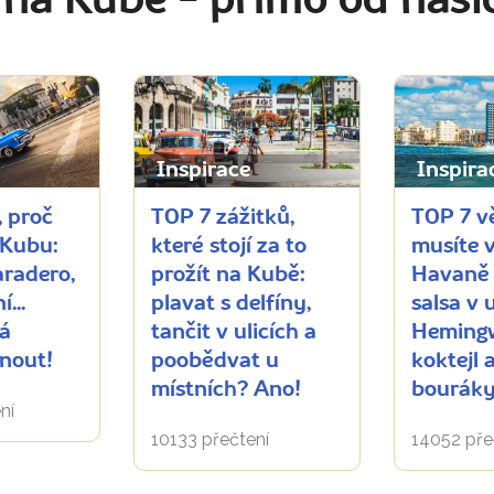
 na Kubě
- přímo od naši
Inspirace
Inspira
 proč
TOP 7 zážitků,
TOP 7 vě
 Kubu:
které stojí za to
musíte 
radero,
prožít na Kubě:
Havaně 
...
plavat s delfíny,
salsa v u
rá
tančit v ulicích a
Heming
nout!
poobědvat u
koktejl 
místních? Ano!
bourák
ní
10133 přečtení
14052 pře