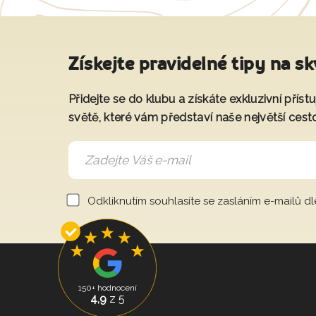
Získejte pravidelné tipy na sk
Přidejte se do klubu a získáte exkluzivní přís
světě, které vám představí naše největší cest
Odkliknutím souhlasíte se zasláním e-mailů d
150+ hodnocení
4,9
z 5