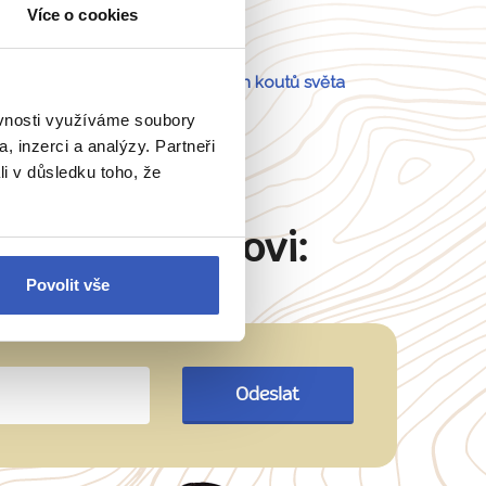
Více o cookies
Portugalsko
a
54 dalších koutů světa
ěvnosti využíváme soubory
, inzerci a analýzy. Partneři
li v důsledku toho, že
Martinu Šimkovi:
Povolit vše
Odeslat