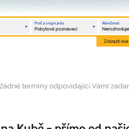
Proč a s kým jedu
Náročnost
Pobytově poznávací
Nerozhoduj
Zobrazit více k
 žádné termíny odpovídající Vámi zad