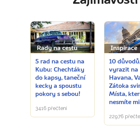
Zajímavosti
Rady na cestu
Inspirace
5 rad na cestu na
10 důvodů,
Kubu: Chechtáky
vyrazit na
do kapsy, taneční
Havana, Va
kecky a spoustu
Zátoka sviní
pokory s sebou!
Místa, kte
nesmíte mi
3416 přečtení
22976 přečte