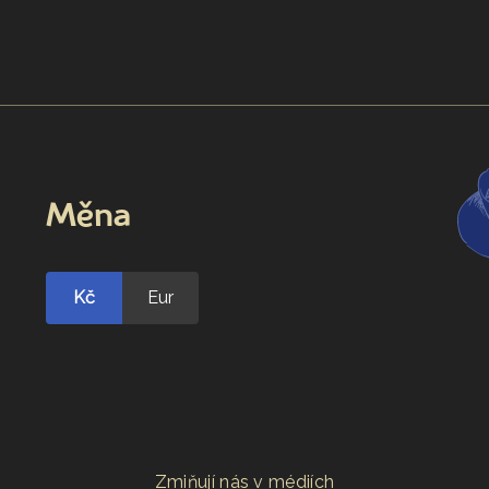
Měna
Kč
Eur
Zmiňují nás v médiích