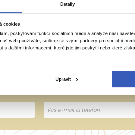
Detaily
ie
Belgie
Francie
Irsko
Itálie
á cookies
klam, poskytování funkcí sociálních médií a analýze naší návšt
 náš web používáte, sdílíme se svými partnery pro sociální média
 s dalšími informacemi, které jste jim poskytli nebo které získa
přímo majitele? Napište 
Upravit