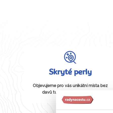
Skryté perly
Objevujeme pro vás unikátní místa bez
davů turistů, která jiní neznají.