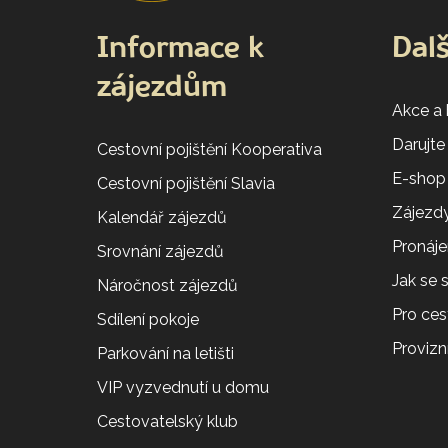
Informace k
Dalš
zájezdům
Akce a
Darujte
Cestovní pojištění Kooperativa
E-shop
Cestovní pojištění Slavia
Zájezdy
Kalendář zájezdů
Pronáj
Srovnání zájezdů
Jak se
Náročnost zájezdů
Pro ces
Sdílení pokoje
Provizní
Parkování na letišti
VIP vyzvednutí u domu
Cestovatelský klub