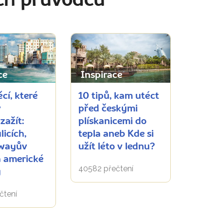
ch průvodců
ce
Inspirace
cí, které
10 tipů, kam utéct
v
před českými
zažít:
plískanicemi do
licích,
tepla aneb Kde si
wayův
užít léto v lednu?
a americké
40582 přečtení
y
čtení