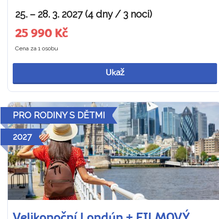
25. – 28. 3. 2027 (4 dny / 3 noci)
25 990 Kč
Cena za 1 osobu
Ukaž
PRO RODINY S DĚTMI
2027
Velikonoční Londýn + FILMOVÝ