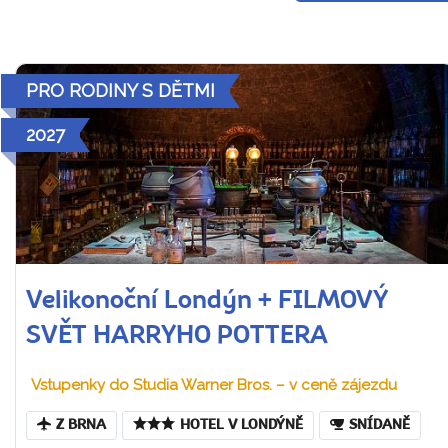
PRO RODINY S DĚTMI
2027
Velikonoční Londýn + FILMOVÝ
SVĚT HARRYHO POTTERA
Vstupenky do Studia Warner Bros. – v ceně zájezdu
Z BRNA
HOTEL V LONDÝNĚ
SNÍDANĚ