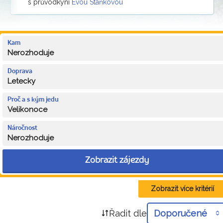
s průvodkyní
Evou Staňkovou
Kam
Nerozhoduje
Doprava
Letecky
Proč a s kým jedu
Velikonoce
Náročnost
Nerozhoduje
Zobrazit zájezdy
Zobrazit více kritérií
Řadit dle
Doporučené