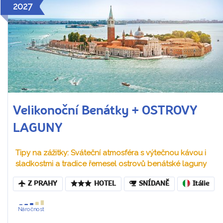
2027
Velikonoční Benátky + OSTROVY
LAGUNY
Tipy na zážitky: Sváteční atmosféra s výtečnou kávou i
sladkostmi a tradice řemesel ostrovů benátské laguny
Z PRAHY
HOTEL
SNÍDANĚ
Itálie
Náročnost