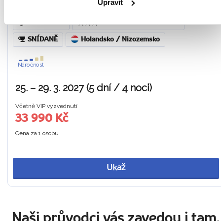
Upravit
zahradou Keukenhof
Z OSTRAVY
HOTEL V AMSTERDAMU
SNÍDANĚ
Holandsko / Nizozemsko
Náročnost
25. – 29. 3. 2027 (5 dní / 4 noci)
Včetně VIP vyzvednutí
33 990 Kč
Cena za 1 osobu
Ukaž
Naši průvodci vás zavedou i tam,