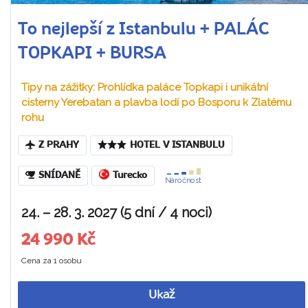
To nejlepší z Istanbulu + PALÁC
TOPKAPI + BURSA
Tipy na zážitky: Prohlídka paláce Topkapi i unikátní
cisterny Yerebatan a plavba lodí po Bosporu k Zlatému
rohu
Z PRAHY
HOTEL V ISTANBULU
SNÍDANĚ
Turecko
Náročnost
24. – 28. 3. 2027 (5 dní / 4 noci)
24 990 Kč
Cena za 1 osobu
Ukaž