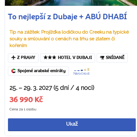
To nejlepší z Dubaje + ABÚ DHABÍ
Tip na zážitek: Projížďka lodičkou do Creeku na typické
souky a smlouvání o cenách na trhu se zlatem či
kořením
Z PRAHY
HOTEL V DUBAJI
SNÍDANĚ
Spojené arabské emiráty
Náročnost
25. – 29. 3. 2027 (5 dní / 4 noci)
36 990 Kč
Cena za 1 osobu
Ukaž