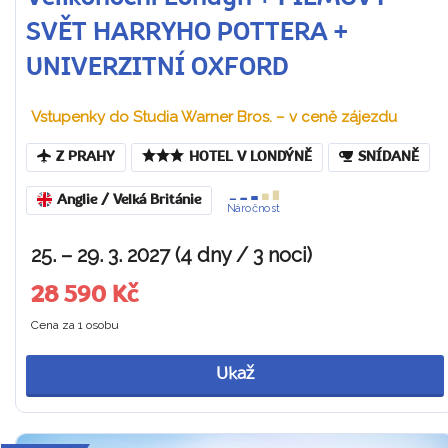
SVĚT HARRYHO POTTERA +
UNIVERZITNÍ OXFORD
Vstupenky do Studia Warner Bros. – v ceně zájezdu
Z PRAHY
HOTEL V LONDÝNĚ
SNÍDANĚ
Anglie / Velká Británie
Náročnost
25. – 29. 3. 2027 (4 dny / 3 noci)
28 590 Kč
Cena za 1 osobu
Ukaž