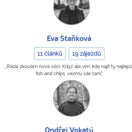
Eva Staňková
11 článků
19 zájezdů
„Ráda zkouším nové věci. Když ale vím, kde najít ty nejlepš
fish and chips, vezmu vás tam."
Ondřej Vokatý