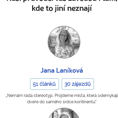
kde to jiní neznají
Jana Laníková
51 článků
30 zájezdů
„Nemám ráda stereotyp. Projdeme místa, která odemykají
dveře do samého srdce kontinentu."