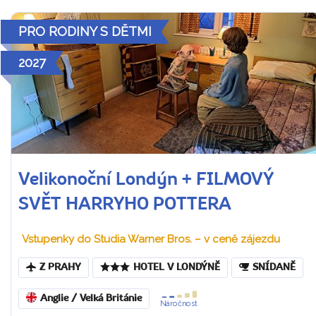
PRO RODINY S DĚTMI
2027
Velikonoční Londýn + FILMOVÝ
SVĚT HARRYHO POTTERA
Vstupenky do Studia Warner Bros. – v ceně zájezdu
Z PRAHY
HOTEL V LONDÝNĚ
SNÍDANĚ
Anglie / Velká Británie
Náročnost