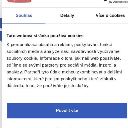
Souhlas
Detaily
Více o cookies
2027
VIP VYZVEDNUTÍ
Tato webová stránka používá cookies
K personalizaci obsahu a reklam, poskytování funkcí
sociálních médií a analýze naší návštěvnosti využíváme
soubory cookie. Informace o tom, jak náš web používáte,
sdílíme se svými partnery pro sociální média, inzerci a
analýzy. Partneři tyto údaje mohou zkombinovat s dalšími
informacemi, které jste jim poskytli nebo které získali v
Velikonoční Amsterdam +
důsledku toho, že používáte jejich služby.
KVĚTINOVÁ ZAHRADA KEUKENHOF
+ SLAVNÁ MUZEA
Povolit vše
Tipy na zážitky: Ochutnávka nizozemského
velikonočního pečiva a jarní procházka rozkvetlou