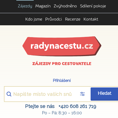
Zájezdy
Magazín
Zvýhodněno
Sdílení pokoje
Kdo jsme
Průvodci
Recenze
Kontakt
ZÁJEZDY PRO CESTOVATELE
Přihlášení
Hledat
Ptejte se nás
+420 608 261 719
Po – Pá: 8:30 – 16:00