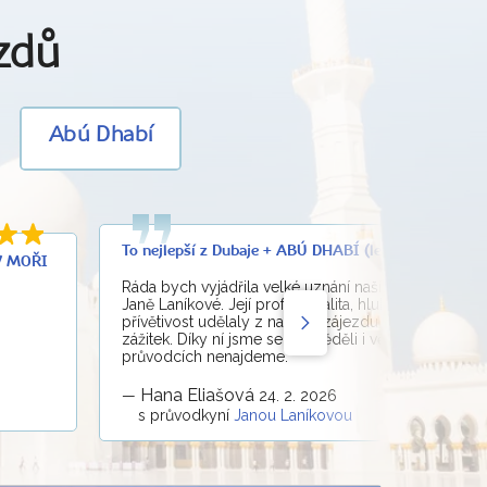
ezdů
Abú Dhabí
To nejlepší z Dubaje + ABÚ DHABÍ (letecky z Prahy)
 V MOŘI
Ráda bych vyjádřila velké uznání naší průvodkyni pa
Janě Laníkové. Její profesionalita, hluboké znalosti a
přívětivost udělaly z našeho zájezdu naprosto výji
zážitek. Díky ní jsme se dozvěděli i věci, které v bě
průvodcích nenajdeme.
Hana Eliašová
—
24. 2. 2026
s průvodkyní
Janou Laníkovou