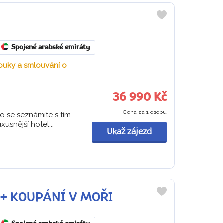
Do
oblíbených
Spojené arabské emiráty
souky a smlouvání o
36 990 Kč
Cena za 1 osobu
 se seznámíte s tím
usnější hotel...
Ukaž zájezd
TY + KOUPÁNÍ V MOŘI
Do
oblíbených