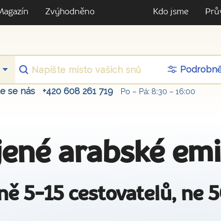
Magazín
Zvýhodněno
Kdo jsme
Prů
Podrobn
te se nás
+420 608 261 719
Po – Pá: 8:30 – 16:00
jené arabské emi
ně 5-15 cestovatelů, ne 5