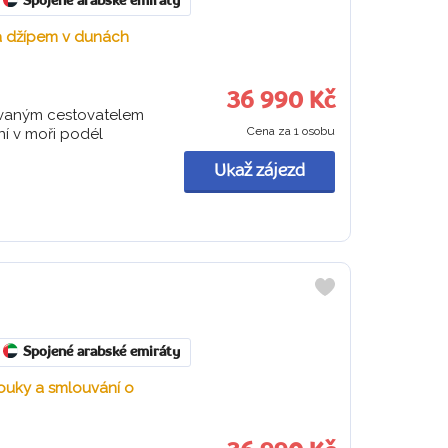
Spojené arabské emiráty
da džípem v dunách
36 990 Kč
trovaným cestovatelem
Cena za 1 osobu
í v moři podél
Ukaž zájezd
Do
oblíbených
Spojené arabské emiráty
souky a smlouvání o