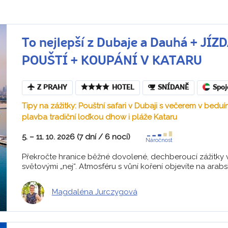
To nejlepší z Dubaje a Dauhá + J
POUŠTÍ + KOUPÁNÍ V KATARU
Z PRAHY
HOTEL
SNÍDANĚ
Spoj
Tipy na zážitky: Pouštní safari v Dubaji s večerem v bed
plavba tradiční loďkou dhow i pláže Kataru
5. – 11. 10. 2026 (7 dní / 6 nocí)
Náročnost
Překročte hranice běžné dovolené, dechberoucí zážitky vo
světovými „nej“. Atmosféru s vůní koření objevíte na arabs
Magdaléna Jurczygová