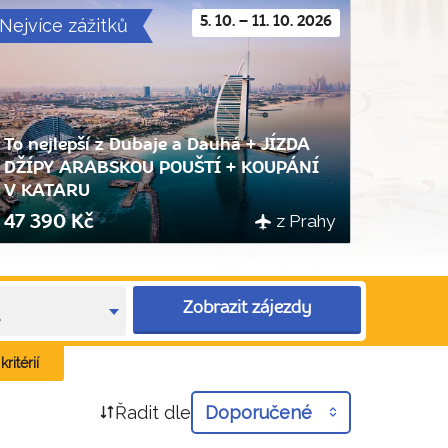
Nejvíce zážitků
5. 10. – 11. 10. 2026
To nejlepší z Dubaje a Dauhá + JÍZDA
DŽÍPY ARABSKOU POUŠTÍ + KOUPÁNÍ
V KATARU
z Prahy
47 390 Kč
Zobrazit zájezdy
e
ritérií
Řadit dle
Doporučené