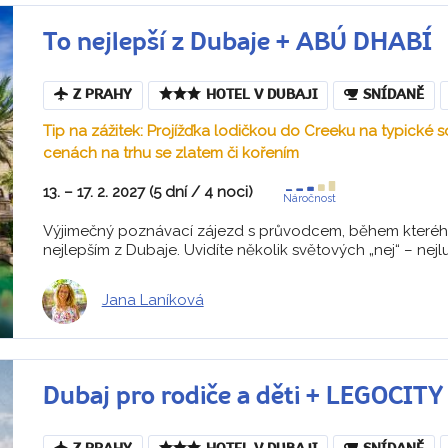
To nejlepší z Dubaje + ABÚ DHABÍ
Z PRAHY
HOTEL V DUBAJI
SNÍDANĚ
Tip na zážitek: Projížďka lodičkou do Creeku na typické 
cenách na trhu se zlatem či kořením
13. – 17. 2. 2027 (5 dní / 4 noci)
Náročnost
Výjimečný poznávací zájezd s průvodcem, během kterého
nejlepším z Dubaje. Uvidíte několik světových „nej“ – nejlux
Jana Laníková
Dubaj pro rodiče a děti + LEGOCI