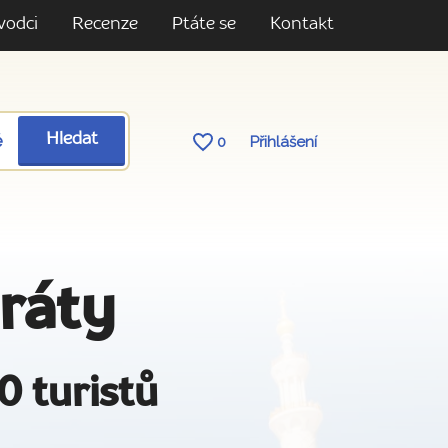
vodci
Recenze
Ptáte se
Kontakt
ě
Hledat
0
Přihlášení
ráty
0 turistů