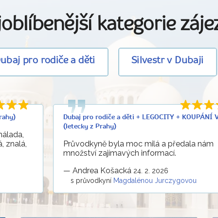
oblíbenější kategorie záj
ubaj pro rodiče a děti
Silvestr v Dubaji
rahy)
Dubaj pro rodiče a děti + LEGOCITY + KOUPÁNÍ
(letecky z Prahy)
nálada,
á, znalá,
Průvodkyně byla moc milá a předala nám
množství zajímavých informací.
—
Andrea Košacká
24. 2. 2026
s průvodkyní
Magdalénou Jurczygovou