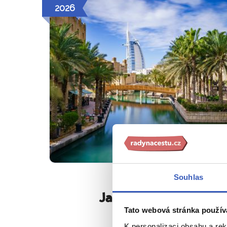
2026
Souhlas
Jaké jsou naše poznáv
Tato webová stránka použív
V malé skupině,
K personalizaci obsahu a re