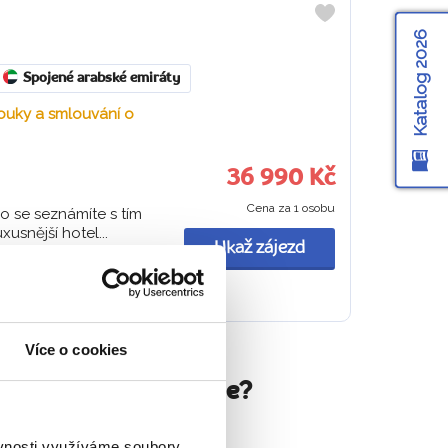
Do
Katalog 2026
oblíbených
Spojené arabské emiráty
souky a smlouvání o
36 990 Kč
Cena za 1 osobu
 se seznámíte s tím
usnější hotel...
Ukaž zájezd
Více o cookies
irátů pro cestovatele?
 po celý zájezd.
ěvnosti využíváme soubory