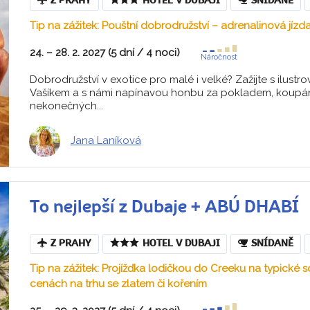
Z PRAHY
HOTEL V DUBAJI
SNÍDANĚ
Tip na zážitek: Pouštní dobrodružství – adrenalinová jíz
24. – 28. 2. 2027 (5 dní / 4 noci)
Náročnost
Dobrodružství v exotice pro malé i velké? Zažijte s ilus
Vašíkem a s námi napínavou honbu za pokladem, koupán
nekonečných...
Jana Laníková
To nejlepší z Dubaje + ABÚ DHABÍ
Z PRAHY
HOTEL V DUBAJI
SNÍDANĚ
Tip na zážitek: Projížďka lodičkou do Creeku na typické 
cenách na trhu se zlatem či kořením