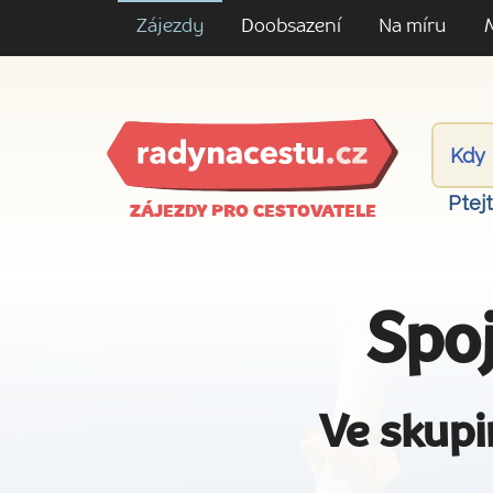
Zájezdy
Doobsazení
Na míru
Ptej
ZÁJEZDY PRO CESTOVATELE
Spo
Ve skupi