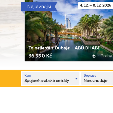
Nejlevnější
4. 12. – 8. 12. 2026
To nejlepší z Dubaje + ABÚ DHABÍ
z Prahy
36 990 Kč
Kam
Doprava
Spojené arabské emiráty
Nerozhoduje