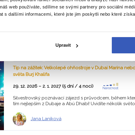
 spolehlivě za zážitky, které vám zůstan
 náš web používáte, sdílíme se svými partnery pro sociální média
 s dalšími informacemi, které jste jim poskytli nebo které získa
To nejlepší z Dubaje + SILVESTR
Upravit
Z PRAHY
HOTEL V DUBAJI
SNÍDANĚ
Tip na zážitek: Velkolepé ohňostroje v Dubai Marina neb
světa Burj Khalifa
29. 12. 2026 – 2. 1. 2027 (5 dní / 4 noci)
Náročnost
Silvestrovský poznávací zájezd s průvodcem, během kte
tím nejlepším z Dubaje a Abú Dhabí! Uvidíte několik světov
Jana Laníková