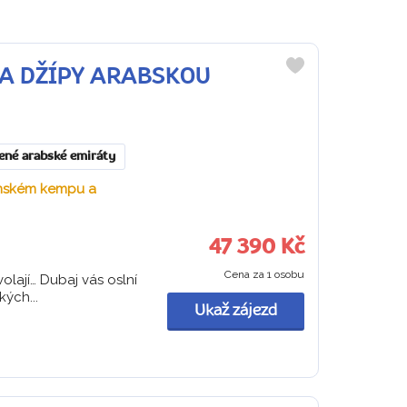
ÍZDA DŽÍPY ARABSKOU
Do
oblíbených
ené arabské emiráty
uínském kempu a
47 390 Kč
Cena za 1 osobu
lají… Dubaj vás oslní
kých...
Ukaž zájezd