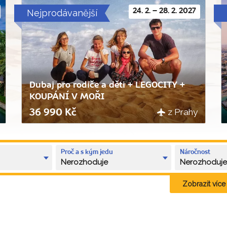
Nejprodávanější
24. 2. – 28. 2. 2027
Dubaj pro rodiče a děti + LEGOCITY +
KOUPÁNÍ V MOŘI
z Prahy
36 990 Kč
Proč a s kým jedu
Náročnost
Nerozhoduje
Nerozhoduj
Zobrazit více k