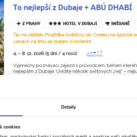
To nejlepší z Dubaje + ABÚ DHABÍ
Z PRAHY
HOTEL V DUBAJI
SNÍDANĚ
Tip na zážitek: Projížďka lodičkou do Creeku na typické 
cenách na trhu se zlatem či kořením
4. – 8. 12. 2026 (5 dní / 4 noci)
Náročnost
Výjimečný poznávací zájezd s průvodcem, během kterého
nejlepším z Dubaje. Uvidíte několik světových „nej“ – nejlux
Jana Laníková
Detaily
ací zájezdy do Spojených arabských em
á cookies
 do 5-15 osob, s fundovaným průvodcem
klam, poskytování funkcí sociálních médií a analýze naší návšt