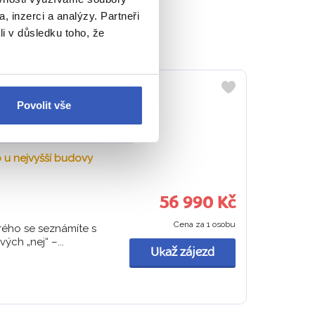
ou v srdci.
, inzerci a analýzy. Partneři
li v důsledku toho, že
Do
Povolit vše
oblíbených
Spojené arabské emiráty
o u nejvyšší budovy
56 990 Kč
Cena za 1 osobu
rého se seznámíte s
ých „nej“ –...
Ukaž zájezd