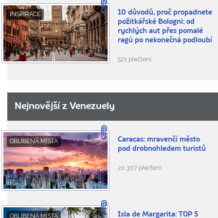
10 důvodů, proč propadnete
INSPIRACE
požitkářské Bologni: od
rychlých aut přes pomalé
ragú po nekonečná podloubí
521 přečtení
Nejnovější z Venezuely
Caracas: mravenčí město
OBLÍBENÁ MÍSTA
pod drobnohledem turistů
20.307 přečtení
Isla de Margarita: TOP 5
OBLÍBENÁ MÍSTA