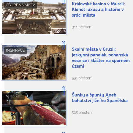
Královské kasino v Murcii:
OBLÍBENÁ MÍSTA
Klenot luxusu a historie v
srdci města
311 přečtení
Skalní města v Gruzii:
INSPIRACE
jeskynní panelák, pohanská
vesnice i klášter na sporném
území
594 přečtení
Šunky a špunty Aneb
VÍTE, ŽE...
bohatství jižního Španělska
565 přečtení