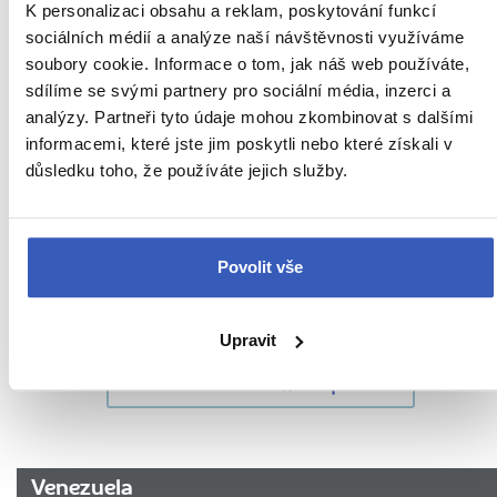
K personalizaci obsahu a reklam, poskytování funkcí
sociálních médií a analýze naší návštěvnosti využíváme
soubory cookie. Informace o tom, jak náš web používáte,
sdílíme se svými partnery pro sociální média, inzerci a
analýzy. Partneři tyto údaje mohou zkombinovat s dalšími
informacemi, které jste jim poskytli nebo které získali v
Oblíbená místa
důsledku toho, že používáte jejich služby.
Počasí ve Venezuele: vlhkost a jemný vánek
v parnu osvěží
Povolit vše
6707 přečtení
Upravit
Další cestovatelská inspirace
URL
Venezuela