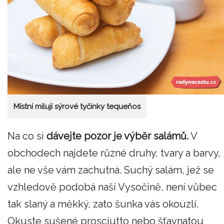
Místní milují sýrové tyčinky tequeňos
Na co si
dávejte pozor je výběr salámů.
V
obchodech najdete různé druhy, tvary a barvy,
ale ne vše vám zachutná. Suchý salám, jež se
vzhledově podobá naší Vysočině, není vůbec
tak slaný a měkký, zato šunka vás okouzlí.
Okuste sušené prosciutto nebo šťavnatou