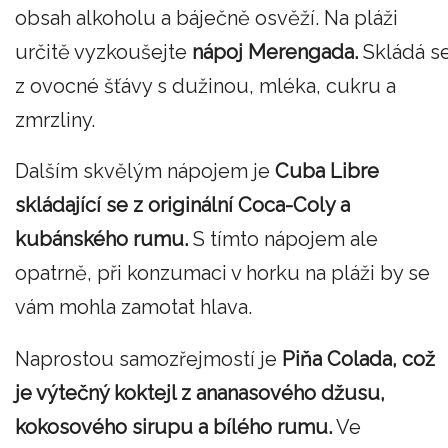
obsah alkoholu a báječně osvěží. Na pláži
určitě vyzkoušejte
nápoj Merengada.
Skládá s
z ovocné šťávy s dužinou, mléka, cukru a
zmrzliny.
Dalším skvělým nápojem je
Cuba Libre
skládající se z originální Coca-Coly a
kubánského rumu.
S tímto nápojem ale
opatrně, při konzumaci v horku na pláži by se
vám mohla zamotat hlava.
Naprostou samozřejmostí je
Piňa Colada,
což
je výtečný koktejl z ananasového džusu,
kokosového sirupu a bílého rumu.
Ve