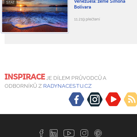
Venezuela: země Simóna
STÁT
Bolívara
11.219 přečtení
INSPIRACE
JE DÍLEM PRŮVODCŮ A
ODBORNÍKŮ Z
RADYNACESTU.CZ