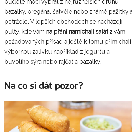
budete moci vybrat z nejrůznějších druhů
bazalky, oregána, šalvěje nebo známé pažitky 
petržele. V lepších obchodech se nacházejí
pulty, kde vám
na přání namíchají salát
z vámi
požadovaných přísad a ještě k tomu přimíchají
výbornou zálivku například z jogurtu a
buvolího sýra nebo rajčat a bazalky.
Na co si dát pozor?