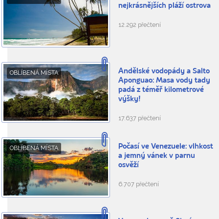
nejkrásnějších pláží ostrova
12.292 přečtení
Andělské vodopády a Salto
OBLÍBENÁ MÍSTA
Aponguao: Masa vody tady
padá z téměř kilometrové
výšky!
17.637 přečtení
Počasí ve Venezuele: vlhkost
OBLÍBENÁ MÍSTA
a jemný vánek v parnu
osvěží
6.707 přečtení