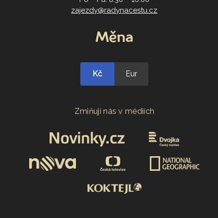
zajezdy@radynacestu.cz
Měna
Kč
Eur
Zmiňují nás v médiích