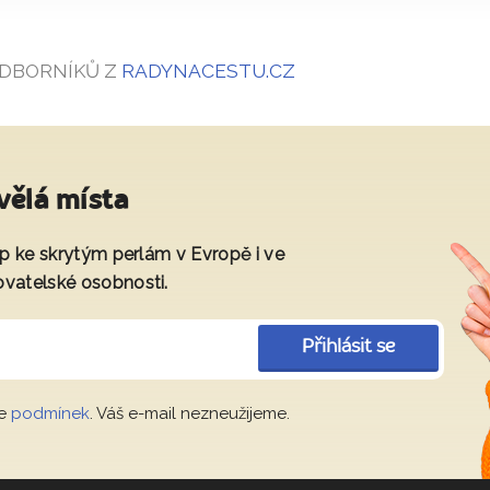
ODBORNÍKŮ Z
RADYNACESTU.CZ
vělá místa
tup ke skrytým perlám v Evropě i ve
ovatelské osobnosti.
Přihlásit se
le
podmínek
. Váš e-mail nezneužijeme.