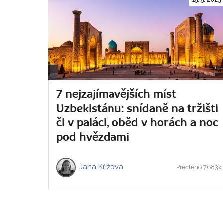
7 nejzajímavějších míst
Uzbekistánu: snídaně na tržišti
či v paláci, oběd v horách a noc
pod hvězdami
Jana Křížová
Přečteno 7683x