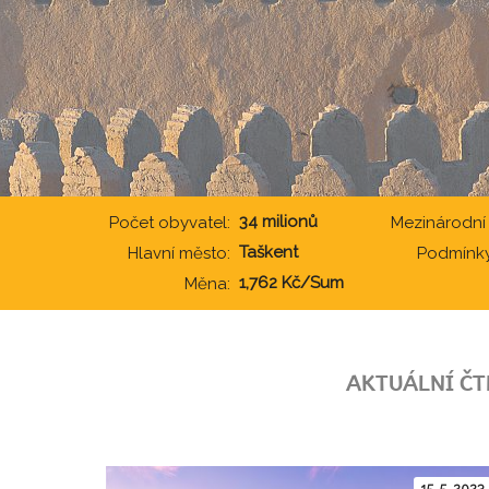
34 milionů
Počet obyvatel:
Mezinárodní
Taškent
Hlavní město:
Podmínky
1,762 Kč/Sum
Měna:
AKTUÁLNÍ ČT
15. 5. 2023