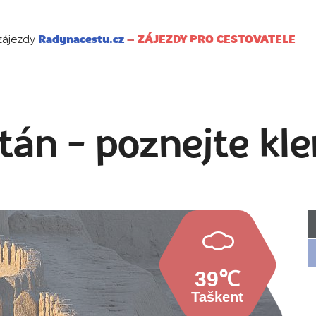
zájezdy
Radynacestu.cz
–
ZÁJEZDY PRO CESTOVATELE
tán - poznejte kle
39℃
Taškent