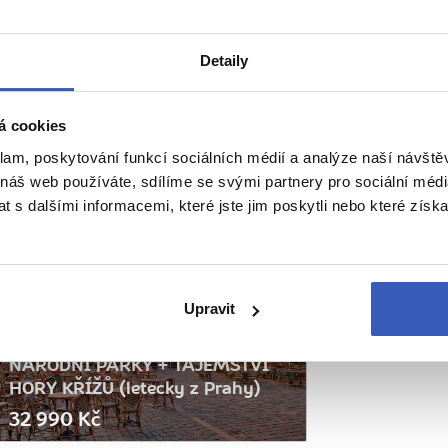
Detaily
á cookies
klam, poskytování funkcí sociálních médií a analýze naší návšt
 náš web používáte, sdílíme se svými partnery pro sociální média
 s dalšími informacemi, které jste jim poskytli nebo které získa
21. 8. – 27. 8. 2026
Upravit
To nejlepší z Rigy a Vilniusu +
NÁRODNÍ PARKY + TAJEMSTVÍ
HORY KŘÍŽŮ (letecky z Prahy)
32 990 Kč