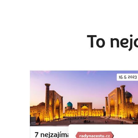
To nej
15. 5. 2023
7 nejzajímavějších míst