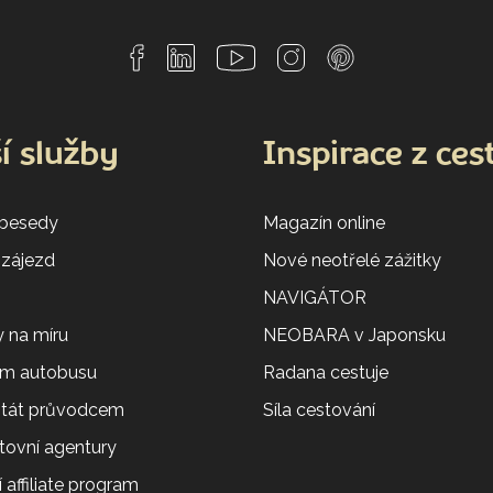
í služby
Inspirace z ces
 besedy
Magazín online
 zájezd
Nové neotřelé zážitky
NAVIGÁTOR
 na míru
NEOBARA v Japonsku
em autobusu
Radana cestuje
 stát průvodcem
Síla cestování
tovní agentury
 affiliate program