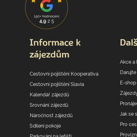
150+ hodnocení
4,9
z 5
Informace k
Dalš
zájezdům
Akce a
Darujte
Cestovní pojištění Kooperativa
E-shop
Cestovní pojištění Slavia
Zájezdy
Kalendář zájezdů
Pronáj
Srovnání zájezdů
Jak se
Náročnost zájezdů
Pro ces
Sdílení pokoje
Provizní
Parkování na letišti