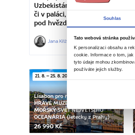
Uzbekistánu: snídaně na tržišti
či v paláci, oběd v horách a noc
Souhlas
pod hvězdami
Tato webová stránka použív
Jana Křížová
Přečteno 7683x
K personalizaci obsahu a re
cookie. Informace o tom, jak
tyto údaje mohou zkombinovat
používáte jejich služby.
21. 8. – 25. 8. 2026
Lisabon pro rodiče a děti +
HRAVÉ MUZEUM VĚDY +
MOŘSKÝ SVĚT NEJVĚTŠÍHO
OCEANÁRIA (letecky z Prahy)
26 990 Kč