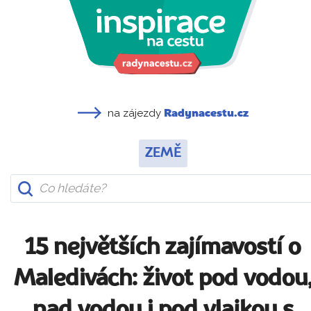
na zájezdy
Radynacestu.cz
ZEMĚ
15 největších zajímavostí o
Maledivách: život pod vodou
nad vodou i pod vlajkou s