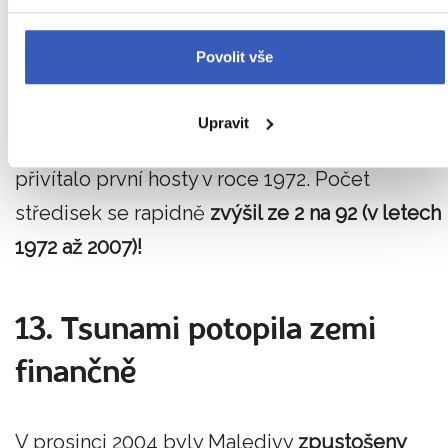
Turistický ruch se rozjel v 70. letech
Povolit vše
Cestovní ruch se začal rozvíjet na souostroví n
začátku sedmdesátých let. První středisko na
Upravit
Maledivách bylo Kurumba Maldives, které
přivítalo první hosty v roce 1972. Počet
středisek se rapidně
zvýšil ze 2 na 92 (v letech
1972 až 2007)!
13. Tsunami potopila zemi
finančně
V prosinci 2004 byly Maledivy
zpustošeny