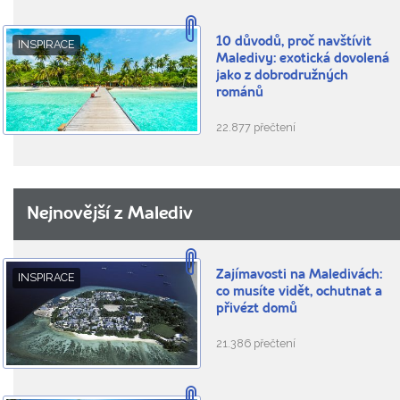
10 důvodů, proč navštívit
INSPIRACE
Maledivy: exotická dovolená
jako z dobrodružných
románů
22.877 přečtení
Nejnovější z Malediv
Zajímavosti na Maledivách:
INSPIRACE
co musíte vidět, ochutnat a
přivézt domů
21.386 přečtení