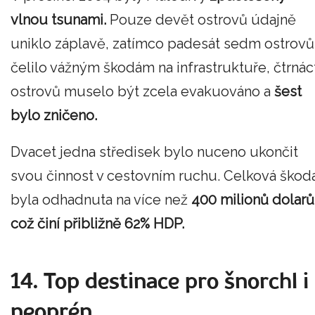
vlnou tsunami.
Pouze devět ostrovů údajně
uniklo záplavě, zatímco padesát sedm ostrovů
čelilo vážným škodám na infrastruktuře, čtrnác
ostrovů muselo být zcela evakuováno a
šest
bylo zničeno.
Dvacet jedna středisek bylo nuceno ukončit
svou činnost v cestovním ruchu. Celková škod
byla odhadnuta na více než
400 milionů dolarů
což činí přibližně 62% HDP.
14. Top destinace pro šnorchl i
neoprén