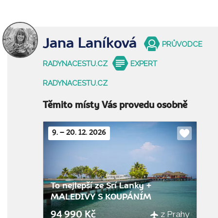
Jana Laníková
PRŮVODCE
RADYNACESTU.CZ
EXPERT
RADYNACESTU.CZ
Těmito místy Vás provedu osobně
9. – 20. 12. 2026
Do
oblíbenýc
To nejlepší ze Srí Lanky +
MALEDIVY S KOUPÁNÍM
z Prahy
94 990 Kč