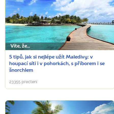
Víte, že...
5 tipů, jak si nejlépe užít Maledivy: v
houpací síti i v pohorkách, s příborem i se
šnorchlem
23355 přečtení