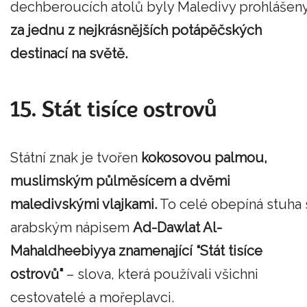
dechberoucích atolů byly Maledivy prohlášen
za jednu z nejkrásnějších potápěčských
destinací na světě.
15. Stát tisíce ostrovů
Státní znak je tvořen
kokosovou palmou,
muslimským půlměsícem a dvěmi
maledivskými vlajkami.
To celé obepíná stuha 
arabským nápisem
Ad-Dawlat Al-
Mahaldheebiyya znamenající “Stát tisíce
ostrovů"
– slova, která používali všichni
cestovatelé a mořeplavci.