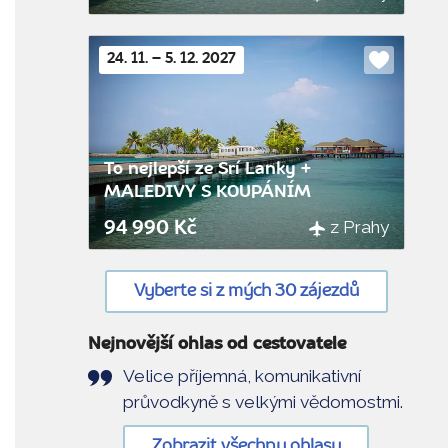
24. 11. – 5. 12. 2027
Do
oblíbenýc
To nejlepší ze Srí Lanky +
MALEDIVY S KOUPÁNÍM
z Prahy
94 990 Kč
Vyberte si z mých 30 zájezdů
Nejnovější ohlas od cestovatele
Velice příjemná, komunikativní
průvodkyně s velkými vědomostmi.
Zobrazit všechny ohlasy