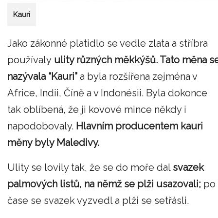
Kauri
Jako zákonné platidlo se vedle zlata a stříbra
používaly
ulity různých měkkýšů. Tato měna s
nazývala “Kauri”
a byla rozšířena zejména v
Africe, Indii, Číně a v Indonésii. Byla dokonce
tak oblíbená, že ji kovové mince někdy i
napodobovaly.
Hlavním producentem kauri
měny byly Maledivy.
Ulity se lovily tak, že se do moře dal
svazek
palmových listů, na němž se plži usazovali;
po
čase se svazek vyzvedl a plži se setřásli.