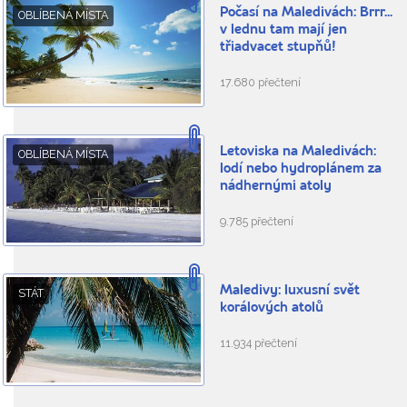
Počasí na Maledivách: Brrr...
OBLÍBENÁ MÍSTA
v lednu tam mají jen
třiadvacet stupňů!
17.680 přečtení
Letoviska na Maledivách:
OBLÍBENÁ MÍSTA
lodí nebo hydroplánem za
nádhernými atoly
9.785 přečtení
Maledivy: luxusní svět
STÁT
korálových atolů
11.934 přečtení