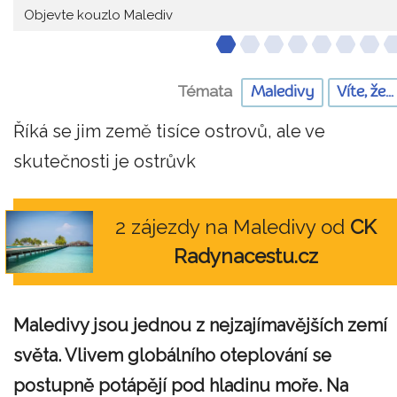
Objevte kouzlo Malediv
Témata
Maledivy
Víte, že...
Říká se jim země tisíce ostrovů, ale ve
skutečnosti je ostrůvk
2 zájezdy na Maledivy od
CK
Radynacestu.cz
Maledivy jsou jednou z nejzajímavějších zemí
světa. Vlivem globálního oteplování se
postupně potápějí pod hladinu moře. Na