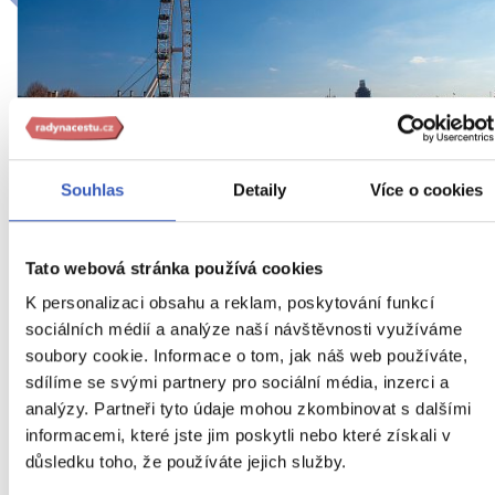
Souhlas
Detaily
Více o cookies
To nejlepší z Londýna nejen pro 65+
a PLAVBA PO TEMŽI S ČAJEM O
Tato webová stránka používá cookies
PÁTÉ
K personalizaci obsahu a reklam, poskytování funkcí
sociálních médií a analýze naší návštěvnosti využíváme
Vyhlídková plavba po Temži s ochutnávkou tradičního
soubory cookie. Informace o tom, jak náš web používáte,
anglického čaje v ceně zájezdu
sdílíme se svými partnery pro sociální média, inzerci a
Z PRAHY
HOTEL V LONDÝNĚ
SNÍDANĚ
analýzy. Partneři tyto údaje mohou zkombinovat s dalšími
informacemi, které jste jim poskytli nebo které získali v
Anglie / Velká Británie
důsledku toho, že používáte jejich služby.
Náročnost