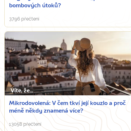
bombových útoků?
3796 přečtení
Víte, že...
Mikrodovolená: V čem tkví její kouzlo a proč
méně někdy znamená více?
13058 přečtení