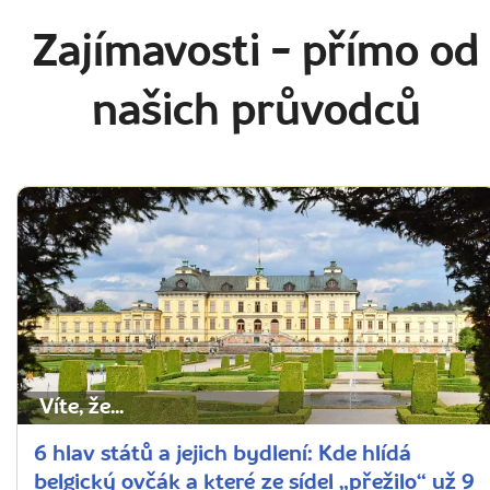
Zajímavosti
- přímo od
našich průvodců
Víte, že...
6 hlav států a jejich bydlení: Kde hlídá
belgický ovčák a které ze sídel „přežilo“ už 9