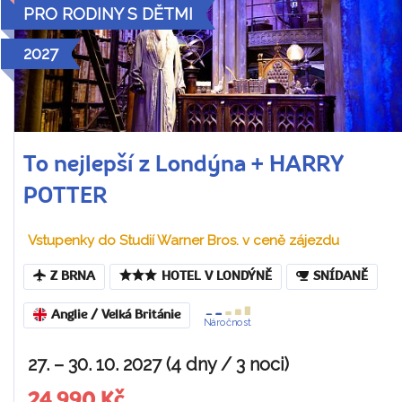
PRO RODINY S DĚTMI
2027
To nejlepší z Londýna + HARRY
POTTER
Vstupenky do Studií Warner Bros. v ceně zájezdu
Z BRNA
HOTEL V LONDÝNĚ
SNÍDANĚ
Anglie / Velká Británie
Náročnost
27. – 30. 10. 2027 (4 dny / 3 noci)
24 990 Kč