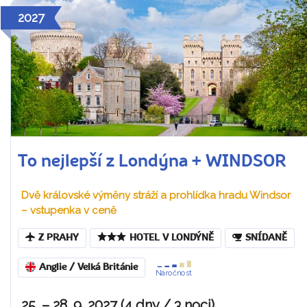
2027
To nejlepší z Londýna + WINDSOR
Dvě královské výměny stráží a prohlídka hradu Windsor
– vstupenka v ceně
Z PRAHY
HOTEL V LONDÝNĚ
SNÍDANĚ
Anglie / Velká Británie
Náročnost
25. – 28. 9. 2027 (4 dny / 3 noci)