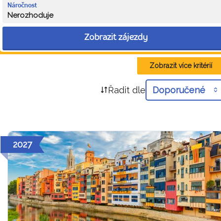
Náročnost
Nerozhoduje
Zobrazit zájezdy
Zobrazit více kritérií
Řadit dle
Doporučené
2027