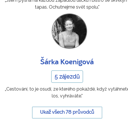
„Jsem pyšná na každou zapadlou uličku i bistro se skvělým
tapas. Ochutnejme svět spolu."
Šárka Koenigová
5 zájezdů
„Cestování, to je osudí, ze kterého pokaždé, když vytáhnet
los, vyhráváte."
Ukaž všech 78 průvodců