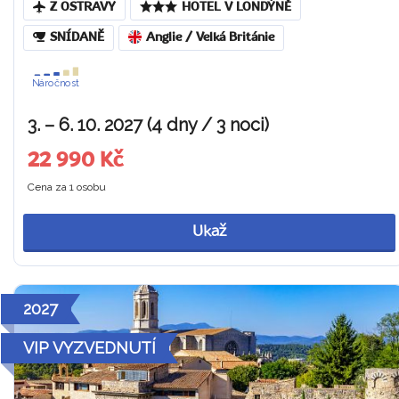
Z OSTRAVY
HOTEL V LONDÝNĚ
SNÍDANĚ
Anglie / Velká Británie
Náročnost
3. – 6. 10. 2027 (4 dny / 3 noci)
22 990 Kč
Cena za 1 osobu
Ukaž
2027
VIP VYZVEDNUTÍ