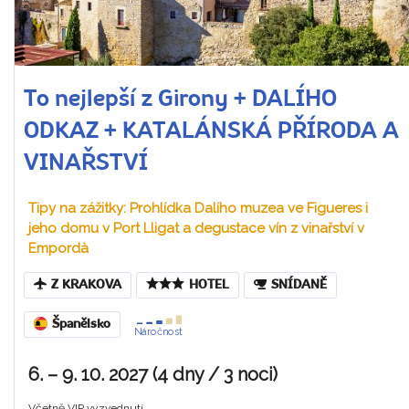
To nejlepší z Girony + DALÍHO
ODKAZ + KATALÁNSKÁ PŘÍRODA A
VINAŘSTVÍ
Tipy na zážitky: Prohlídka Dalího muzea ve Figueres i
jeho domu v Port Lligat a degustace vín z vinařství v
Empordà
Z KRAKOVA
HOTEL
SNÍDANĚ
Španělsko
Náročnost
6. – 9. 10. 2027 (4 dny / 3 noci)
Včetně VIP vyzvednutí