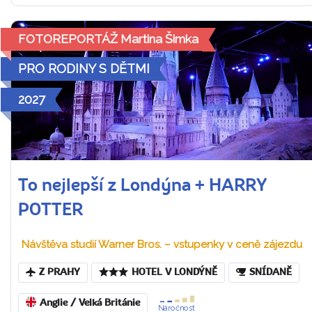
FOTOREPORTÁŽ Martina Šimka
PRO RODINY S DĚTMI
2027
To nejlepší z Londýna + HARRY
POTTER
Návštěva studií Warner Bros. – vstupenky v ceně zájezdu
Z PRAHY
HOTEL V LONDÝNĚ
SNÍDANĚ
Anglie / Velká Británie
Náročnost