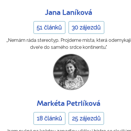
Jana Laníková
51 článků
30 zájezdů
„Nemám ráda stereotyp. Projdeme místa, která odemykají
dveře do samého srdce kontinentu."
Markéta Petrlíková
18 článků
25 zájezdů