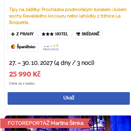
Tipy na zážitky: Procházka podmořským tunelem i kolem
sochy Ravalského kocouru nebo lahůdky z tržnice La
Boquería
Z PRAHY
HOTEL
SNÍDANĚ
Španělsko
Náročnost
27. – 30. 10. 2027 (4 dny / 3 noci)
25 990 Kč
Cena za 1 osobu
Ukaž
FOTOREPORTÁŽ Martina Šimka