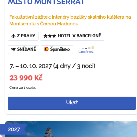
MÍSTO MONTSERRAT
Fakultativní zážitek: Interiéry baziliky skalního kláštera na
Montserratu s Černou Madonou
Z PRAHY
HOTEL V BARCELONĚ
SNÍDANĚ
Španělsko
Náročnost
7. – 10. 10. 2027 (4 dny / 3 noci)
23 990 Kč
Cena za 1 osobu
Ukaž
2027