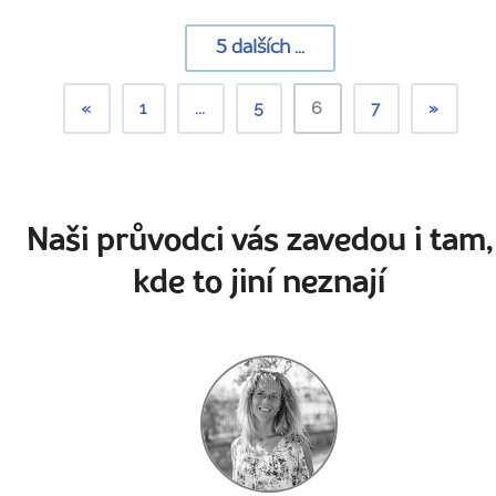
5
dalších ...
«
1
...
5
6
7
»
Naši průvodci vás zavedou i tam,
kde to jiní neznají