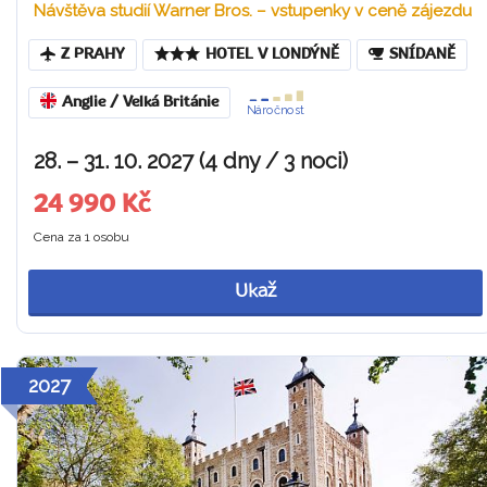
Návštěva studií Warner Bros. – vstupenky v ceně zájezdu
Z PRAHY
HOTEL V LONDÝNĚ
SNÍDANĚ
Anglie / Velká Británie
Náročnost
28. – 31. 10. 2027 (4 dny / 3 noci)
24 990 Kč
Cena za 1 osobu
Ukaž
2027