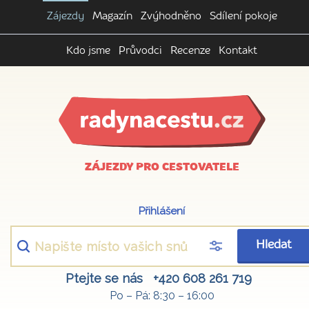
Zájezdy
Magazín
Zvýhodněno
Sdílení pokoje
Kdo jsme
Průvodci
Recenze
Kontakt
ZÁJEZDY PRO CESTOVATELE
Přihlášení
Hledat
Ptejte se nás
+420 608 261 719
Po – Pá: 8:30 – 16:00