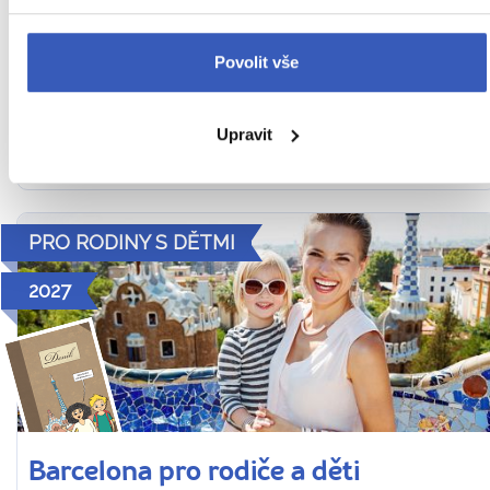
8. – 11. 10. 2027 (4 dny / 3 noci)
22 990 Kč
Povolit vše
Cena za 1 osobu
Upravit
Ukaž
PRO RODINY S DĚTMI
2027
Barcelona pro rodiče a děti