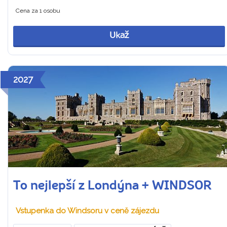
Cena za 1 osobu
Ukaž
2027
To nejlepší z Londýna + WINDSOR
Vstupenka do Windsoru v ceně zájezdu