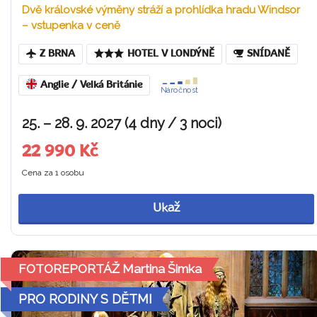
Dvě královské výměny stráží a prohlídka hradu Windsor
– vstupenka v ceně
Z BRNA
HOTEL V LONDÝNĚ
SNÍDANĚ
Anglie / Velká Británie
Náročnost
25. – 28. 9. 2027 (4 dny / 3 noci)
22 990 Kč
Cena za 1 osobu
Ukaž
FOTOREPORTÁŽ Martina Šimka
PRO RODINY S DĚTMI