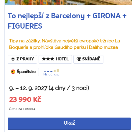
To nejlepší z Barcelony + GIRONA +
FIGUERES
Tipy na zážitky: Návštěva největší evropské tržnice La
Boquería a prohlídka Gaudího parku i Dalího muzea
Z PRAHY
HOTEL
SNÍDANĚ
Španělsko
Náročnost
9. – 12. 9. 2027 (4 dny / 3 noci)
23 990 Kč
Cena za 1 osobu
Ukaž