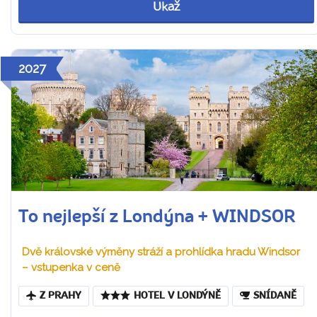
Ukaž
2027
To nejlepší z Londýna + WINDSOR
Dvě královské výměny stráží a prohlídka hradu Windsor
– vstupenka v ceně
Z PRAHY
HOTEL V LONDÝNĚ
SNÍDANĚ