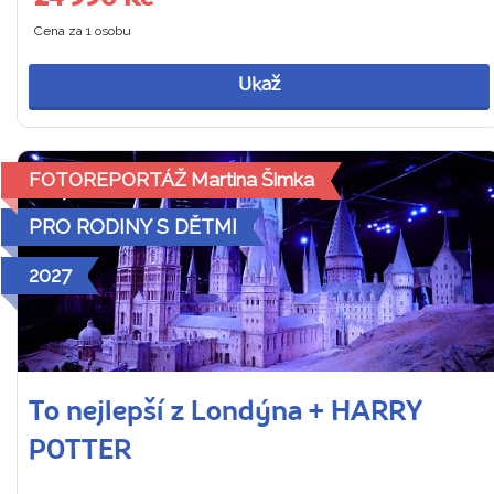
Cena za 1 osobu
Ukaž
FOTOREPORTÁŽ Martina Šimka
PRO RODINY S DĚTMI
2027
To nejlepší z Londýna + HARRY
POTTER