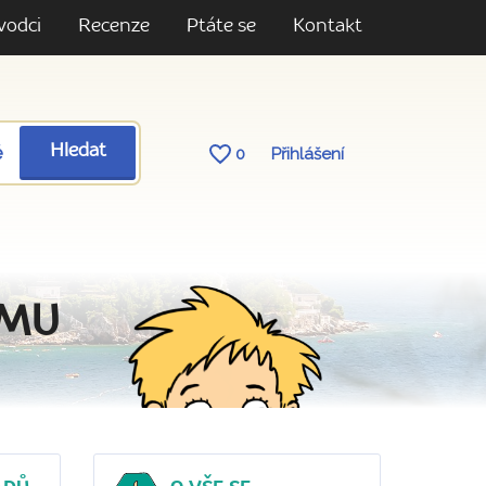
vodci
Recenze
Ptáte se
Kontakt
ě
Hledat
0
Přihlášení
AMU