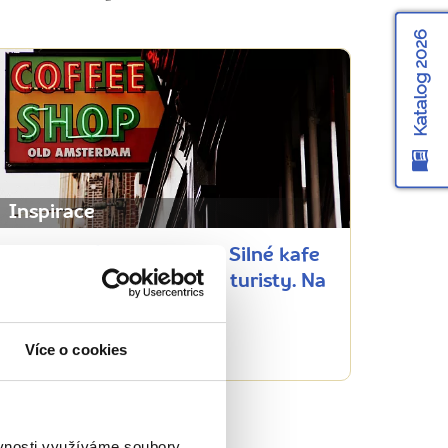
Katalog 2026
Inspirace
Holandské coffeeshopy: Silné kafe
pro odpůrce, zážitek pro turisty. Na
co si dát pozor?
Více o cookies
70824 přečtení
ěvnosti využíváme soubory