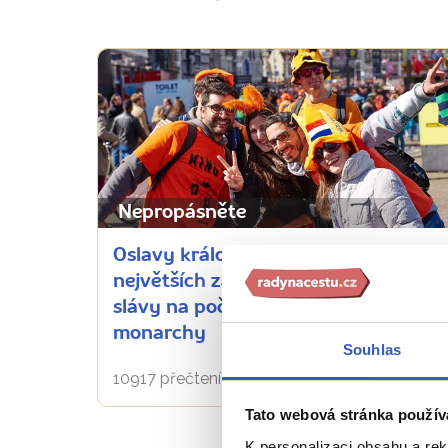
Nepropásněte
Oslavy králových narozenin: 5
největších zajímavostí oranžové
slávy na počest nizozemského
monarchy
Souhlas
10917 přečtení
Tato webová stránka použív
K personalizaci obsahu a re