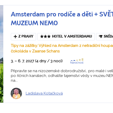
Amsterdam pro rodiče a děti + S
MUZEUM NEMO
Z PRAHY
HOTEL V AMSTERDAMU
SNÍD
Tipy na zážitky: Výhled na Amsterdam z netradiční houp
čokoláda v Zaanse Schans
3. – 6. 7. 2027 (4 dny / 3 noci)
Náročnost
Připravte se na nizozemské dobrodružství… pro malé i velk
po říčních kanálech, odhalíte tajemství vědy v muzeu N
na...
Ladislava Kotačková