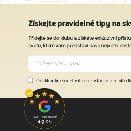
Získejte pravidelné tipy na sk
Přidejte se do klubu a získáte exkluzivní přís
světě, které vám představí naše největší cest
Odkliknutím souhlasíte se zasláním e-mailů d
150+ hodnocení
4,9
z 5