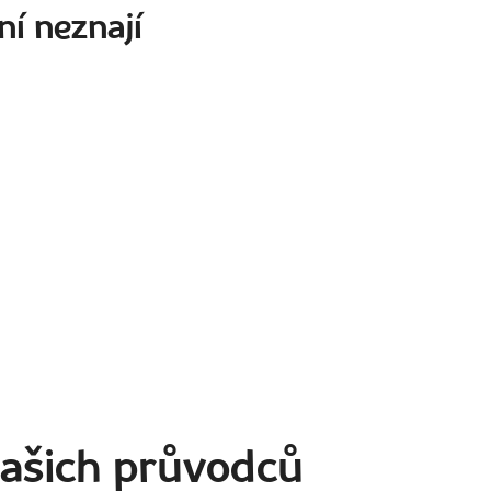
ní neznají
našich průvodců