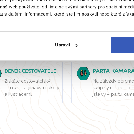
Zobrazit všechny články o Holandsku
 náš web používáte, sdílíme se svými partnery pro sociální média
 s dalšími informacemi, které jste jim poskytli nebo které získa
mi je cestování s dětmi z
Upravit
DENÍK CESTOVATELE
PARTA KAMAR
Získáte cestovatelský
Na zájezdy bereme
deník se zajímavými úkoly
skupiny rodičů a dě
a ilustracemi.
jste vy – partu kam