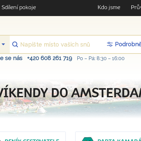
Sdílení pokoje
Kdo jsme
Prů
Podrobn
te se nás
+420 608 261 719
Po – Pá: 8:30 – 16:00
VÍKENDY DO AMSTERD