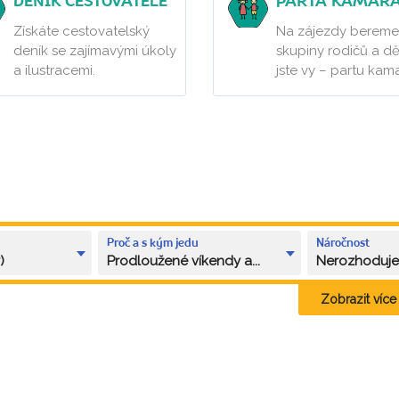
DENÍK CESTOVATELE
PARTA KAMAR
Získáte cestovatelský
Na zájezdy bereme
deník se zajímavými úkoly
skupiny rodičů a dě
a ilustracemi.
jste vy – partu kam
Proč a s kým jedu
Náročnost
)
Prodloužené víkendy a...
Nerozhoduj
Zobrazit více k