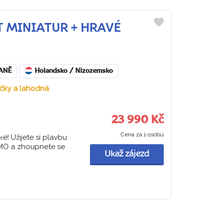
VĚT MINIATUR + HRAVÉ
Do
oblíbených
ANĚ
Holandsko / Nizozemsko
ačky a lahodná
23 990 Kč
Cena za 1 osobu
é! Užijete si plavbu
EMO a zhoupnete se
Ukaž zájezd