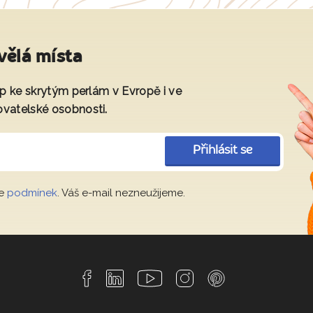
vělá místa
tup ke skrytým perlám v Evropě i ve
ovatelské osobnosti.
Přihlásit se
le
podmínek
. Váš e-mail nezneužijeme.