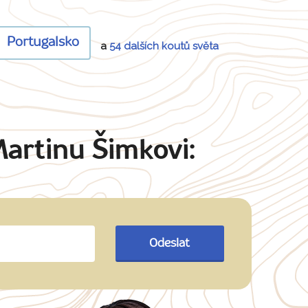
Portugalsko
a
54 dalších koutů světa
Martinu Šimkovi:
Odeslat