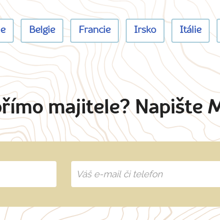
ie
Belgie
Francie
Irsko
Itálie
přímo majitele? Napište 