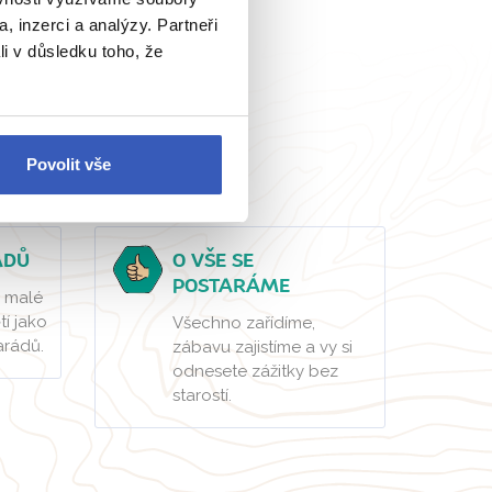
, inzerci a analýzy. Partneři
li v důsledku toho, že
ábava
Povolit vše
ÁDŮ
O VŠE SE
POSTARÁME
 malé
tí jako
Všechno zařídíme,
arádů.
zábavu zajistíme a vy si
odnesete zážitky bez
starostí.