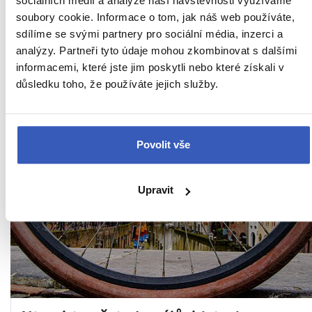
sociálních médií a analýze naší návštěvnosti využíváme
Nizozemská vůně jara: tulipánová pole,
soubory cookie. Informace o tom, jak náš web používáte,
historická tulipománie a květinová
sdílíme se svými partnery pro sociální média, inzerci a
zahrada Keukenhof
analýzy. Partneři tyto údaje mohou zkombinovat s dalšími
informacemi, které jste jim poskytli nebo které získali v
důsledku toho, že používáte jejich služby.
Iva Ťupová
Přečteno 2402x
Povolit vše
23. 6. 2025
Upravit