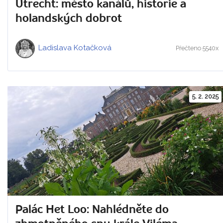
Utrecht: město kanálů, historie a
holandských dobrot
Ladislava Kotačková
Přečteno 5540x
5. 2. 2025
Palác Het Loo: Nahlédněte do