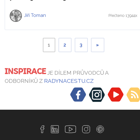
Jiří Toman
Přečteno 13944x
1
2
3
»
INSPIRACE
JE DÍLEM PRŮVODCŮ A
ODBORNÍKŮ Z
RADYNACESTU.CZ