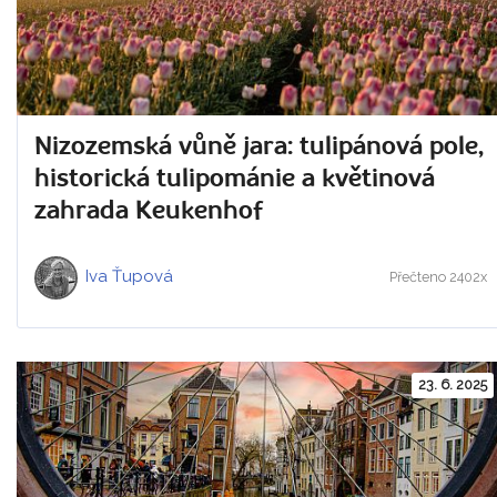
Nizozemská vůně jara: tulipánová pole,
historická tulipománie a květinová
zahrada Keukenhof
Iva Ťupová
Přečteno 2402x
23. 6. 2025