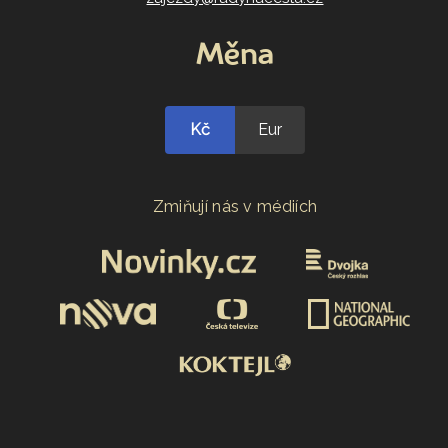
Měna
Kč
Eur
Zmiňují nás v médiích