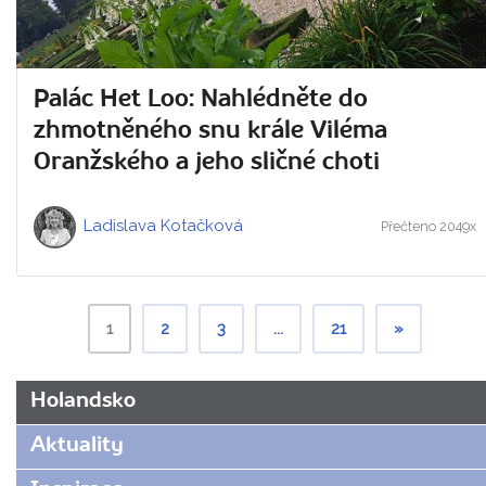
Palác Het Loo: Nahlédněte do
zhmotněného snu krále Viléma
Oranžského a jeho sličné choti
Ladislava Kotačková
Přečteno 2049x
1
2
3
...
21
»
Holandsko
Aktuality