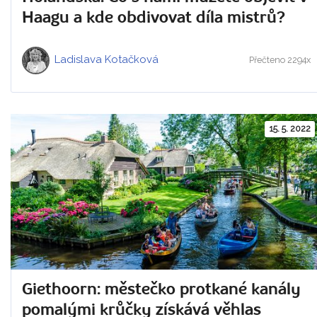
Haagu a kde obdivovat díla mistrů?
Ladislava Kotačková
Přečteno 2294x
15. 5. 2022
Giethoorn: městečko protkané kanály
pomalými krůčky získává věhlas