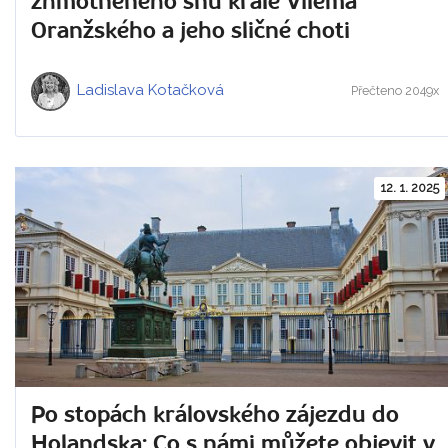
zhmotněného snu krále Viléma
Oranžského a jeho sličné choti
Ladislava Kotačková
Přečteno 2049x
12. 1. 2025
Po stopách královského zájezdu do
Holandska: Co s námi můžete objevit v