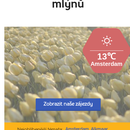
mlýnů
13℃
Amsterdam
Zobrazit naše zájezdy
Amsterdam
,
Alkmaar
,
Nejoblíbenější témata: