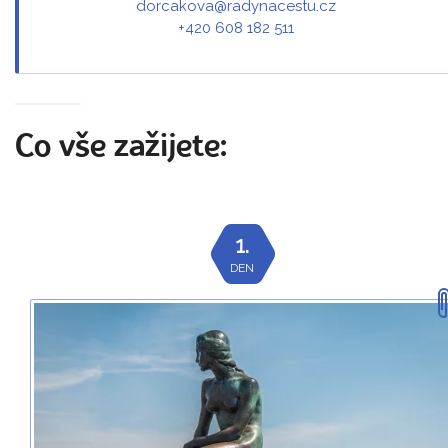
dorcakova@radynacestu.cz
+420 608 182 511
Co vše zažijete:
1.
DEN