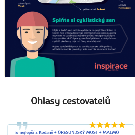
Ohlasy cestovatelů
To nejlepší z Kodaně + ÖRESUNDSKÝ MOST + MALMÖ