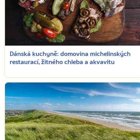
Dánská kuchyně: domovina michelinských
restaurací, žitného chleba a akvavitu