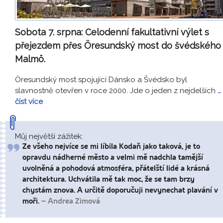
Sobota 7. srpna:
Celodenní fakultativní výlet s
přejezdem přes Öresundský most do švédského
Malmö
.
Öresundský most spojující Dánsko a Švédsko byl
slavnostně otevřen v roce 2000. Jde o jeden z nejdelších
…
číst více
Můj největší zážitek:
Ze všeho nejvíce se mi líbila Kodaň jako taková, je to
opravdu nádherné město a velmi mě nadchla tamější
uvolněná a pohodová atmosféra, přátelští lidé a krásná
architektura. Uchvátila mě tak moc, že se tam brzy
chystám znova. A určitě doporučuji nevynechat plavání v
moři.
– Andrea Zimová