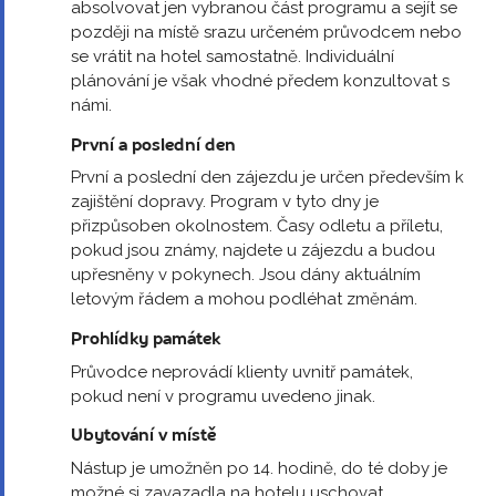
absolvovat jen vybranou část programu a sejít se
později na místě srazu určeném průvodcem nebo
se vrátit na hotel samostatně. Individuální
plánování je však vhodné předem konzultovat s
námi.
První a poslední den
První a poslední den zájezdu je určen především k
zajištění dopravy. Program v tyto dny je
přizpůsoben okolnostem. Časy odletu a příletu,
pokud jsou známy, najdete u zájezdu a budou
upřesněny v pokynech. Jsou dány aktuálním
letovým řádem a mohou podléhat změnám.
Prohlídky památek
Průvodce neprovádí klienty uvnitř památek,
pokud není v programu uvedeno jinak.
Ubytování v místě
Nástup je umožněn po 14. hodině, do té doby je
možné si zavazadla na hotelu uschovat.