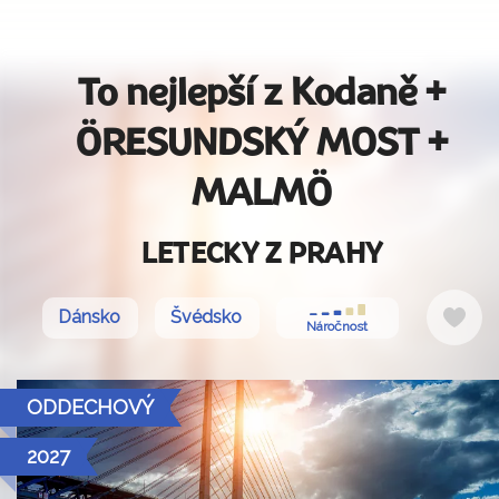
To nejlepší z Kodaně +
ÖRESUNDSKÝ MOST +
MALMÖ
LETECKY Z PRAHY
Do
Dánsko
Švédsko
Náročnost
obl
ODDECHOVÝ
2027