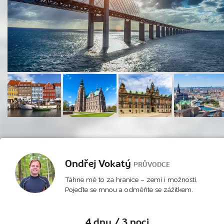
Ondřej Vokatý
PRŮVODCE
Táhne mě to za hranice – zemí i možností.
Pojeďte se mnou a odměňte se zážitkem.
4 dny / 3 noci