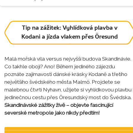
Tip na zážitek: Vyhlídková plavba v
Kodani a jízda vlakem přes Öresund
Malá mořská víla versus nejvyšší budova Skandinávie.
Co takhle obojí? Ano! Během jediného zájezdu
poznáte zajímavosti dánské krásky Kodaně a třetího
největšího švédského města Malmö. Projdete se
malebnou čtvrtí Nyhavn, užijete si vyhlídkovou plavbu 
jedinečnou cestu přes Öresundský most do Švédska.
Skandinávské zážitky živě – objevte fascinující
severské metropole jako nikdy předtím!