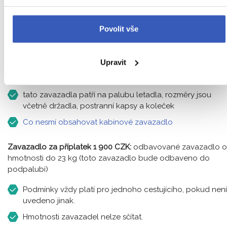
Zavazadlo v ceně zájezdu
: dvě kabinová zavazadla
Povolit vše
kabinové zavazadlo o rozměrech 55 x 40 x 23 cm
malé kabinové zavazadlo (kabelka, laptop) o
Upravit
rozměrech 30 x 20 x 38 cm (kombinovaná hmotnost
obou zavazadel nesmí přesáhnout 10 kg)
tato zavazadla patří na palubu letadla, rozměry jsou
včetně držadla, postranní kapsy a koleček
Co nesmí obsahovat kabinové zavazadlo
Zavazadlo za příplatek 1 900 CZK:
odbavované zavazadlo o
hmotnosti do 23 kg (toto zavazadlo bude odbaveno do
podpalubí)
Podmínky vždy platí pro jednoho cestujícího, pokud není
uvedeno jinak.
Hmotnosti zavazadel nelze sčítat.