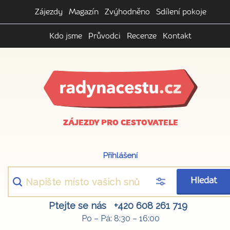
Zájezdy
Magazín
Zvýhodněno
Sdílení pokoje
Kdo jsme
Průvodci
Recenze
Kontakt
ZÁJEZDY PRO CESTOVATELE
Přihlášení
Hledat
Ptejte se nás
+420 608 261 719
Po – Pá: 8:30 – 16:00