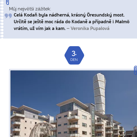
Můj největší zážitek:
Celá Kodaň byla nádherná, krásný Öresundský most.
Určitě se ještě moc ráda do Kodaně a případně i Malmö
vrátím, už vím jak a kam.
– Veronika Pupalová
3.
DEN