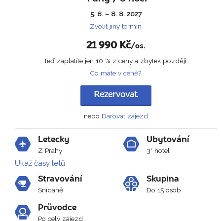
5. 8. – 8. 8. 2027
Zvolit jiný termín
21 990
Kč
/os.
Teď zaplatíte jen 10 % z ceny a zbytek později.
Co máte v ceně?
Rezervovat
nebo
Darovat zájezd
Letecky
Ubytování
Z Prahy
3* hotel
Ukaž časy letů
Stravování
Skupina
Snídaně
Do 15 osob
Průvodce
Po celý zájezd