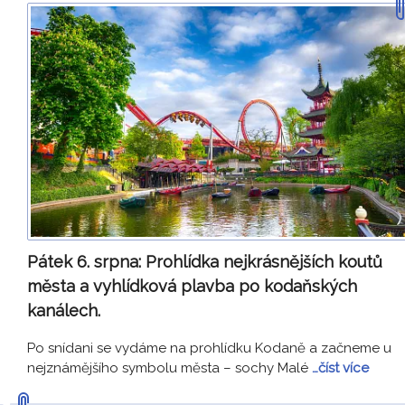
Pátek 6. srpna:
Prohlídka nejkrásnějších koutů
města a vyhlídková plavba po kodaňských
kanálech.
Po snídani se vydáme na prohlídku Kodaně a začneme u
nejznámějšího symbolu města – sochy Malé
…číst více