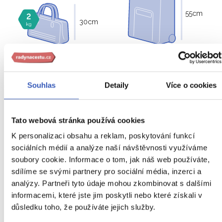
55
cm
2
30
cm
kg
20
cm
38
cm
40
cm
23
cm
Souhlas
Detaily
Více o cookies
23
Tato webová stránka používá cookies
kg
K personalizaci obsahu a reklam, poskytování funkcí
sociálních médií a analýze naší návštěvnosti využíváme
soubory cookie. Informace o tom, jak náš web používáte,
sdílíme se svými partnery pro sociální média, inzerci a
analýzy. Partneři tyto údaje mohou zkombinovat s dalšími
informacemi, které jste jim poskytli nebo které získali v
důsledku toho, že používáte jejich služby.