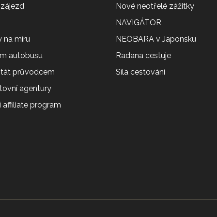
 zájezd
Nové neotřelé zážitky
NAVIGÁTOR
 na míru
NEOBARA v Japonsku
em autobusu
Radana cestuje
 stát průvodcem
Síla cestování
tovní agentury
 affiliate program