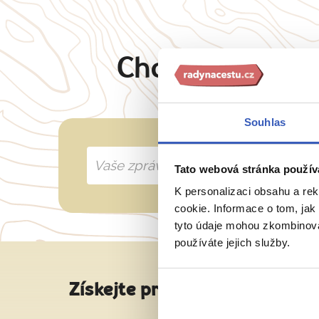
Chcete oslovit 
Souhlas
Tato webová stránka použív
K personalizaci obsahu a re
cookie. Informace o tom, jak
tyto údaje mohou zkombinovat
používáte jejich služby.
Získejte pravidelné tipy na sk