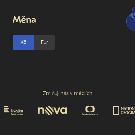
Měna
Kč
Eur
Zmiňují nás v médiích