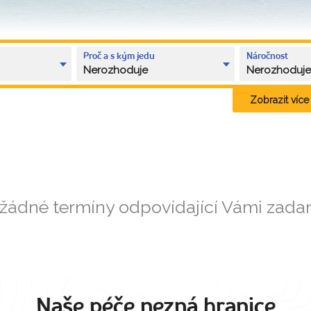
Proč a s kým jedu
Náročnost
Nerozhoduje
Nerozhoduj
Zobrazit více k
 žádné termíny odpovídající Vámi zad
Naše péče nezná hranice