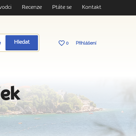
vodci
Recenze
Ptáte se
Kontakt
ě
Hledat
0
Přihlášení
jek