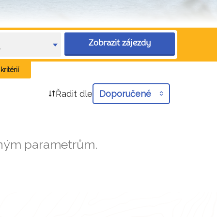
Zobrazit zájezdy
e
ritérií
Řadit dle
Doporučené
aným parametrům.