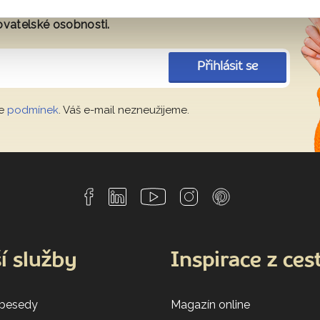
tup ke skrytým perlám v Evropě i ve
ovatelské osobnosti.
Přihlásit se
le
podmínek
. Váš e-mail nezneužijeme.
í služby
Inspirace z ces
 besedy
Magazín online