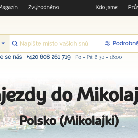
Magazín
Zvýhodněno
Kdo jsme
Prů
Podrobn
te se nás
+420 608 261 719
Po – Pá: 8:30 – 16:00
jezdy do Mikola
Polsko (Mikolajki)