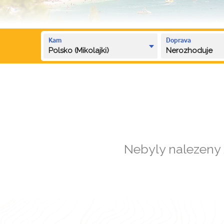
Kam
Doprava
Polsko (Mikolajki)
Nerozhoduje
Nebyly nalezeny