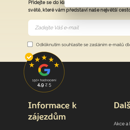
Přidejte se do klubu a získáte exkluzivní přís
světě, které vám představí naše největší cest
Odkliknutím souhlasíte se zasláním e-mailů d
150+ hodnocení
4,9
z 5
Informace k
Dalš
zájezdům
Akce a