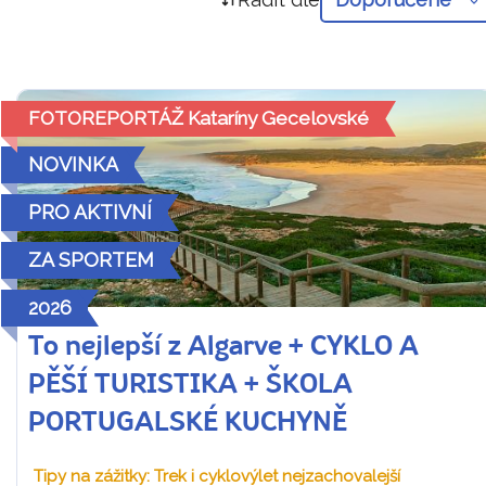
FOTOREPORTÁŽ Kataríny Gecelovské
NOVINKA
PRO AKTIVNÍ
ZA SPORTEM
2026
To nejlepší z Algarve + CYKLO A
PĚŠÍ TURISTIKA + ŠKOLA
PORTUGALSKÉ KUCHYNĚ
Tipy na zážitky: Trek i cyklovýlet nejzachovalejší