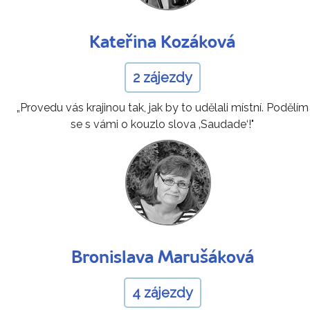
Kateřina Kozáková
2 zájezdy
„Provedu vás krajinou tak, jak by to udělali místní. Podělím
se s vámi o kouzlo slova ‚Saudade‘!"
Bronislava Marušáková
4 zájezdy