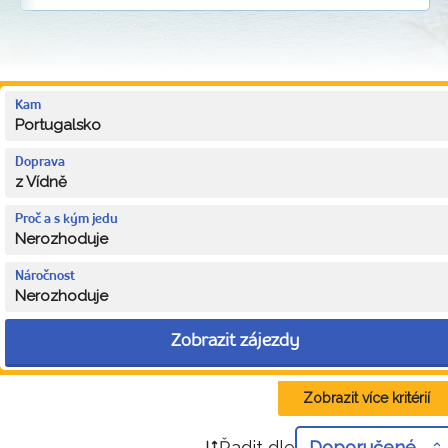
Kam
Portugalsko
Doprava
z Vídně
Proč a s kým jedu
Nerozhoduje
Náročnost
Nerozhoduje
Zobrazit zájezdy
Zobrazit více kritérií
Řadit dle
Doporučené