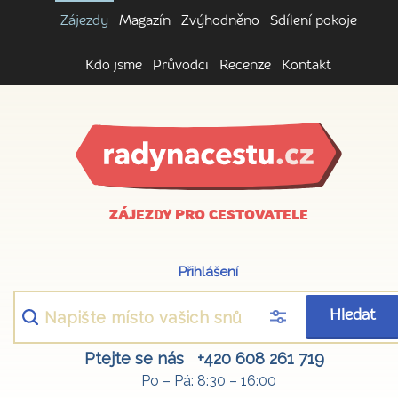
Zájezdy
Magazín
Zvýhodněno
Sdílení pokoje
Kdo jsme
Průvodci
Recenze
Kontakt
ZÁJEZDY PRO CESTOVATELE
Přihlášení
Hledat
Ptejte se nás
+420 608 261 719
Po – Pá: 8:30 – 16:00