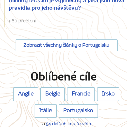
miliony let. Čím je výjimečný a jaká jsou nová
pravidla pro jeho návštěvu?
960 přečtení
Zobrazit všechny články o Portugalsku
Oblíbené cíle
Anglie
Belgie
Francie
Irsko
Itálie
Portugalsko
a
54 dalších koutů světa