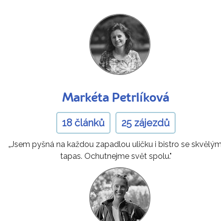
Markéta Petrlíková
18 článků
25 zájezdů
„Jsem pyšná na každou zapadlou uličku i bistro se skvělým
tapas. Ochutnejme svět spolu."