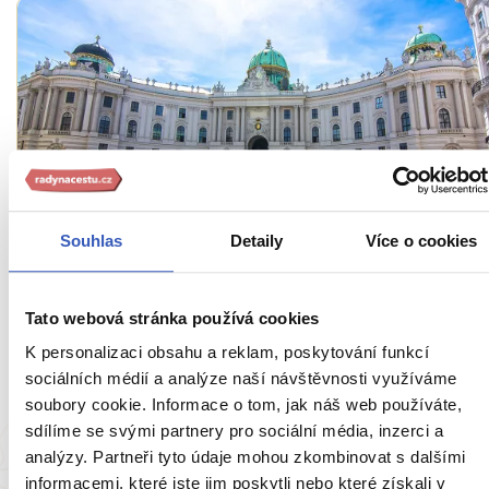
Oblíbená místa
Souhlas
Detaily
Více o cookies
Muzeum císařovny Sisi: mýty a fakta o
životě půvabné panovnice na půvabném
Tato webová stránka používá cookies
místě
K personalizaci obsahu a reklam, poskytování funkcí
21734 přečtení
sociálních médií a analýze naší návštěvnosti využíváme
soubory cookie. Informace o tom, jak náš web používáte,
sdílíme se svými partnery pro sociální média, inzerci a
analýzy. Partneři tyto údaje mohou zkombinovat s dalšími
informacemi, které jste jim poskytli nebo které získali v