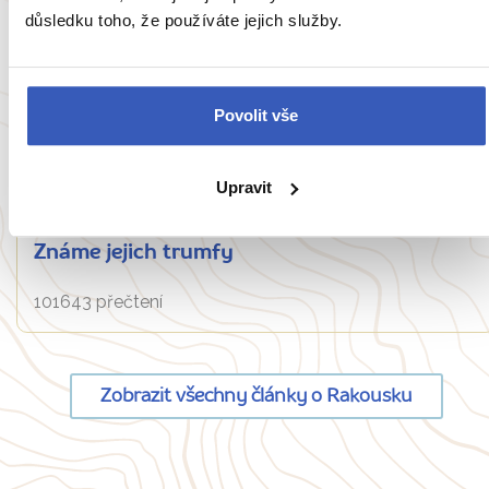
důsledku toho, že používáte jejich služby.
Povolit vše
Nepropásněte
Upravit
10 nejkrásnějších adventních měst Evropy:
Kterou metropoli si letos vyberete vy?
Známe jejich trumfy
101643 přečtení
Zobrazit všechny články o Rakousku