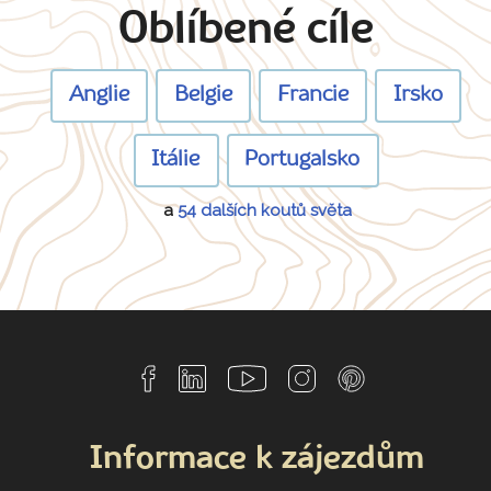
Oblíbené cíle
Anglie
Belgie
Francie
Irsko
Itálie
Portugalsko
a
54 dalších koutů světa
Informace k zájezdům