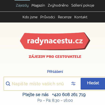
Zájezdy
Magazín
Zvýhodněno
Sdílení pokoje
Kdo jsme
Průvodci
Recenze
Kontakt
ZÁJEZDY PRO CESTOVATELE
Přihlášení
Hledat
Ptejte se nás
+420 608 261 719
Po – Pá: 8:30 – 16:00