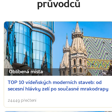
průvodců
Oblíbená místa
TOP 10 vídeňských moderních staveb: od
secesní hlávky zelí po současné mrakodrapy
24449 přečtení