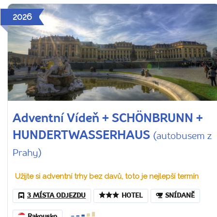
2026
Adventní Vídeň + SCHÖNBRUNN +
HUNDERTWASSERHAUS
(autobusem z
Prahy)
Užijte si adventní trhy bez davů, toto je nejlepší termín
3 MÍSTA ODJEZDU
HOTEL
SNÍDANĚ
Rakousko