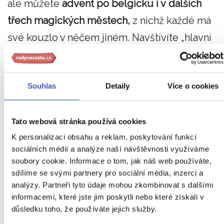
ale můžete
advent po belgicku i v dalších
třech magických městech,
z nichž každé má
své kouzlo v něčem jiném. Navštívíte „hlavní
město Evropy“ Brusel, Antverpy Paula
Rubense, projedete se lodí po říčním kanálu
Souhlas
Detaily
Více o cookies
středověkého Bruggy a nevynecháte ani znám
pivařský Gent... Skvělý plán, ne?
Tato webová stránka používá cookies
Tip:
Místo svařáku a klobásy na trzích v Brusel
K personalizaci obsahu a reklam, poskytování funkcí
ochutnejte raději
belgické pivo
a čokoládu
.
sociálních médií a analýze naší návštěvnosti využíváme
soubory cookie. Informace o tom, jak náš web používáte,
Anebo třeba
čokoládové pivo.
sdílíme se svými partnery pro sociální média, inzerci a
analýzy. Partneři tyto údaje mohou zkombinovat s dalšími
Čtení:
Zájezdy do Rakouska – srovnání a
informacemi, které jste jim poskytli nebo které získali v
doporučení
důsledku toho, že používáte jejich služby.