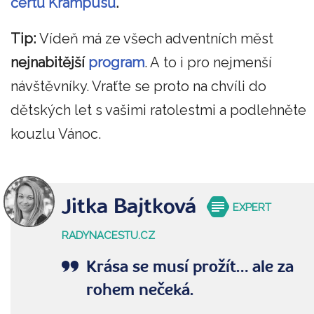
čertů Krampusů
.
Tip:
Vídeň má ze všech adventních měst
nejnabitější
program
. A to i pro nejmenší
návštěvníky. Vraťte se proto na chvíli do
dětských let s vašimi ratolestmi a podlehněte
kouzlu Vánoc.
Jitka Bajtková
EXPERT
RADYNACESTU.CZ
Krása se musí prožít… ale za
rohem nečeká.