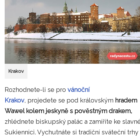
Krakov
Rozhodnete-li se pro
vánoční
Krakov
, projedete se pod královským
hradem
Wawel kolem jeskyně s pověstným drakem,
zhlédnete biskupský palác a zamíříte ke slavn
Sukiennici. Vychutnáte si tradiční sváteční trhy