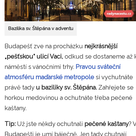
Bazilika sv. Štěpána v adventu
Budapešť zve na procházku
nejkrásnější
„pešťskou“ ulicí Vaci,
odkud se dostaneme až 
náměstí s vánočními trhy.
Pravou sváteční
atmosféru maďarské metropole
si vychutnáte
právě tady
u baziliky sv. Štěpána.
Zahřejete se
horkou medovinou a ochutnáte třeba pečené
kaštany.
Tip:
Už jste někdy ochutnali
pečené kaštany
? 
Budapešti je umí báječně. Jen tady chutnají