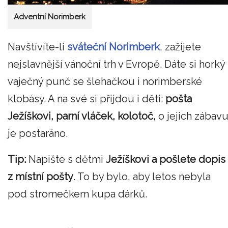
Adventní Norimberk
Navštívíte-li
sváteční Norimberk
, zažijete
nejslavnější vánoční trh v Evropě. Dáte si horký
vaječný punč se šlehačkou i norimberské
klobásy. A na své si přijdou i děti:
pošta
Ježíškovi, parní vláček, kolotoč,
o jejich zábav
je postaráno.
Tip:
Napište s dětmi
Ježíškovi a pošlete dopis
z místní pošty
. To by bylo, aby letos nebyla
pod stromečkem kupa dárků.