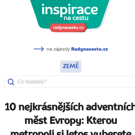
na zájezdy
Radynacestu.cz
ZEMĚ
10 nejkrásnějších adventníc
měst Evropy: Kterou
metropoli si letos vyberete