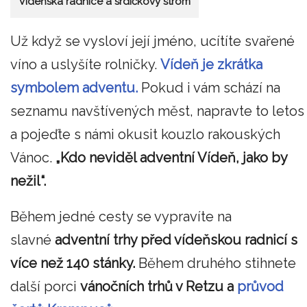
Vídeňská radnice a srdíčkový strom
Už když se vysloví její jméno, ucítíte svařené
víno a uslyšíte rolničky.
Vídeň je zkrátka
symbolem adventu.
Pokud i vám schází na
seznamu navštívených měst, napravte to letos
a pojeďte s námi okusit kouzlo rakouských
Vánoc.
„Kdo neviděl adventní Vídeň, jako by
nežil“.
Během jedné cesty se vypravíte na
slavné
adventní trhy před vídeňskou radnicí s
více než 140 stánky.
Během druhého stihnete
další porci
vánočních trhů v Retzu a
průvod