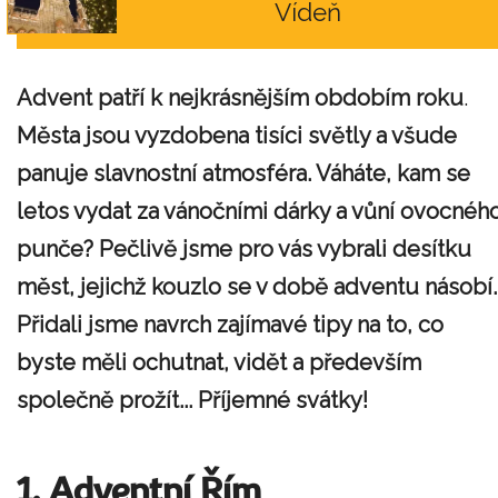
Vídeň
Advent
patří k
nejkrásnějším obdobím roku
.
Města jsou vyzdobena tisíci světly a všude
panuje slavnostní atmosféra. Váháte, kam se
letos vydat za vánočními dárky a vůní ovocnéh
punče
? Pečlivě jsme pro vás vybrali desítku
měst, jejichž kouzlo se v době adventu násobí.
Přidali jsme navrch zajímavé tipy na to, co
byste měli ochutnat, vidět a především
společně prožít... Příjemné svátky!
1. Adventní Řím