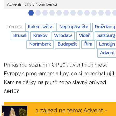
Adventní trhy v Norimberku
Témata
Kolem světa
Nepropásněte
Drážďany
Brusel
Krakov
Wroclaw
Vídeň
Salzburg
Norimberk
Budapešť
Řím
Londýn
Advent
Přinášíme seznam TOP 10 adventních měst
Evropy s programem a tipy, co si nenechat ujít.
Kam na dárky, na punč nebo slavný průvod
čertů?
1 zájezd na téma: Advent –