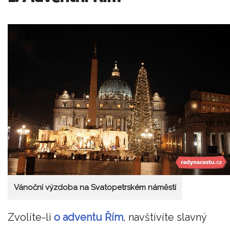
Vánoční výzdoba na Svatopetrském náměstí
Zvolíte-li
o adventu Řím
, navštívíte slavný