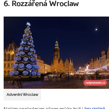
6. Rozzářená Wroclaw
Adventní Wroclaw
Naším společným cílem může být i
kouzelná