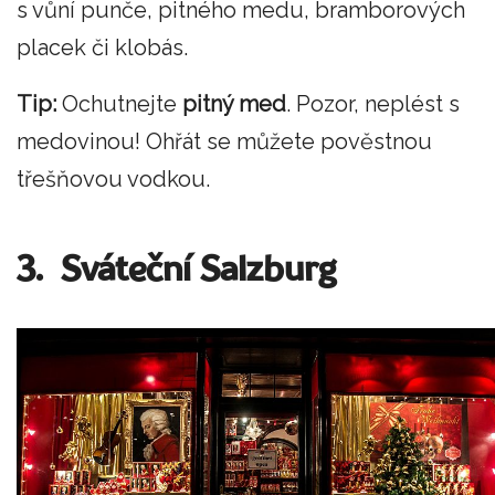
s vůní punče, pitného medu, bramborových
placek či klobás.
Tip:
Ochutnejte
pitný med
. Pozor, neplést s
medovinou! Ohřát se můžete pověstnou
třešňovou vodkou.
3. Sváteční Salzburg