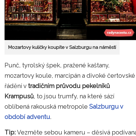
Mozartovy kuličky koupíte v Salzburgu na náměstí
Punč, tyrolský špek, pražené kaštany,
mozartovy koule, marcipán a divoké čertovské
řádění v
tradičním průvodu pekelníků
Krampusů
, to jsou trumfy, na které sází
oblíbená rakouská metropole
Salzburgu v
období adventu
.
Tip:
Vezměte sebou kameru – děsivá podívan