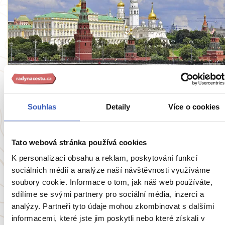
Inspirace
10 důvodů, proč navštívit Moskvu: odhoďte
Souhlas
Detaily
Více o cookies
zažité stereotypy a vydejte se do největšího
města Evropy
Tato webová stránka používá cookies
26684 přečtení
K personalizaci obsahu a reklam, poskytování funkcí
sociálních médií a analýze naší návštěvnosti využíváme
soubory cookie. Informace o tom, jak náš web používáte,
sdílíme se svými partnery pro sociální média, inzerci a
Zobrazit všechny články o Rusku
analýzy. Partneři tyto údaje mohou zkombinovat s dalšími
informacemi, které jste jim poskytli nebo které získali v