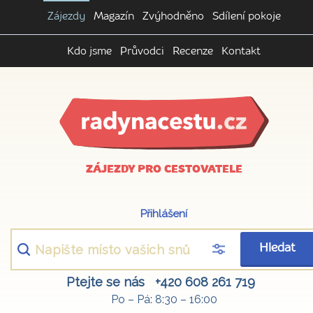
Zájezdy
Magazín
Zvýhodněno
Sdílení pokoje
Kdo jsme
Průvodci
Recenze
Kontakt
ZÁJEZDY PRO CESTOVATELE
Přihlášení
Hledat
Ptejte se nás
+420 608 261 719
Po – Pá: 8:30 – 16:00