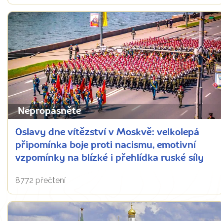
Nepropásněte
Oslavy dne vítězství v Moskvě: velkolepá
připomínka boje proti nacismu, emotivní
vzpomínky na blízké i přehlídka ruské síly
8772 přečtení