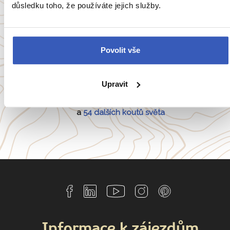
důsledku toho, že používáte jejich služby.
Oblíbené cíle
Povolit vše
Anglie
Belgie
Francie
Irsko
Upravit
Itálie
Portugalsko
a
54 dalších koutů světa
Informace k zájezdům