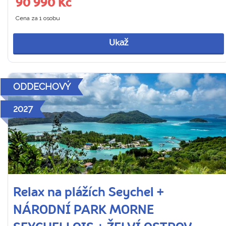
90 990 Kč
Cena za 1 osobu
Ukaž
ODDECHOVÝ
2027
Relax na plážích Seychel +
NÁRODNÍ PARK MORNE