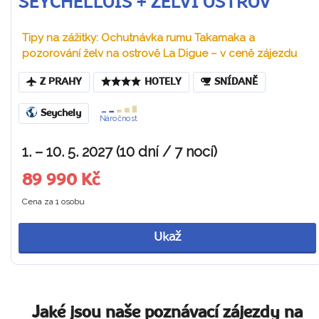
SEYCHELLOIS + ŽELVÍ OSTROV
Tipy na zážitky: Ochutnávka rumu Takamaka a
pozorování želv na ostrově La Digue – v ceně zájezdu
Z PRAHY
HOTELY
SNÍDANĚ
Seychely
Náročnost
1. – 10. 5. 2027 (10 dní / 7 nocí)
89 990 Kč
Cena za 1 osobu
Ukaž
Jaké jsou naše poznávací zájezdy na