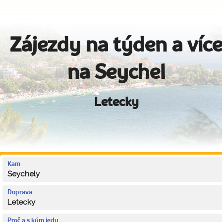
Zájezdy na týden a víc
na Seychel
Letecky
Kam
Seychely
Doprava
Letecky
Proč a s kým jedu