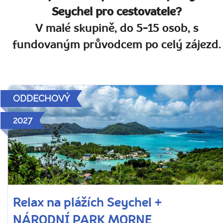
Seychel pro cestovatele?
V malé skupině, do 5-15 osob, s
fundovaným průvodcem po celý zájezd.
ODDECHOVÝ
2027
Relax na plážích Seychel +
NÁRODNÍ PARK MORNE