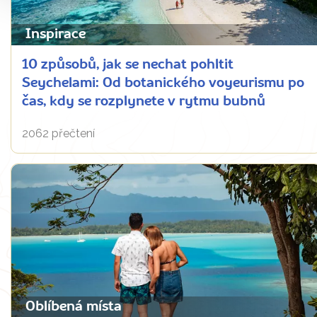
Inspirace
10 způsobů, jak se nechat pohltit
Seychelami: Od botanického voyeurismu po
čas, kdy se rozplynete v rytmu bubnů
2062 přečtení
Oblíbená místa