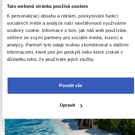
Ukaž všech 78 průvodců
Tato webová stránka používá cookies
K personalizaci obsahu a reklam, poskytování funkcí
sociálních médií a analýze naší návštěvnosti využíváme
soubory cookie. Informace o tom, jak náš web používáte,
Zajímavosti na
sdílíme se svými partnery pro sociální média, inzerci a
analýzy. Partneři tyto údaje mohou zkombinovat s dalšími
Seychelách
- přímo od
informacemi, které jste jim poskytli nebo které získali v
důsledku toho, že používáte jejich služby.
našich průvodců
Povolit vše
Upravit