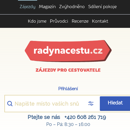
Zájezdy
Magazín
Zvýhodněno
Sdílení pokoje
Kdo jsme
Průvodci
Recenze
Kontakt
ZÁJEZDY PRO CESTOVATELE
Přihlášení
Hledat
Ptejte se nás
+420 608 261 719
Po – Pá: 8:30 – 16:00