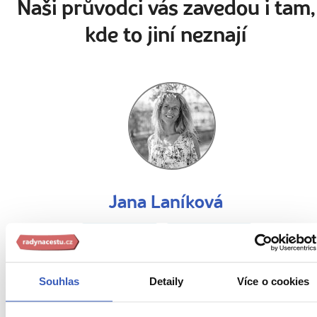
Naši průvodci vás zavedou i tam,
kde to jiní neznají
Jana Laníková
51 článků
30 zájezdů
„Nemám ráda stereotyp. Projdeme místa, která odemykají
Souhlas
Detaily
Více o cookies
dveře do samého srdce kontinentu."