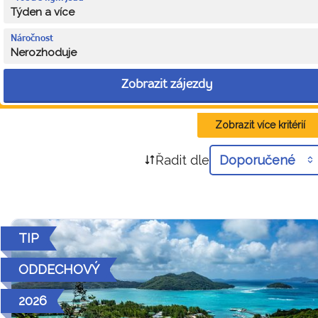
Týden a více
Náročnost
Nerozhoduje
Zobrazit zájezdy
Zobrazit více kritérií
Řadit dle
Doporučené
TIP
ODDECHOVÝ
2026