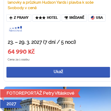
lanovky a průzkum Hudson Yards i plavba k soše
Svobody v ceně
Z PRAHY
HOTEL
SNÍDANĚ
USA
Náročnost
23. – 29. 3. 2027 (7 dní / 5 nocí)
64 990 Kč
Cena za 1 osobu
Ukaž
FOTOREPORTÁŽ Petry Vitáskové
2027