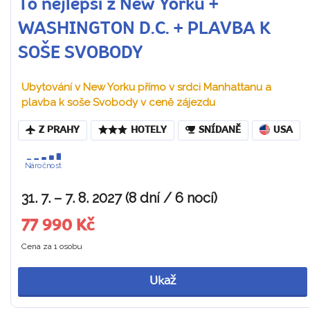
To nejlepší z New Yorku +
WASHINGTON D.C. + PLAVBA K
SOŠE SVOBODY
Ubytování v New Yorku přímo v srdci Manhattanu a
plavba k soše Svobody v ceně zájezdu
Z PRAHY
HOTELY
SNÍDANĚ
USA
Náročnost
31. 7. – 7. 8. 2027 (8 dní / 6 nocí)
77 990 Kč
Cena za 1 osobu
Ukaž