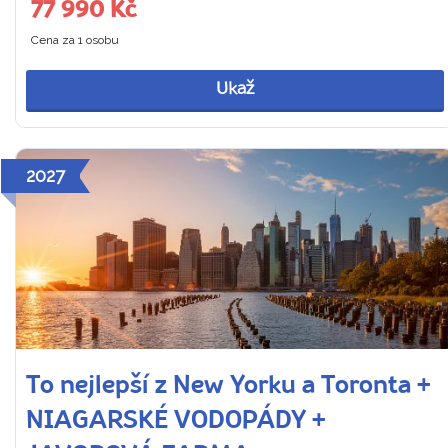
77 990 Kč
Cena za 1 osobu
Ukaž
2027
To nejlepší z New Yorku a Toronta +
NIAGARSKÉ VODOPÁDY +