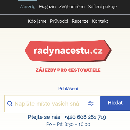
Zájezdy
Magazín
Zvýhodněno
Sdílení pokoje
Kdo jsme
Průvodci
Recenze
Kontakt
ZÁJEZDY PRO CESTOVATELE
Přihlášení
Hledat
Ptejte se nás
+420 608 261 719
Po – Pá: 8:30 – 16:00