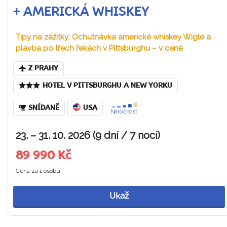
+ AMERICKÁ WHISKEY
Tipy na zážitky: Ochutnávka americké whiskey Wigle a
plavba po třech řekách v Pittsburghu – v ceně
Z PRAHY
HOTEL V PITTSBURGHU A NEW YORKU
SNÍDANĚ
USA
Náročnost
23. – 31. 10. 2026 (9 dní / 7 nocí)
89 990 Kč
Cena za 1 osobu
Ukaž