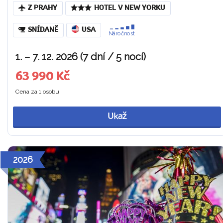
Z PRAHY
HOTEL V NEW YORKU
SNÍDANĚ
USA
Náročnost
1. – 7. 12. 2026 (7 dní / 5 nocí)
63 990 Kč
Cena za 1 osobu
Ukaž
2026