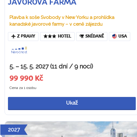
JAVOROVÁ FARMA
Plavba k soše Svobody v New Yorku a prohlídka
kanadské javorové farmy – v ceně zájezdu
Z PRAHY
HOTEL
SNÍDANĚ
USA
Náročnost
5. – 15. 5. 2027 (11 dní / 9 nocí)
99 990 Kč
Cena za 1 osobu
Ukaž
2027