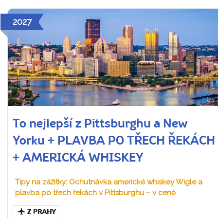
2027
To nejlepší z Pittsburghu a New
Yorku + PLAVBA PO TŘECH ŘEKÁCH
+ AMERICKÁ WHISKEY
Tipy na zážitky: Ochutnávka americké whiskey Wigle a
plavba po třech řekách v Pittsburghu – v ceně
Z PRAHY