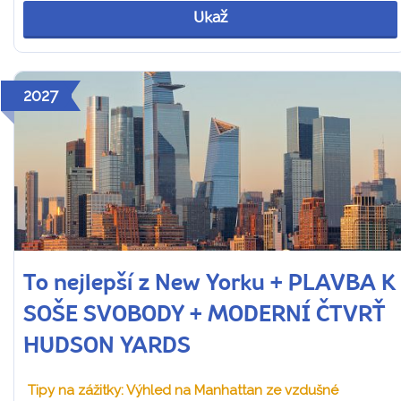
Ukaž
2027
To nejlepší z New Yorku + PLAVBA K
SOŠE SVOBODY + MODERNÍ ČTVRŤ
HUDSON YARDS
Tipy na zážitky: Výhled na Manhattan ze vzdušné