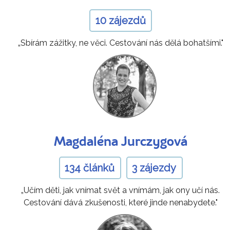
10 zájezdů
„Sbírám zážitky, ne věci. Cestování nás dělá bohatšími."
Magdaléna Jurczygová
134 článků
3 zájezdy
„Učím děti, jak vnímat svět a vnímám, jak ony učí nás.
Cestování dává zkušenosti, které jinde nenabydete."