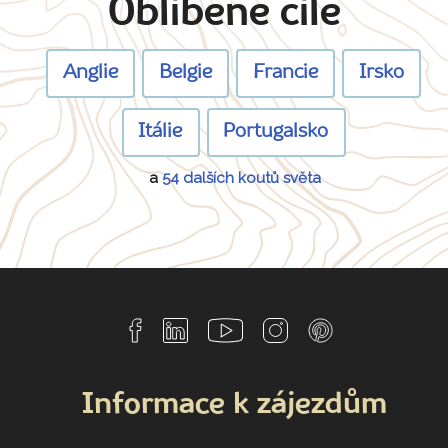
Oblíbené cíle
Anglie
Belgie
Francie
Irsko
Itálie
Portugalsko
a
54 dalších koutů světa
Informace k zájezdům