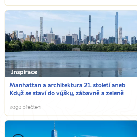
Inspirace
Manhattan a architektura 21. století aneb
Když se staví do výšky, zábavně a zeleně
2090 přečtení