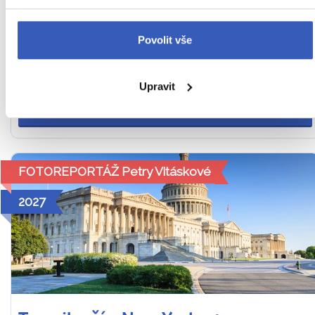
4. – 10. 7. 2027 (7 dní / 5 nocí)
Povolit vše
66 990 Kč
Cena za 1 osobu
Upravit
Ukaž
FOTOREPORTÁŽ Petry Vitáskové
2027