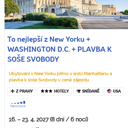
To nejlepší z New Yorku +
WASHINGTON D.C. + PLAVBA K
SOŠE SVOBODY
Ubytování v New Yorku přímo v srdci Manhattanu a
plavba k soše Svobody v ceně zájezdu
Z PRAHY
HOTELY
SNÍDANĚ
USA
Náročnost
16. – 23. 4. 2027 (8 dní / 6 nocí)