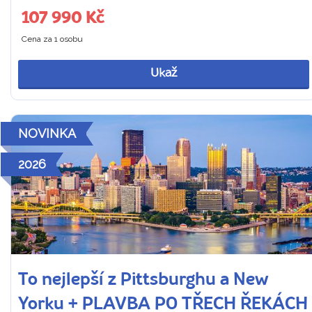
107 990 Kč
Cena za 1 osobu
Ukaž
NOVINKA
2026
To nejlepší z Pittsburghu a New
Yorku + PLAVBA PO TŘECH ŘEKÁCH