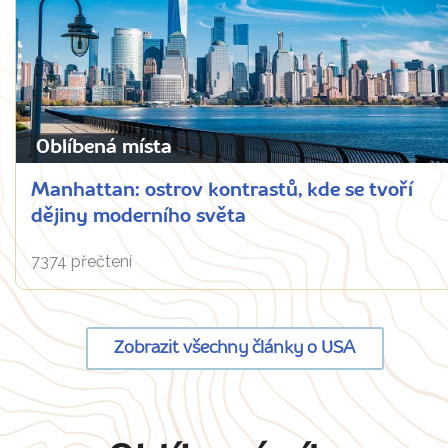
Oblíbená místa
Manhattan: ostrov kontrastů, kde se tvoří
dějiny moderního světa
7374 přečtení
Zobrazit všechny články o USA