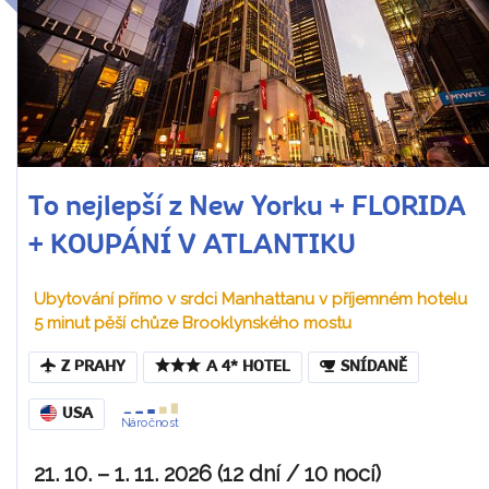
To nejlepší z New Yorku + FLORIDA
+ KOUPÁNÍ V ATLANTIKU
Ubytování přímo v srdci Manhattanu v příjemném hotelu
5 minut pěší chůze Brooklynského mostu
Z PRAHY
A 4* HOTEL
SNÍDANĚ
USA
Náročnost
21. 10. – 1. 11. 2026 (12 dní / 10 nocí)