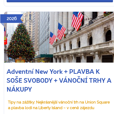
2026
Adventní New York + PLAVBA K
SOŠE SVOBODY + VÁNOČNÍ TRHY A
NÁKUPY
Tipy na zážitky: Nejkrásnější vánoční trh na Union Square
a plavba lodí na Liberty Island – v ceně zájezdu