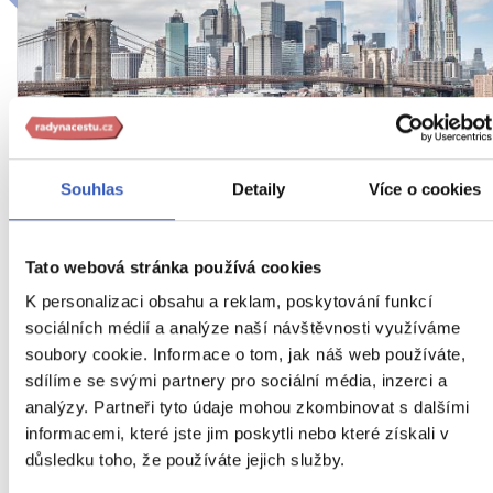
Souhlas
Detaily
Více o cookies
To nejlepší z New Yorku + PLAVBA K
SOŠE SVOBODY + KOUPÁNÍ NA
Tato webová stránka používá cookies
CONEY ISLANDU
K personalizaci obsahu a reklam, poskytování funkcí
sociálních médií a analýze naší návštěvnosti využíváme
Ubytování v New Yorku v srdci Manhattanu a odpočinek
soubory cookie. Informace o tom, jak náš web používáte,
na Coney Islandu i plavba k soše Svobody v ceně
sdílíme se svými partnery pro sociální média, inzerci a
zájezdu
analýzy. Partneři tyto údaje mohou zkombinovat s dalšími
Z PRAHY
HOTEL
SNÍDANĚ
USA
informacemi, které jste jim poskytli nebo které získali v
důsledku toho, že používáte jejich služby.
Náročnost