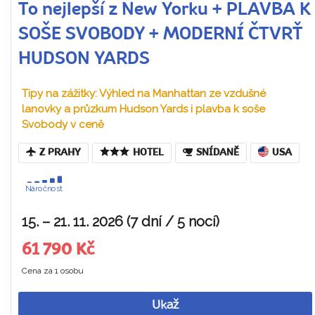
To nejlepší z New Yorku + PLAVBA K
SOŠE SVOBODY + MODERNÍ ČTVRŤ
HUDSON YARDS
Tipy na zážitky: Výhled na Manhattan ze vzdušné
lanovky a průzkum Hudson Yards i plavba k soše
Svobody v ceně
Z PRAHY
HOTEL
SNÍDANĚ
USA
Náročnost
15. – 21. 11. 2026 (7 dní / 5 nocí)
61 790 Kč
Cena za 1 osobu
Ukaž