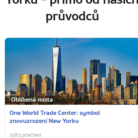
Yorku
- přímo od našic
průvodců
Oblíbená místa
One World Trade Center: symbol
znovuzrození New Yorku
2583 přečtení