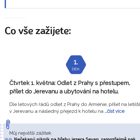
Co vše zažijete:
1.
DEN
Čtvrtek 1. května:
Odlet z Prahy s přestupem,
přílet do Jerevanu a ubytování na hotelu.
Dle letových řádů odlet z Prahy do Arménie, přílet na letišt
v Jerevanu a následný přejezd k hotelu na
…číst více
Můj největší zážitek:
Nečekaný piknik na břehu jezera Sevan, samozřejmě pak