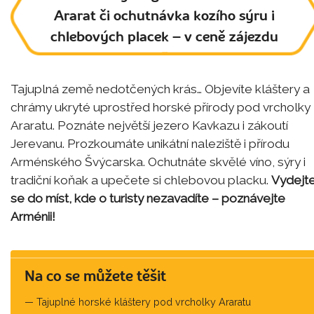
Ararat či ochutnávka kozího sýru i
chlebových placek – v ceně zájezdu
Tajuplná země nedotčených krás… Objevíte kláštery a
chrámy ukryté uprostřed horské přírody pod vrcholky
Araratu. Poznáte největší jezero Kavkazu i zákoutí
Jerevanu. Prozkoumáte unikátní naleziště i přírodu
Arménského Švýcarska. Ochutnáte skvělé víno, sýry i
tradiční koňak a upečete si chlebovou placku.
Vydejt
se do míst, kde o turisty nezavadíte – poznávejte
Arménii!
Na co se můžete těšit
Tajuplné horské kláštery pod vrcholky Araratu