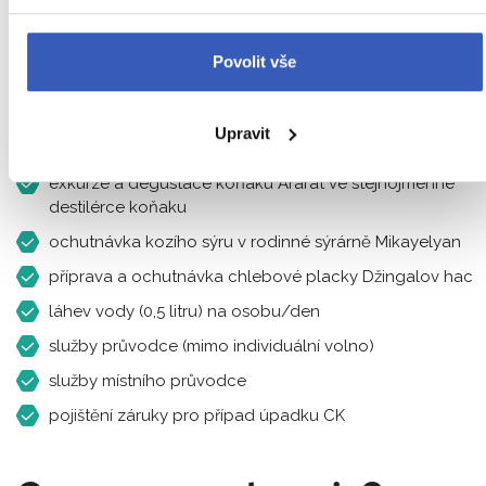
vstupy do památek dle programu
7x ubytování
Povolit vše
7x snídaně
6x večeře (v tradičních arménských restauracích)
Upravit
degustace vína ve vinařství Momik
exkurze a degustace koňaku Ararat ve stejnojmenné
destilérce koňaku
ochutnávka kozího sýru v rodinné sýrárně Mikayelyan
příprava a ochutnávka chlebové placky Džingalov hac
láhev vody (0,5 litru) na osobu/den
služby průvodce (mimo individuální volno)
služby místního průvodce
pojištění záruky pro případ úpadku CK