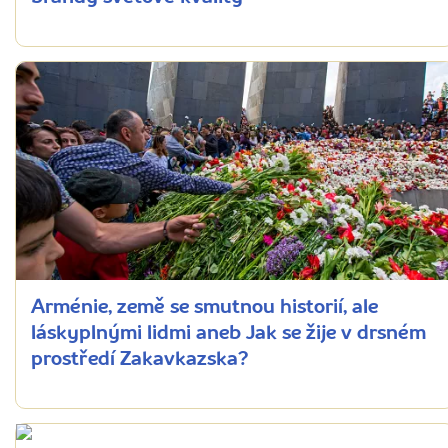
Arménie, země se smutnou historií, ale
láskyplnými lidmi aneb Jak se žije v drsném
prostředí Zakavkazska?