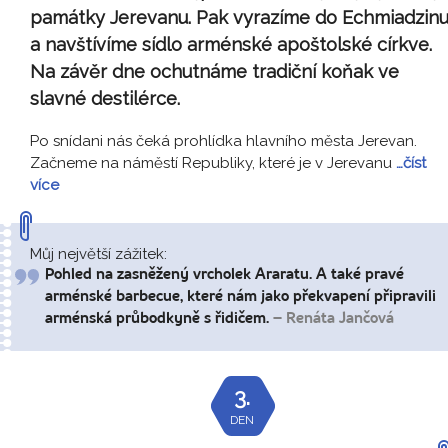
památky Jerevanu. Pak vyrazíme do Echmiadzin
a navštívíme sídlo arménské apoštolské církve.
Na závěr dne ochutnáme tradiční koňak ve
slavné destilérce.
Po snídani nás čeká prohlídka hlavního města Jerevan.
Začneme na náměstí Republiky, které je v Jerevanu
…číst
více
Můj největší zážitek:
Pohled na zasněžený vrcholek Araratu. A také pravé
arménské barbecue, které nám jako překvapení připravili
arménská průbodkyně s řidičem.
– Renáta Jančová
3.
DEN