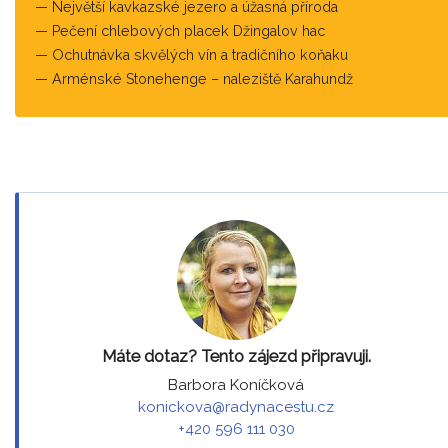
Největší kavkazské jezero a úžasná příroda
Pečení chlebových placek Džingalov hac
Ochutnávka skvělých vín a tradičního koňaku
Arménské Stonehenge – naleziště Karahundž
Máte dotaz? Tento zájezd připravuji.
Barbora Koníčková
konickova@radynacestu.cz
+420 596 111 030