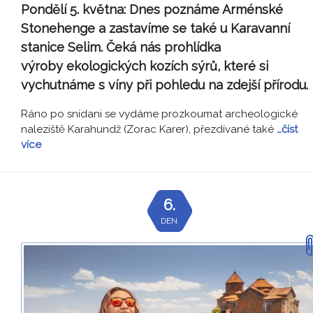
Pondělí 5. května:
Dnes poznáme Arménské
Stonehenge a zastavíme se také u Karavanní
stanice Selim. Čeká nás prohlídka
výroby ekologických kozích sýrů, které si
vychutnáme s víny při pohledu na zdejší přírodu.
Ráno po snídani se vydáme prozkoumat archeologické
naleziště Karahundž (Zorac Karer), přezdívané také
…číst
více
6.
DEN