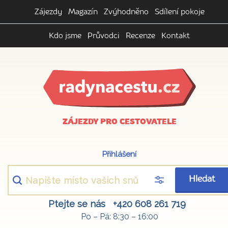
Zájezdy
Magazín
Zvýhodněno
Sdílení pokoje
Kdo jsme
Průvodci
Recenze
Kontakt
ZÁJEZDY PRO CESTOVATELE
Přihlášení
Hledat
Ptejte se nás
+420 608 261 719
Po – Pá: 8:30 – 16:00