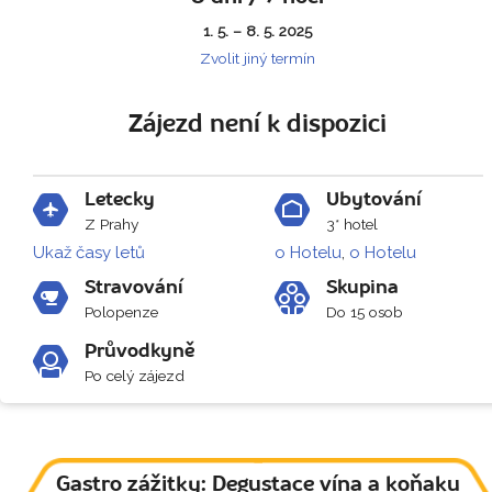
1. 5. – 8. 5. 2025
Zvolit jiný termín
Zájezd není k dispozici
Letecky
Ubytování
Z Prahy
3* hotel
Ukaž časy letů
o Hotelu
,
o Hotelu
Stravování
Skupina
Polopenze
Do 15 osob
Průvodkyně
Po celý zájezd
Gastro zážitky: Degustace vína a koňaku