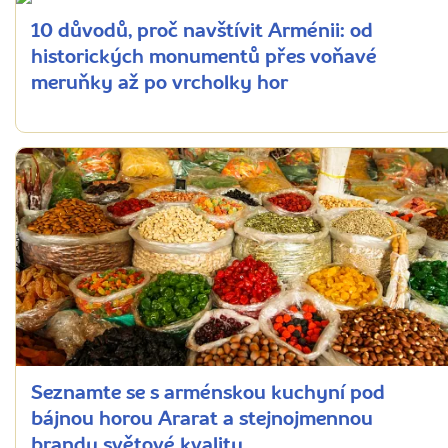
10 důvodů, proč navštívit Arménii: od
historických monumentů přes voňavé
meruňky až po vrcholky hor
Seznamte se s arménskou kuchyní pod
bájnou horou Ararat a stejnojmennou
brandy světové kvality