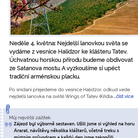
Neděle 4. května:
Nejdelší lanovkou světa se
vydáme z vesnice Halidzor ke klášteru Tatev.
Úchvatnou horskou přírodu budeme obdivovat
ze Satanova mostu. A vyzkoušíme si upéct
tradiční arménskou placku.
Po snídani přejedeme do vesnice Halidzor, odkud vede
nejdelší lanovka na světě Wings of Tatev (Křídla
…číst více
Můj největší zážitek:
Zájezd byl výborně sestaven. Užili jsme si výhled na horu
Ararat, návštěvy několika klášterů, včetně treku s
místním průvodcem a každý den jsme zakončili