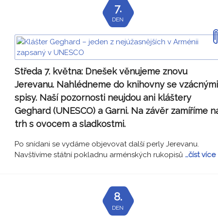
7.
DEN
Středa 7. května:
Dnešek věnujeme znovu
Jerevanu. Nahlédneme do knihovny se vzácnými
spisy. Naší pozornosti neujdou ani kláštery
Geghard (UNESCO) a Garni. Na závěr zamíříme n
trh s ovocem a sladkostmi.
Po snídani se vydáme objevovat další perly Jerevanu.
Navštívíme státní pokladnu arménských rukopisů
…číst více
8.
DEN