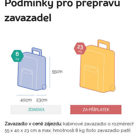
Podmínky pro přepravu
zavazadel
23
kg
8
kg
55
cm
40
cm
23
cm
Zavazadlo v ceně zájezdu:
kabinové zavazadlo o rozměrec
55 x 40 x 23 cm a max. hmotnosti 8 kg (toto zavazadlo patří