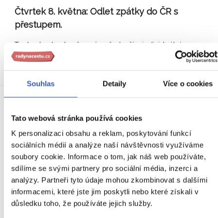
Čtvrtek 8. května:
Odlet zpátky do ČR s
přestupem.
Tento den bude věnován především individuálnímu
programu a případnému nákupu suvenýrů. Podle letového
…číst více
Souhlas
Detaily
Více o cookies
Co už máte v ceně?
Tato webová stránka používá cookies
K personalizaci obsahu a reklam, poskytování funkcí
sociálních médií a analýze naší návštěvnosti využíváme
letenka Praha – Jerevan – Praha (s přestupem) se všemi
soubory cookie. Informace o tom, jak náš web používáte,
poplatky
sdílíme se svými partnery pro sociální média, inzerci a
kabinové zavazadlo dle letecké společnosti
analýzy. Partneři tyto údaje mohou zkombinovat s dalšími
transfer letiště – hotel – letiště
informacemi, které jste jim poskytli nebo které získali v
důsledku toho, že používáte jejich služby.
doprava dle programu