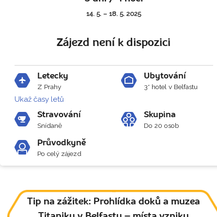
14. 5. – 18. 5. 2025
Zájezd není k dispozici
Letecky
Ubytování
Z Prahy
3* hotel v Belfastu
Ukaž časy letů
Stravování
Skupina
Snídaně
Do 20 osob
Průvodkyně
Po celý zájezd
Tip na zážitek: Prohlídka doků a muzea
Titaniku v Belfastu – místa vzniku