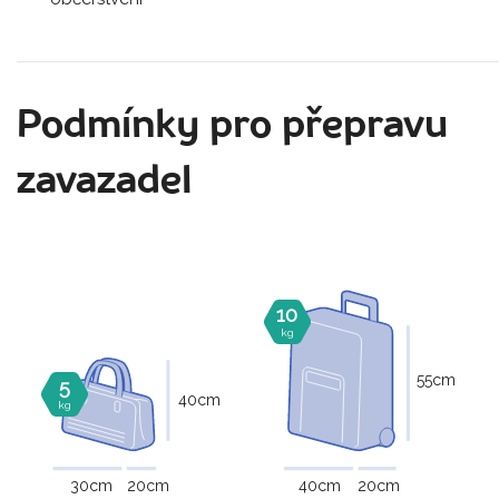
Podmínky pro přepravu
zavazadel
10
kg
55
cm
5
40
cm
kg
30
cm
20
cm
40
cm
20
cm