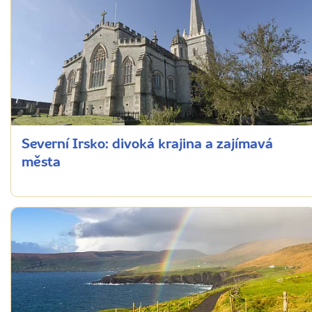
Severní Irsko: divoká krajina a zajímavá
města