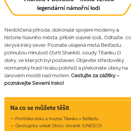
legendární námořní lodi
Nedotčená příroda, dokonalé spojení moderny a
historie hlavního města, příběh slavné lodi… Odhalte, c
skrývá irský sever. Poznáte utajená místa Belfastu,
pohnutou minulost čtvrti Shankill, osudy Titaniku či
doky, ve kterých byl postaven. Objevíte středověký
normanský hrad i krásu pobřeží a překonáte útesy na
lanovém mostě nad mořem.
Cestujte za zážitky –
poznávejte Severní Irsko!
Na co se můžete těšit
Prohlídka doků a muzea Titaniku v Belfastu
Geologický unikát Obrův chodník (UNESCO)