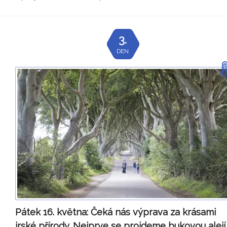
3.
DEN
Pátek 16. května:
Čeká nás výprava za krásami
irské přírody. Nejprve se projdeme bukovou alejí