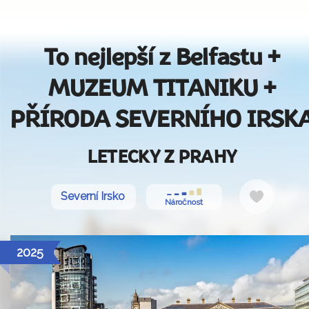
To nejlepší z Belfastu +
MUZEUM TITANIKU +
PŘÍRODA SEVERNÍHO IRSK
LETECKY Z PRAHY
Do
Severní Irsko
Náročnost
oblíbený
2025