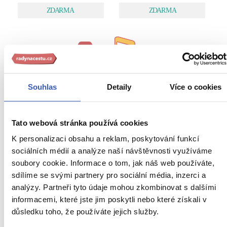
20
kg
Souhlas
Detaily
Více o cookies
Tato webová stránka používá cookies
K personalizaci obsahu a reklam, poskytování funkcí
sociálních médií a analýze naší návštěvnosti využíváme
soubory cookie. Informace o tom, jak náš web používáte,
sdílíme se svými partnery pro sociální média, inzerci a
Zavazadlo v ceně zájezdu:
dvě kabinová zavazadla
analýzy. Partneři tyto údaje mohou zkombinovat s dalšími
kabinové zavazadlo o rozměrech 55 x 40 x 20 cm a max.
informacemi, které jste jim poskytli nebo které získali v
hmotnosti 10 kg
důsledku toho, že používáte jejich služby.
malé kabinové zavazadlo (kabelka, laptop) o rozměrec