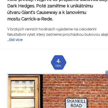
Dark Hedges. Poté zamíříme k unikátnímu
útvaru Giant's Causeway a k lanovému
mostu Carrick-a-Rede.
V brzkých ranních hodinách vyjedeme na celodenní
fakultativní výlet, který začneme procházkou bukovou alejí
…číst více
4.
DEN