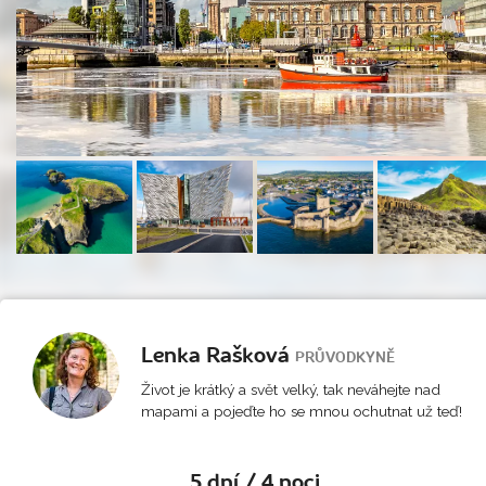
Lenka Rašková
PRŮVODKYNĚ
Život je krátký a svět velký, tak neváhejte nad
mapami a pojeďte ho se mnou ochutnat už teď!
5 dní / 4 noci