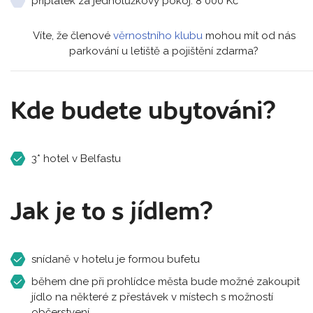
příplatek za jednolůžkový pokoj: 8 000 Kč
Víte, že členové
věrnostního klubu
mohou mít od nás
parkování u letiště a pojištění zdarma?
Kde budete ubytováni?
3* hotel v Belfastu
Jak je to s jídlem?
snídaně v hotelu je formou bufetu
během dne při prohlídce města bude možné zakoupit
jídlo na některé z přestávek v místech s možností
občerstvení