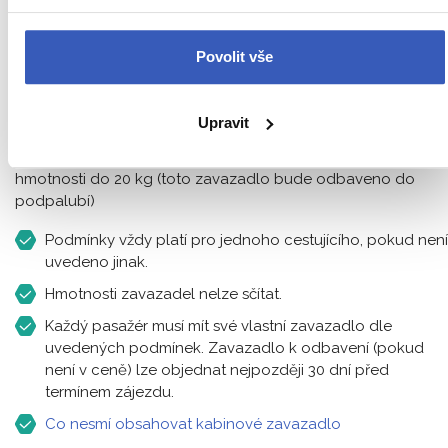
40 x 30 x 20 cm
tato zavazadla patří na palubu letadla, rozměry jsou
Povolit vše
včetně držadla, postranní kapsy a koleček
Co nesmí obsahovat kabinové zavazadlo
Upravit
Zavazadlo za příplatek 3 200 Kč:
odbavované zavazadlo o
hmotnosti do 20 kg (toto zavazadlo bude odbaveno do
podpalubí)
Podmínky vždy platí pro jednoho cestujícího, pokud není
uvedeno jinak.
Hmotnosti zavazadel nelze sčítat.
Každý pasažér musí mít své vlastní zavazadlo dle
uvedených podmínek. Zavazadlo k odbavení (pokud
není v ceně) lze objednat nejpozději 30 dní před
termínem zájezdu.
Co nesmí obsahovat kabinové zavazadlo