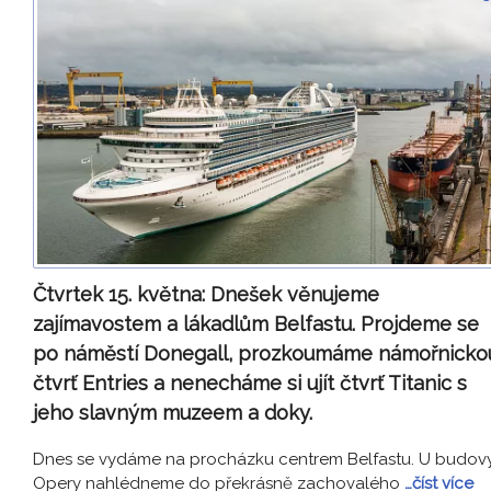
Čtvrtek 15. května:
Dnešek věnujeme
zajímavostem a lákadlům Belfastu. Projdeme se
po náměstí Donegall, prozkoumáme námořnicko
čtvrť Entries a nenecháme si ujít čtvrť Titanic s
jeho slavným muzeem a doky.
Dnes se vydáme na procházku centrem Belfastu. U budov
Opery nahlédneme do překrásně zachovalého
…číst více