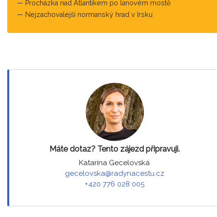
Procházka nad Atlantikem po lanovém mostě
Nejzachovalejší normanský hrad v Irsku
Máte dotaz? Tento zájezd připravuji.
Katarína Gecelovská
gecelovska@radynacestu.cz
+420 776 028 005