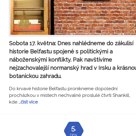
Sobota 17. května:
Dnes nahlédneme do zákulisí
historie Belfastu spojené s politickými a
náboženskými konflikty. Pak navštívíme
nejzachovalejší normanský hrad v Irsku a krásno
botanickou zahradu.
Do krvavé historie Belfastu pronikneme dopolední
procházkou v místech nechvalně proslulé čtvrti Shankill,
kde
…číst více
5.
DEN