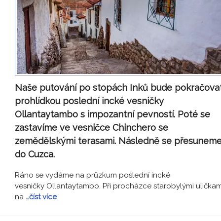
Naše putování po stopách Inků bude pokračova
prohlídkou poslední incké vesničky
Ollantaytambo s impozantní pevností. Poté se
zastavíme ve vesničce Chinchero se
zemědělskými terasami. Následně se přesunem
do Cuzca.
Ráno se vydáme na průzkum poslední incké
vesničky Ollantaytambo. Při procházce starobylými uličkam
na
…číst více