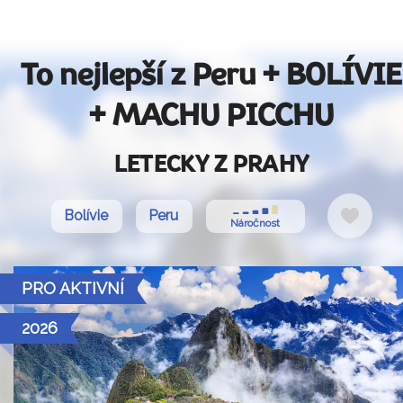
To nejlepší z Peru + BOLÍVIE
+ MACHU PICCHU
LETECKY Z PRAHY
Do
Bolívie
Peru
Náročnost
oblíbe
PRO AKTIVNÍ
2026