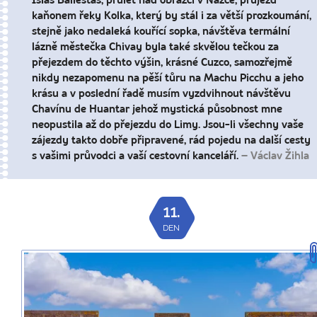
Islas Ballestas, průlet nad obrazci v Nazce, průjezd
kaňonem řeky Kolka, který by stál i za větší prozkoumání,
stejně jako nedaleká kouřící sopka, návštěva termální
lázně městečka Chivay byla také skvělou tečkou za
přejezdem do těchto výšin, krásné Cuzco, samozřejmě
nikdy nezapomenu na pěší tůru na Machu Picchu a jeho
krásu a v poslední řadě musím vyzdvihnout návštěvu
Chavínu de Huantar jehož mystická působnost mne
neopustila až do přejezdu do Limy. Jsou-li všechny vaše
zájezdy takto dobře připravené, rád pojedu na další cesty
s vašimi průvodci a vaší cestovní kanceláří.
– Václav Žihla
11.
DEN