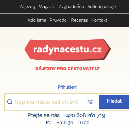
Zájezdy
Magazín
Zvýhodněno
Sdílení pokoje
Kdo jsme
Průvodci
Recenze
Kontakt
ZÁJEZDY PRO CESTOVATELE
Přihlášení
Hledat
Ptejte se nás
+420 608 261 719
Po – Pá: 8:30 – 16:00