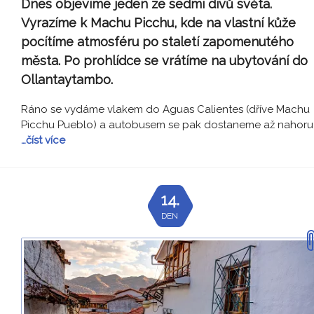
Dnes objevíme jeden ze sedmi divů světa.
Vyrazíme k Machu Picchu, kde na vlastní kůže
pocítíme atmosféru po staletí zapomenutého
města. Po prohlídce se vrátíme na ubytování do
Ollantaytambo.
Ráno se vydáme vlakem do Aguas Calientes (dříve Machu
Picchu Pueblo) a autobusem se pak dostaneme až nahoru
…číst více
14.
DEN