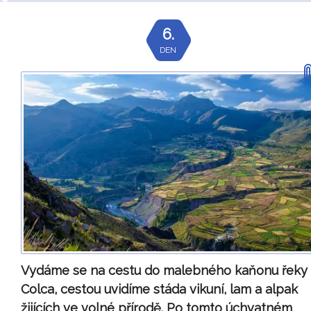
6.
DEN
Vydáme se na cestu do malebného kaňonu řeky
Colca, cestou uvidíme stáda vikuní, lam a alpak
žijících ve volné přírodě. Po tomto úchvatném