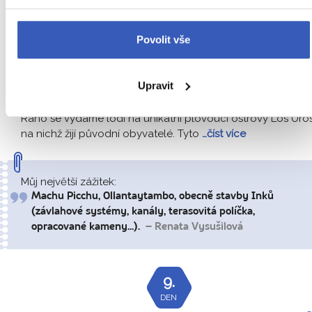
Dnes nahlédneme do života původních obyvatel
Povolit vše
žijících na plovoucích rákosových ostrovech Los
Uros, kde žijí pomci nestarších obyvatel Ameriky.
Upravit
Poté vyrazíme na cestu do Copacabany v Bolívii.
Ráno se vydáme lodí na unikátní plovoucí ostrovy Los Uros
na nichž žijí původní obyvatelé. Tyto
…číst více
Můj největší zážitek:
Machu Picchu, Ollantaytambo, obecně stavby Inků
(závlahové systémy, kanály, terasovitá políčka,
opracované kameny...).
– Renata Vysušilová
9.
DEN