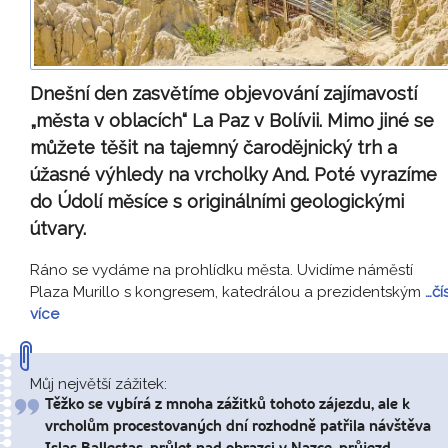
Dnešní den zasvětíme objevování zajímavostí
„města v oblacích“ La Paz v Bolívii. Mimo jiné se
můžete těšit na tajemný čarodějnický trh a
úžasné výhledy na vrcholky And. Poté vyrazíme
do Údolí měsíce s originálními geologickými
útvary.
Ráno se vydáme na prohlídku města. Uvidíme náměstí
Plaza Murillo s kongresem, katedrálou a prezidentským
…čí
více
Můj největší zážitek:
Těžko se vybírá z mnoha zážitků tohoto zájezdu, ale k
vrcholům procestovaných dní rozhodně patřila návštěva