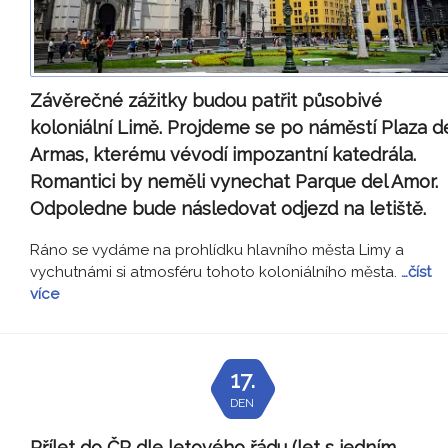
Závěrečné zážitky budou patřit působivé
koloniální Limě. Projdeme se po náměstí Plaza d
Armas, kterému vévodí impozantní katedrála.
Romantici by neměli vynechat Parque del Amor.
Odpoledne bude následovat odjezd na letiště.
Ráno se vydáme na prohlídku hlavního města Limy a
vychutnámi si atmosféru tohoto koloniálního města.
…číst
více
17.
DEN
Přílet do ČR dle letového řádu (let s jedním