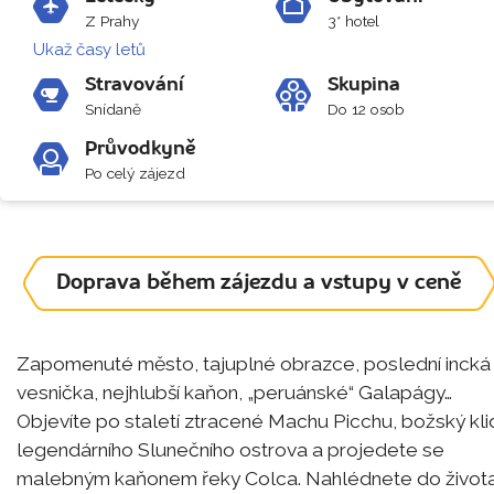
Z Prahy
3* hotel
Ukaž časy letů
Stravování
Skupina
Snídaně
Do 12 osob
Průvodkyně
Po celý zájezd
Doprava během zájezdu a vstupy v ceně
Zapomenuté město, tajuplné obrazce, poslední incká
vesnička, nejhlubší kaňon, „peruánské“ Galapágy…
Objevíte po staletí ztracené Machu Picchu, božský kli
legendárního Slunečního ostrova a projedete se
malebným kaňonem řeky Colca. Nahlédnete do život