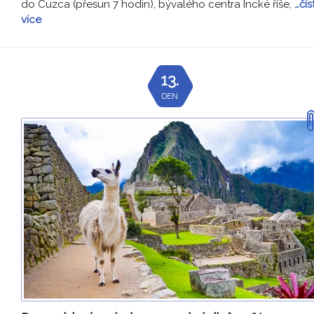
do Cuzca (přesun 7 hodin), bývalého centra Incké říše,
…čís
více
13.
DEN