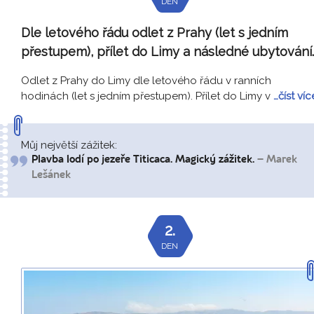
DEN
Dle letového řádu odlet z Prahy (let s jedním
přestupem), přílet do Limy a následné ubytování.
Odlet z Prahy do Limy dle letového řádu v ranních
hodinách (let s jedním přestupem). Přílet do Limy v
…číst víc
Můj největší zážitek:
Plavba lodí po jezeře Titicaca. Magický zážitek.
– Marek
Lešánek
2.
DEN