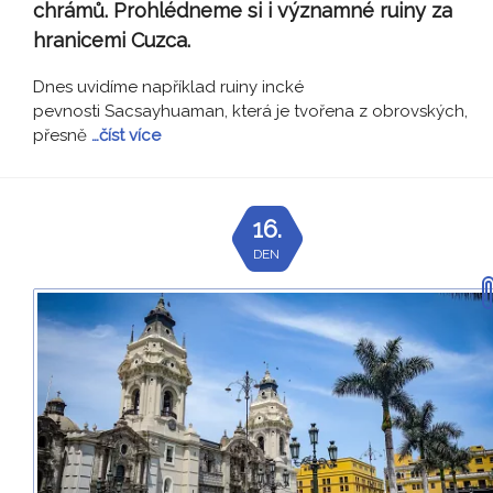
chrámů. Prohlédneme si i významné ruiny za
hranicemi Cuzca.
Dnes uvidíme například ruiny incké
pevnosti Sacsayhuaman, která je tvořena z obrovských,
přesně
…číst více
16.
DEN