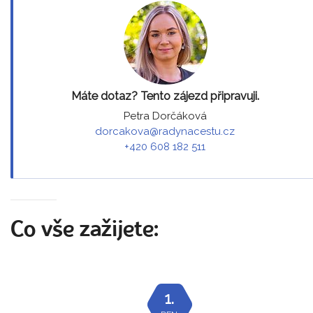
Máte dotaz? Tento zájezd připravuji.
Petra Dorčáková
dorcakova@radynacestu.cz
+420 608 182 511
Co vše zažijete:
1.