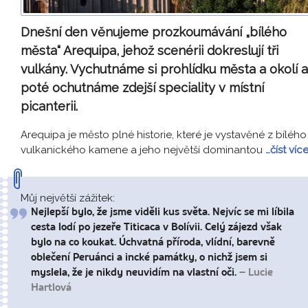
Dnešní den věnujeme prozkoumávání „bílého
města“ Arequipa, jehož scenérii dokreslují tři
vulkány. Vychutnáme si prohlídku města a okolí a
poté ochutnáme zdejší speciality v místní
picanterii.
Arequipa je město plné historie, které je vystavěné z bílého
vulkanického kamene a jeho největší dominantou
…číst víc
Můj největší zážitek:
Nejlepší bylo, že jsme viděli kus světa. Nejvíc se mi líbila
cesta lodí po jezeře Titicaca v Bolívii. Celý zájezd však
bylo na co koukat. Úchvatná příroda, vlídní, barevně
oblečení Peruánci a incké památky, o nichž jsem si
myslela, že je nikdy neuvidím na vlastní oči.
– Lucie
Hartlová