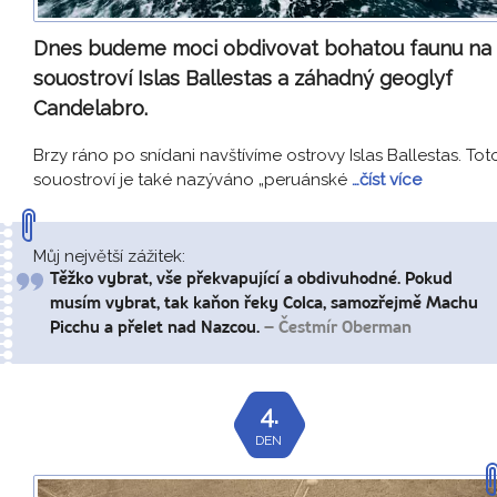
Dnes budeme moci obdivovat bohatou faunu na
souostroví Islas Ballestas a záhadný geoglyf
Candelabro.
Brzy ráno po snídani navštívíme ostrovy Islas Ballestas. Tot
souostroví je také nazýváno „peruánské
…číst více
Můj největší zážitek:
Těžko vybrat, vše překvapující a obdivuhodné. Pokud
musím vybrat, tak kaňon řeky Colca, samozřejmě Machu
Picchu a přelet nad Nazcou.
– Čestmír Oberman
4.
DEN