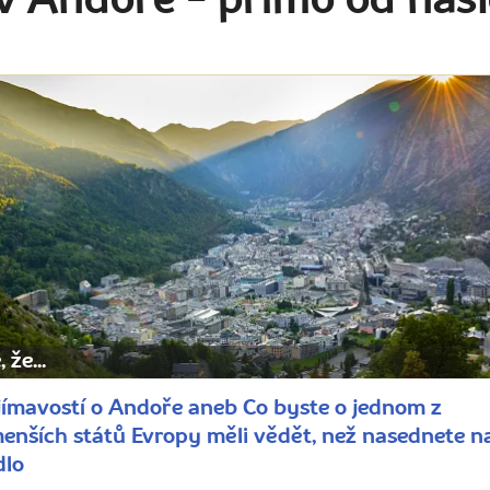
 v Andoře
- přímo od naš
 že...
jímavostí o Andoře aneb Co byste o jednom z
enších států Evropy měli vědět, než nasednete n
dlo