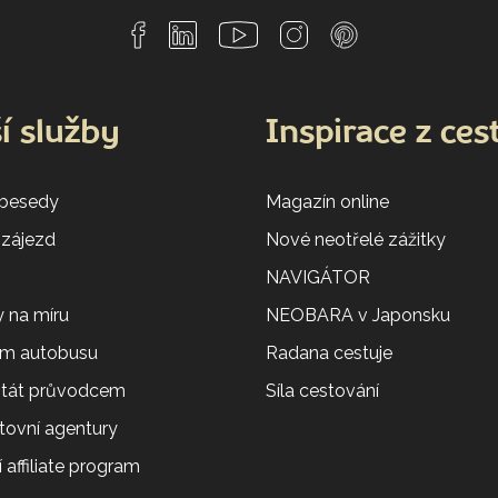
í služby
Inspirace z ces
 besedy
Magazín online
 zájezd
Nové neotřelé zážitky
NAVIGÁTOR
 na míru
NEOBARA v Japonsku
em autobusu
Radana cestuje
 stát průvodcem
Síla cestování
tovní agentury
 affiliate program