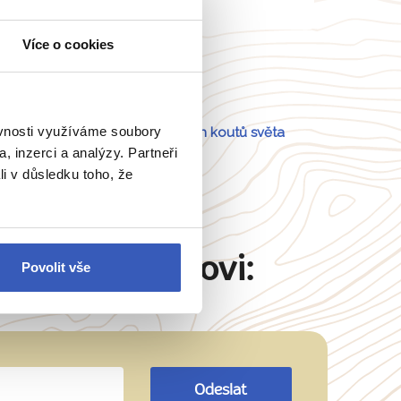
Více o cookies
Portugalsko
ěvnosti využíváme soubory
a
54 dalších koutů světa
, inzerci a analýzy. Partneři
li v důsledku toho, že
Martinu Šimkovi:
Povolit vše
Odeslat