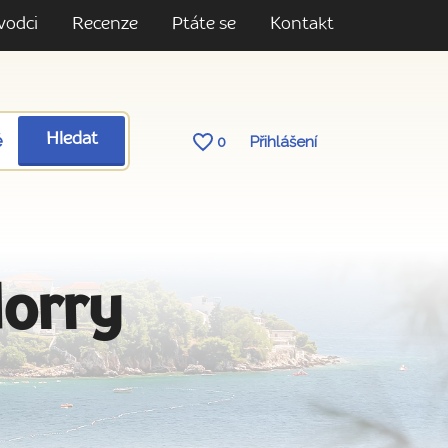
vodci
Recenze
Ptáte se
Kontakt
ě
Hledat
0
Přihlášení
dorry