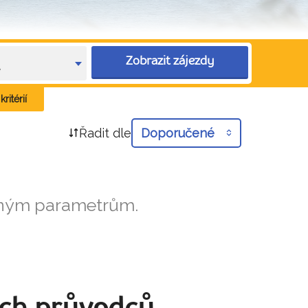
Zobrazit zájezdy
e
ritérií
Řadit dle
Doporučené
aným parametrům.