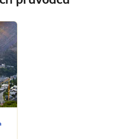
ich průvodců
a