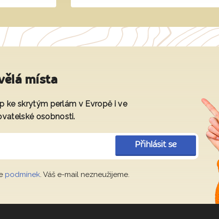
vělá místa
tup ke skrytým perlám v Evropě i ve
ovatelské osobnosti.
Přihlásit se
le
podmínek
. Váš e-mail nezneužijeme.