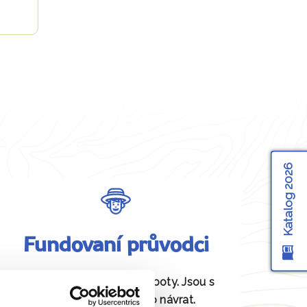
Katalog 2026
Fundovaní průvodci
Daná místa znají jako své boty. Jsou s
vámi od odjezdu až po návrat.