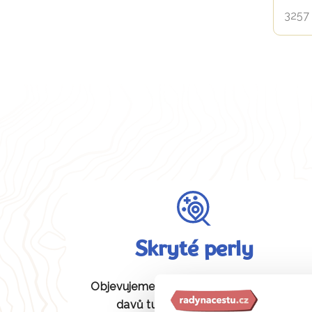
3257 
Skryté perly
Objevujeme pro vás unikátní místa bez
davů turistů, která jiní neznají.