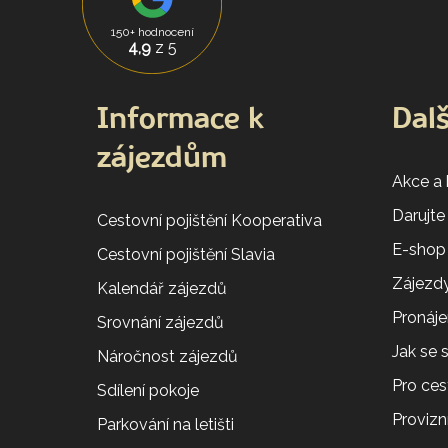
150+ hodnocení
4,9
z 5
Informace k
Dalš
zájezdům
Akce a
Darujte
Cestovní pojištění Kooperativa
E-shop
Cestovní pojištění Slavia
Zájezdy
Kalendář zájezdů
Pronáj
Srovnání zájezdů
Jak se
Náročnost zájezdů
Pro ces
Sdílení pokoje
Provizní
Parkování na letišti