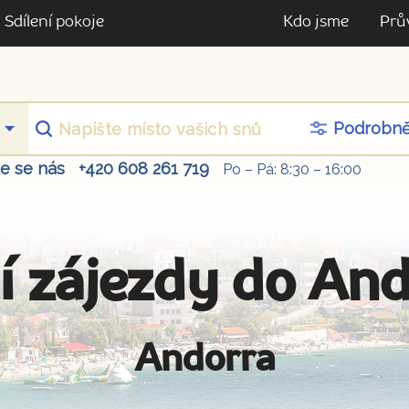
Sdílení pokoje
Kdo jsme
Prů
Podrobn
te se nás
+420 608 261 719
Po – Pá: 8:30 – 16:00
í zájezdy do An
Andorra