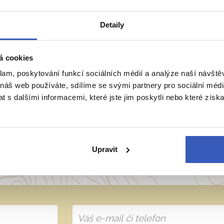
Detaily
á cookies
ie
Belgie
Francie
Irsko
Itálie
klam, poskytování funkcí sociálních médií a analýze naší návšt
 náš web používáte, sdílíme se svými partnery pro sociální média
 s dalšími informacemi, které jste jim poskytli nebo které získa
přímo majitele? Napište 
Upravit