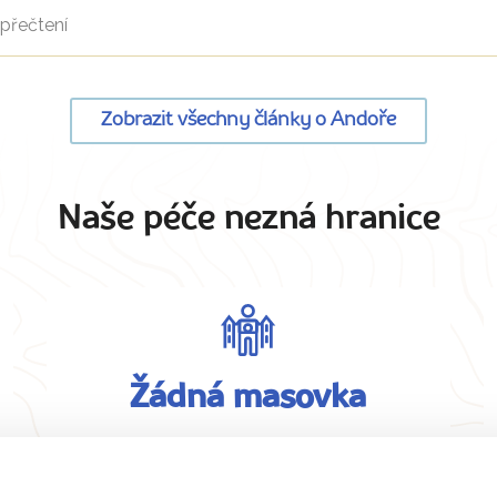
přečtení
Zobrazit všechny články o Andoře
Naše péče nezná hranice
Žádná masovka
Na zájezd bereme maximálně 15 osob
pro dobrou atmosféru.