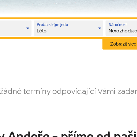
Proč a s kým jedu
Náročnost
Léto
Nerozhoduj
Zobrazit více k
 žádné termíny odpovídající Vámi zad