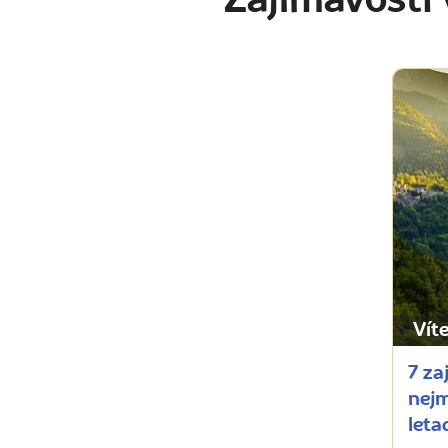
Zajímavosti
Víte,
7 za
nejm
leta