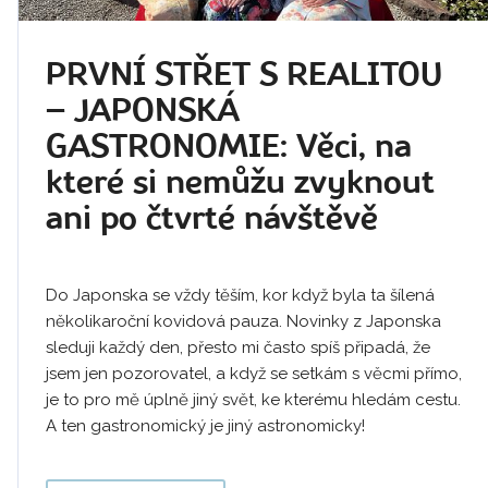
PRVNÍ STŘET S REALITOU
– JAPONSKÁ
GASTRONOMIE: Věci, na
které si nemůžu zvyknout
ani po čtvrté návštěvě
Do Japonska se vždy těším, kor když byla ta šílená
několikaroční kovidová pauza. Novinky z Japonska
sleduji každý den, přesto mi často spíš připadá, že
jsem jen pozorovatel, a když se setkám s věcmi přímo,
je to pro mě úplně jiný svět, ke kterému hledám cestu.
A ten gastronomický je jiný astronomicky!