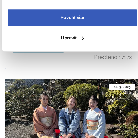
japonské – ume. Špičaté robustní větvičky, které se
skrze mrazivý studený vánek prodraly k prvním
paprskům slunce. Jsou obaleny květy různých odstínů
Povolit vše
růžové, které obdivovaly už generace před námi.
Upravit
Přečíst článek
Přečteno 1717x
14. 3. 2023