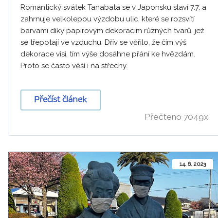
Romantický svátek Tanabata se v Japonsku slaví 7.7. a
zahrnuje velkolepou výzdobu ulic, které se rozsvítí
barvami díky papírovým dekoracím různých tvarů, jež
se třepotají ve vzduchu. Dřív se věřilo, že čím výš
dekorace visí, tím výše dosáhne přání ke hvězdám.
Proto se často věší i na střechy.
Přečíst článek
Přečteno 7049x
14. 6. 2023