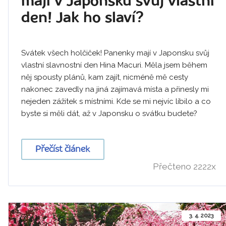
mají v Japonsku svůj vlastní
den! Jak ho slaví?
Svátek všech holčiček! Panenky mají v Japonsku svůj
vlastní slavnostní den Hina Macuri. Měla jsem během
něj spousty plánů, kam zajít, nicméně mě cesty
nakonec zavedly na jiná zajímavá místa a přinesly mi
nejeden zážitek s místními. Kde se mi nejvíc líbilo a co
byste si měli dát, až v Japonsku o svátku budete?
Přečíst článek
Přečteno 2222x
3. 4. 2023