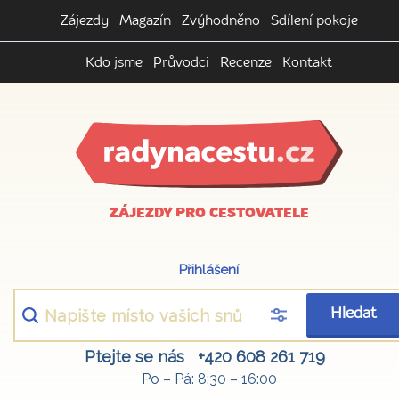
Zájezdy
Magazín
Zvýhodněno
Sdílení pokoje
Kdo jsme
Průvodci
Recenze
Kontakt
ZÁJEZDY PRO CESTOVATELE
Přihlášení
Hledat
Ptejte se nás
+420 608 261 719
Po – Pá: 8:30 – 16:00