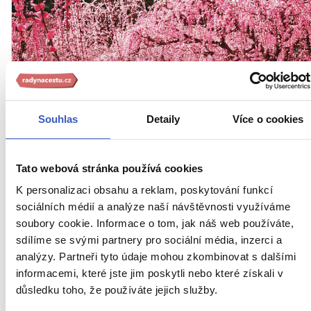
Souhlas
Detaily
Více o cookies
UME MACURI: Svátek
švestek v japonském městě
Tato webová stránka používá cookies
K personalizaci obsahu a reklam, poskytování funkcí
Sugita aneb Jak jsem
sociálních médií a analýze naší návštěvnosti využíváme
(ne)zapadla a viděla víc!
soubory cookie. Informace o tom, jak náš web používáte,
sdílíme se svými partnery pro sociální média, inzerci a
analýzy. Partneři tyto údaje mohou zkombinovat s dalšími
Vraťte se se mnou o necelé dva měsíce dozadu. Je
informacemi, které jste jim poskytli nebo které získali v
půlka února, je teplo, ale do jara daleko. Nicméně
důsledku toho, že používáte jejich služby.
pod slunečními paprsky začínají pučet švestky