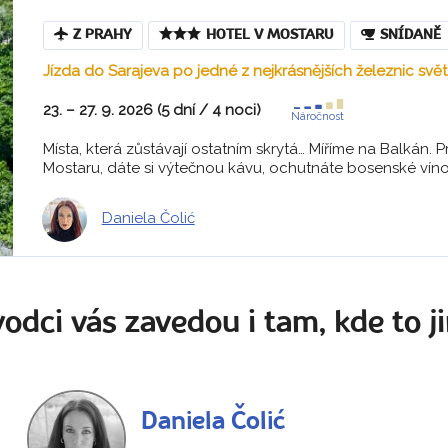
Z PRAHY
HOTEL V MOSTARU
SNÍDANĚ
Jízda do Sarajeva po jedné z nejkrásnějších železnic svě
23. – 27. 9. 2026 (5 dní / 4 noci)
Náročnost
Místa, která zůstávají ostatním skrytá… Míříme na Balkán. P
Mostaru, dáte si výtečnou kávu, ochutnáte bosenské víno
Daniela Čolić
odci vás zavedou i tam, kde to ji
Daniela Čolić