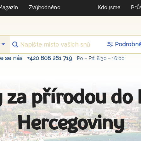
Magazín
Zvýhodněno
Kdo jsme
Prů
Podrobn
te se nás
+420 608 261 719
Po – Pá: 8:30 – 16:00
 za přírodou do
Hercegoviny