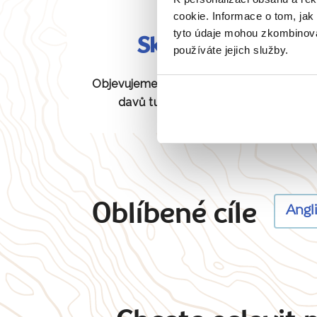
cookie. Informace o tom, jak
tyto údaje mohou zkombinovat
Skryté perly
používáte jejich služby.
Objevujeme pro vás unikátní místa bez
davů turistů, která jiní neznají.
Oblíbené cíle
Angl