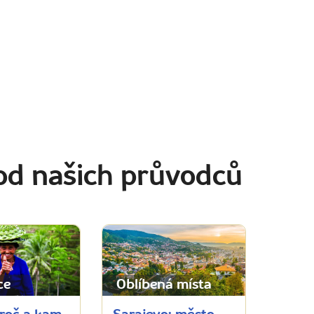
od našich průvodců
ce
Oblíbená místa