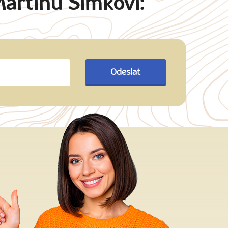
Martinu Šimkovi:
Odeslat