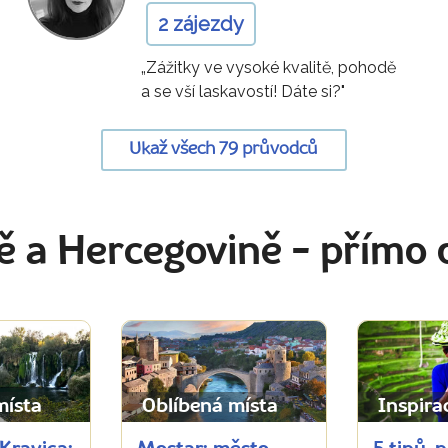
2 zájezdy
„Zážitky ve vysoké kvalitě, pohodě
a se vší laskavostí! Dáte si?"
Ukaž všech 79 průvodců
ě a Hercegovině
- přímo 
místa
Oblíbená místa
Inspira