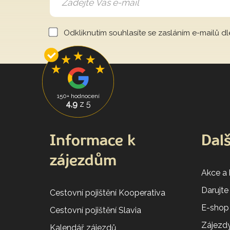
Odkliknutím souhlasíte se zasláním e-mailů d
150+ hodnocení
4,9
z 5
Informace k
Dalš
zájezdům
Akce a
Darujte
Cestovní pojištění Kooperativa
E-shop
Cestovní pojištění Slavia
Zájezdy
Kalendář zájezdů