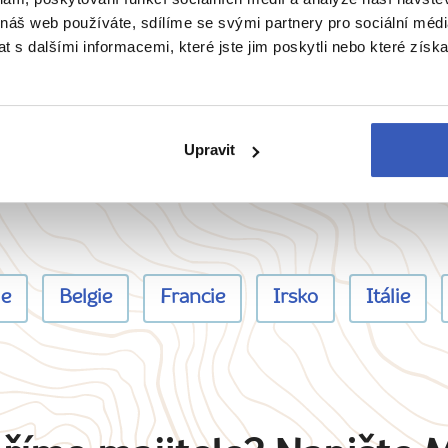
 náš web používáte, sdílíme se svými partnery pro sociální média
 s dalšími informacemi, které jste jim poskytli nebo které získa
Žádná masovka
Na zájezd bereme maximálně 15 osob
pro dobrou atmosféru.
Upravit
ie
Belgie
Francie
Irsko
Itálie