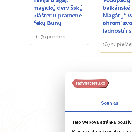
Tekija Blagaj:
Vodopády 
magický dervišský
balkánské 
klášter u pramene
Niagáry“ v
řeky Buny
ohromí sv
ladností i s
11479 přečtení
18727 přečte
Souhlas
Tato webová stránka použív
K personalizaci obsahu a re