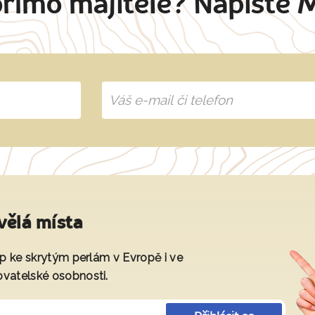
přímo majitele? Napište 
vělá místa
tup ke skrytým perlám v Evropě i ve
ovatelské osobnosti.