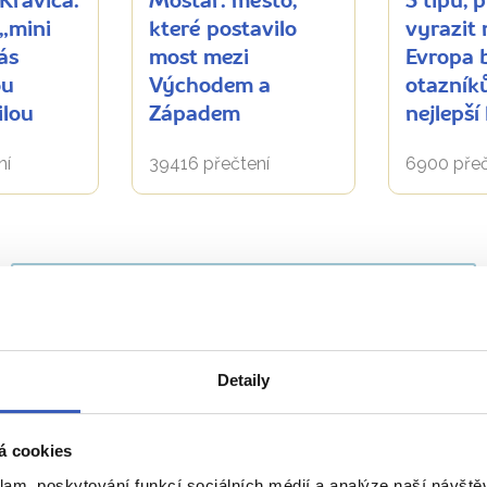
Kravica:
Mostar: město,
5 tipů, 
„mini
které postavilo
vyrazit
ás
most mezi
Evropa 
ou
Východem a
otazníků
ilou
Západem
nejlepší
ní
39416 přečtení
6900 přeč
Zobrazit všechny články o Bosně a Hercegovině
Naše péče nezná hranice
Detaily
á cookies
klam, poskytování funkcí sociálních médií a analýze naší návšt