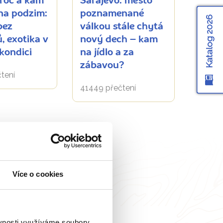
proč a kam
Sarajevo: město
 na podzim:
poznamenané
Katalog 2026
bez
válkou stále chytá
, exotika v
nový dech – kam
 kondici
na jídlo a za
zábavou?
tení
41449 přečtení
Více o cookies
ěvnosti využíváme soubory