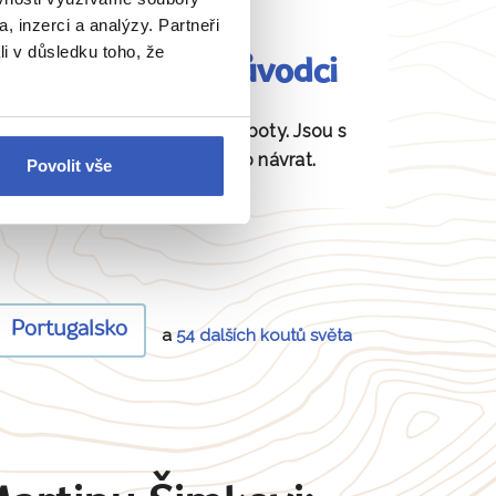
, inzerci a analýzy. Partneři
li v důsledku toho, že
Fundovaní průvodci
Daná místa znají jako své boty. Jsou s
vámi od odjezdu až po návrat.
Povolit vše
Portugalsko
a
54 dalších koutů světa