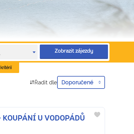
Zobrazit zájezdy
e
ritérií
Řadit dle
Doporučené
 + KOUPÁNÍ U VODOPÁDŮ
Do
oblíbených