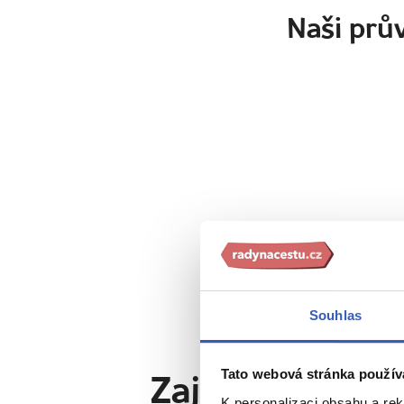
Naši prův
Souhlas
Tato webová stránka použív
Zajímavosti v 
K personalizaci obsahu a re