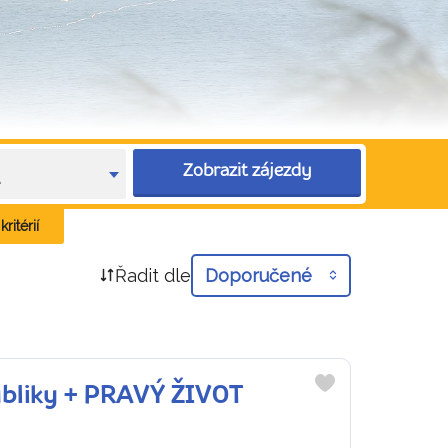
Zobrazit zájezdy
e
ritérií
Řadit dle
Doporučené
ubliky + PRAVÝ ŽIVOT
Do
oblíbených