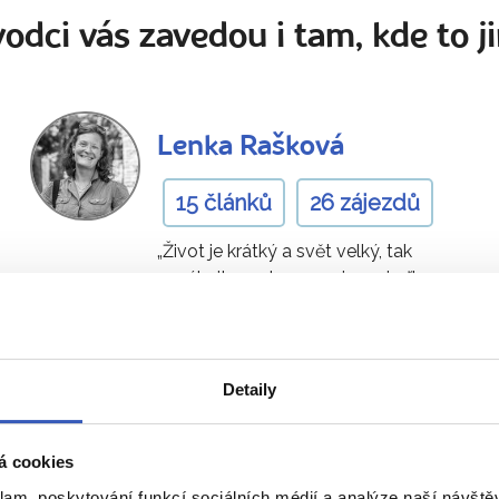
odci vás zavedou i tam, kde to ji
Lenka Rašková
15 článků
26 zájezdů
„Život je krátký a svět velký, tak
neváhejte nad mapami a pojeďte
ho se mnou ochutnat už teď!"
Ukaž všech 78 průvodců
Detaily
á cookies
Dominikánské republice
- 
klam, poskytování funkcí sociálních médií a analýze naší návšt