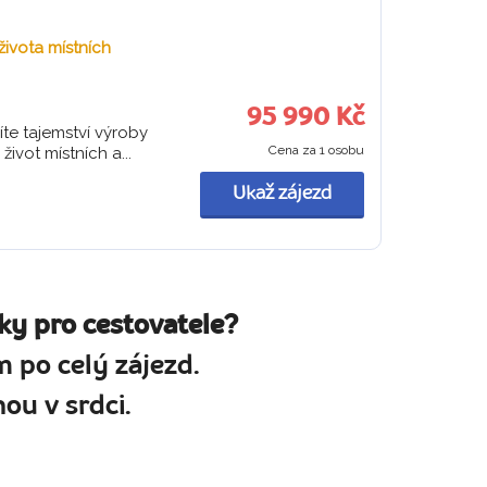
života místních
95 990 Kč
íte tajemství výroby
Cena za 1 osobu
ivot místních a...
Ukaž zájezd
ky pro cestovatele?
 po celý zájezd.
ou v srdci.