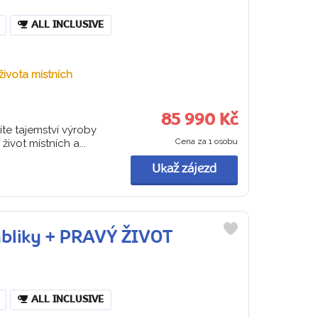
ALL INCLUSIVE
života místních
85 990 Kč
íte tajemství výroby
Cena za 1 osobu
ivot místních a...
Ukaž zájezd
ubliky + PRAVÝ ŽIVOT
Do
oblíbených
ALL INCLUSIVE