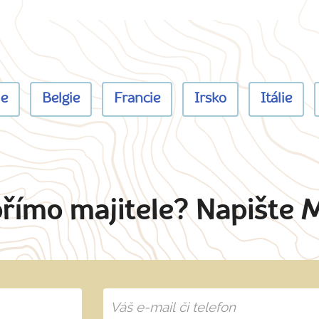
ie
Belgie
Francie
Irsko
Itálie
přímo majitele? Napište 