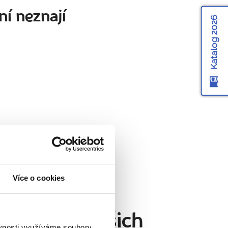
ní neznají
Katalog 2026
Více o cookies
přímo od našich
ěvnosti využíváme soubory