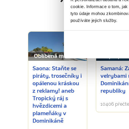
cookie. Informace o tom, jak
tyto údaje mohou zkombinovat
používáte jejich služby.
Oblíbená místa
Nepropás
Saona: Staňte se
Samaná: Z
piráty, trosečníky i
velrybami 
opálenou kráskou
Dominikán
z reklamy! aneb
republiky
Tropický ráj s
10406 přečte
hvězdicemi a
plameňáky v
Dominikáně