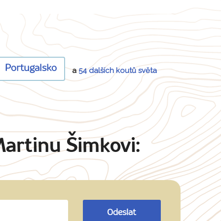
Portugalsko
a
54 dalších koutů světa
Martinu Šimkovi:
Odeslat