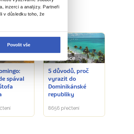
, inzerci a analýzy. Partneři
li v důsledku toho, že
Povolit vše
á místa
Inspirace
omingo:
5 důvodů, proč
de spával
vyrazit do
štofa
Dominikánské
a
republiky
čtení
8656 přečtení