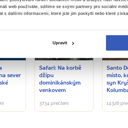
 náš web používáte, sdílíme se svými partnery pro sociální média
průvodců
 s dalšími informacemi, které jste jim poskytli nebo které získa
Upravit
něte
Nepropásněte
Oblíben
a
Safari: Na korbě
Santo D
na sever
džípu
místo, k
ské
dominikánským
syn Kry
venkovem
Kolumb
ní
3734 přečtení
14326 pře