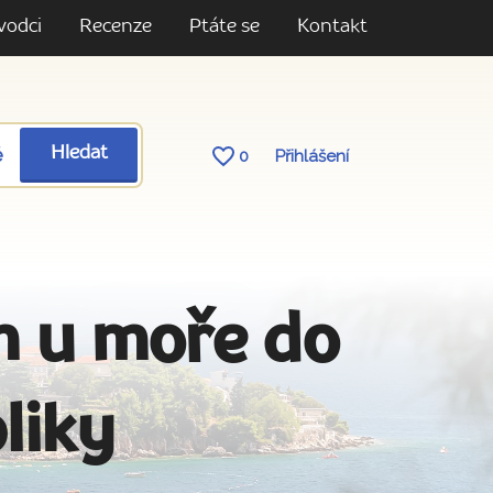
vodci
Recenze
Ptáte se
Kontakt
ě
Hledat
0
Přihlášení
m u moře do
liky