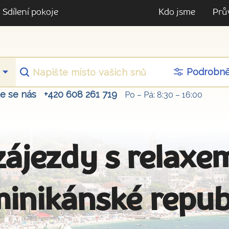
Sdílení pokoje
Kdo jsme
Prů
Podrobn
te se nás
+420 608 261 719
Po – Pá: 8:30 – 16:00
zájezdy s relaxe
inikánské repub