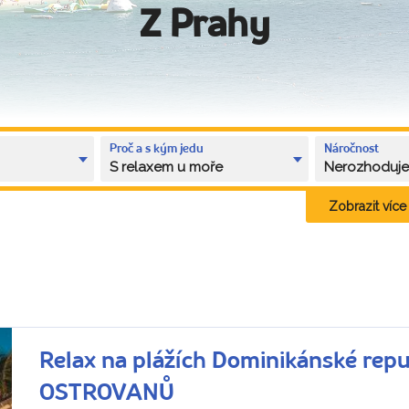
Z Prahy
Proč a s kým jedu
Náročnost
S relaxem u moře
Nerozhoduj
Zobrazit více k
Relax na plážích Dominikánské rep
OSTROVANŮ