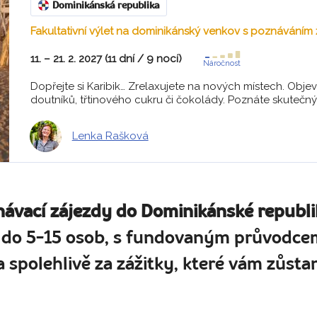
Dominikánská republika
Fakultativní výlet na dominikánský venkov s poznáváním 
11. – 21. 2. 2027 (11 dní / 9 nocí)
Náročnost
Dopřejte si Karibik… Zrelaxujete na nových místech. Objev
doutníků, třtinového cukru či čokolády. Poznáte skutečný ž
Lenka Rašková
návací zájezdy do Dominikánské republi
 do 5-15 osob, s fundovaným průvodcem
 spolehlivě za zážitky, které vám zůstan