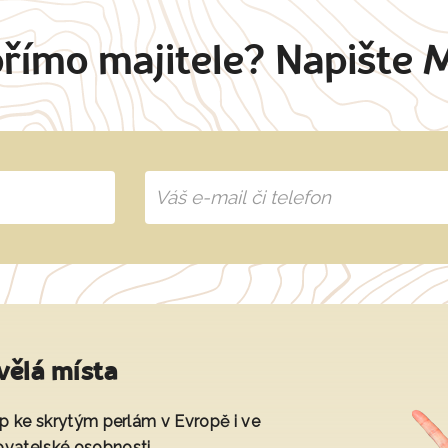
přímo majitele? Napište 
vělá místa
tup ke skrytým perlám v Evropě i ve
ovatelské osobnosti.