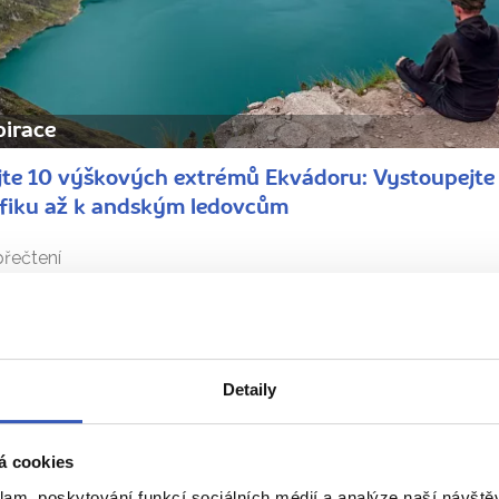
pirace
jte 10 výškových extrémů Ekvádoru: Vystoupejte
fiku až k andským ledovcům
řečtení
Zobrazit všechny články o Ekvádoru
Detaily
Naše péče nezná hranice
á cookies
klam, poskytování funkcí sociálních médií a analýze naší návšt