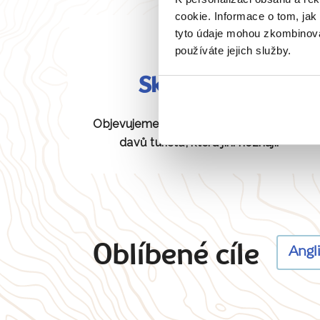
cookie. Informace o tom, jak
tyto údaje mohou zkombinovat
používáte jejich služby.
Skryté perly
Objevujeme pro vás unikátní místa bez
davů turistů, která jiní neznají.
Oblíbené cíle
Angl