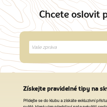
Chcete oslovit 
Získejte pravidelné tipy na sk
Přidejte se do klubu a získáte exkluzivní přís
světě, které vám představí naše největší cest