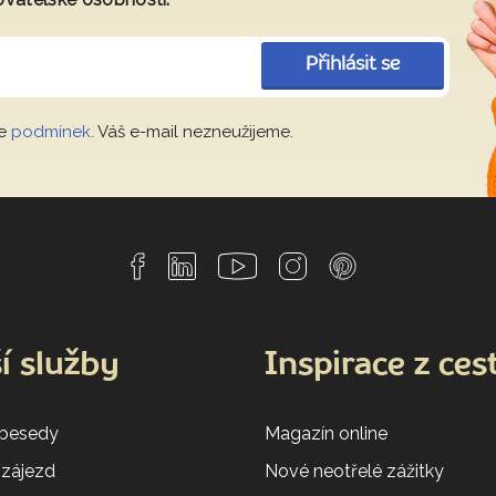
Přihlásit se
le
podmínek
. Váš e-mail nezneužijeme.
í služby
Inspirace z ces
 besedy
Magazín online
 zájezd
Nové neotřelé zážitky