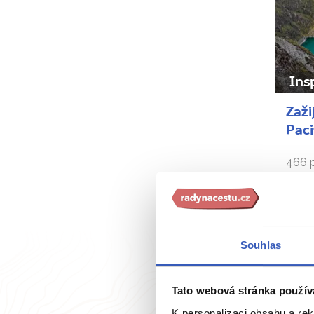
Ins
Zaži
Paci
466 p
Souhlas
Tato webová stránka použív
K personalizaci obsahu a re