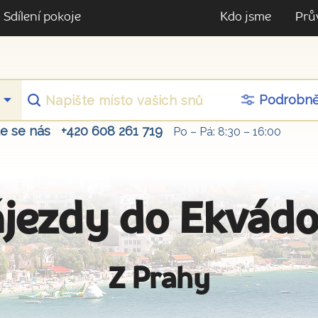
Sdílení pokoje
Kdo jsme
Prů
Podrobn
te se nás
+420 608 261 719
Po – Pá: 8:30 – 16:00
jezdy do Ekvád
Z Prahy