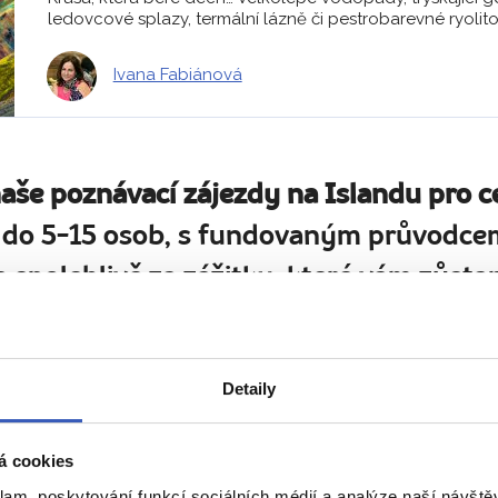
ledovcové splazy, termální lázně či pestrobarevné ryolito
Ivana Fabiánová
naše poznávací zájezdy na Islandu pro c
 do 5-15 osob, s fundovaným průvodcem
 spolehlivě za zážitky, které vám zůstan
Detaily
To nejlepší z Islandu + OSTROVY
LEDOVCOVÁ LAGUNA
á cookies
klam, poskytování funkcí sociálních médií a analýze naší návšt