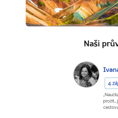
Naši prův
Ivan
4 z
„Naučil
prožít… 
cestova