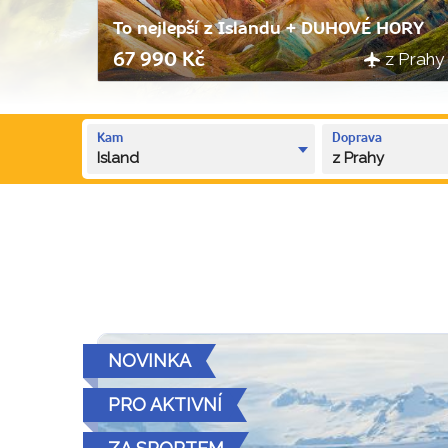
To nejlepší z Islandu + DUHOVÉ HORY
z Prahy
67 990 Kč
Kam
Doprava
Island
z Prahy
NOVINKA
PRO AKTIVNÍ