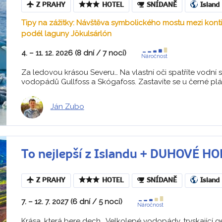
Z PRAHY
HOTEL
SNÍDANĚ
Island
Tipy na zážitky: Návštěva symbolického mostu mezi kont
podél laguny Jökulsárlón
4. – 11. 12. 2026 (8 dní / 7 nocí)
Náročnost
Za ledovou krásou Severu… Na vlastní oči spatříte vodní síl
vodopádů Gullfoss a Skógafoss. Zastavíte se u černé pláže
Ján Zubo
To nejlepší z Islandu + DUHOVÉ H
Z PRAHY
HOTEL
SNÍDANĚ
Island
7. – 12. 7. 2027 (6 dní / 5 nocí)
Náročnost
Krása, která bere dech… Velkolepé vodopády, tryskající ge