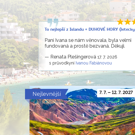
To nejlepší z Islandu + DUHOVÉ HORY (letecky
Paní Ivana se nám věnovala, byla velmi
fundovaná a prostě bezvaná. Děkuji.
—
Renata Plešingerová
17. 7. 2026
s průvodkyní
Ivanou Fabiánovou
Nejlevnější
7. 7. – 12. 7. 2027