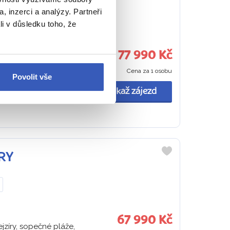
, inzerci a analýzy. Partneři
ájezdu
li v důsledku toho, že
77 990 Kč
oznáte sílu gejzíru
Cena za 1 osobu
budete ledovcovou
Povolit vše
Ukaž zájezd
ORY
Do
oblíbených
67 990 Kč
jzíry, sopečné pláže,