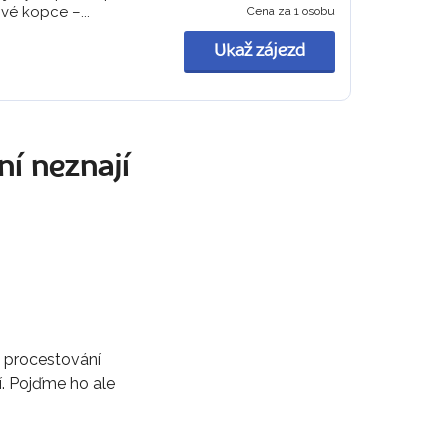
vé kopce –...
Cena za 1 osobu
Ukaž zájezd
ní neznají
a procestování
í. Pojďme ho ale