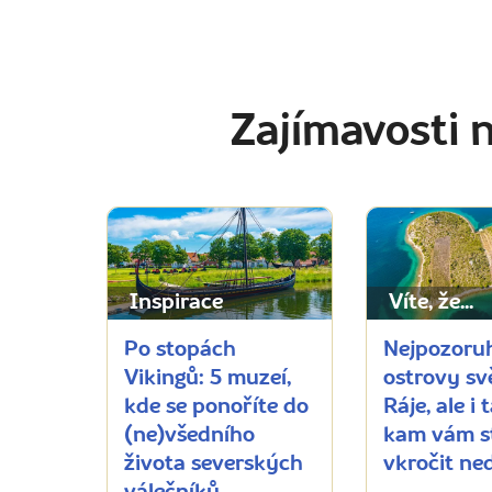
Zajímavosti 
Inspirace
Víte, že...
Po stopách
Nejpozoru
Vikingů: 5 muzeí,
ostrovy sv
kde se ponoříte do
Ráje, ale i 
(ne)všedního
kam vám s
života severských
vkročit ne