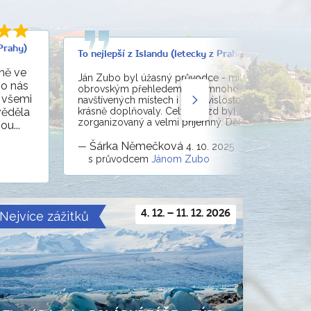
Prahy)
To nejlepší z Islandu (letecky z Prahy)
yně ve
Ján Zubo byl úžasný průvodce - milý, ochotný a s
 o nás
obrovským přehledem. Měl mnoho znalostí o všec
 všemi
navštívených místech i o souvislostech, které výklad
krásně doplňovaly. Celý zájezd byl díky němu výb
věděla
zorganizovaný a velmi příjemný. Děkujeme.
u...
Šárka Němečková
—
4. 10. 2025
s průvodcem
Jánom Zubo
Nejvíce zážitků
4. 12. – 11. 12. 2026