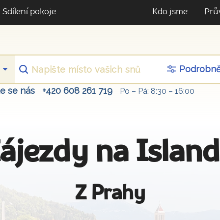
Sdílení pokoje
Kdo jsme
Prů
Podrobn
te se nás
+420 608 261 719
Po – Pá: 8:30 – 16:00
ájezdy na Islan
Z Prahy