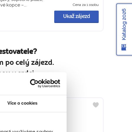
vé kopce –...
Cena za 1 osobu
Katalog 2026
Ukaž zájezd
estovatele?
 po celý zájezd.
ou v srdci.
Více o cookies
 ZÁPADNÍCH MUŽŮ +
Do
oblíbených
ěvnosti využíváme soubory