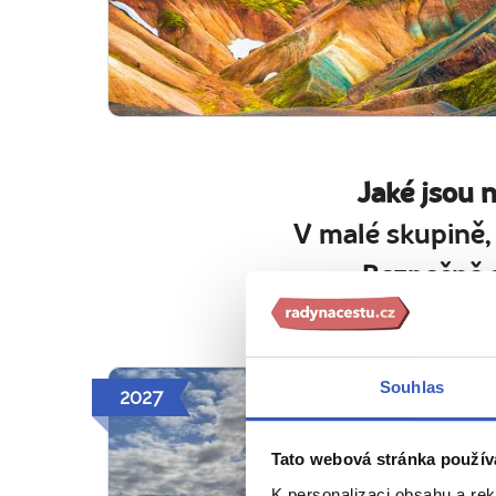
Jaké jsou 
V malé skupině,
Bezpečně a
Souhlas
2027
Tato webová stránka použív
K personalizaci obsahu a re