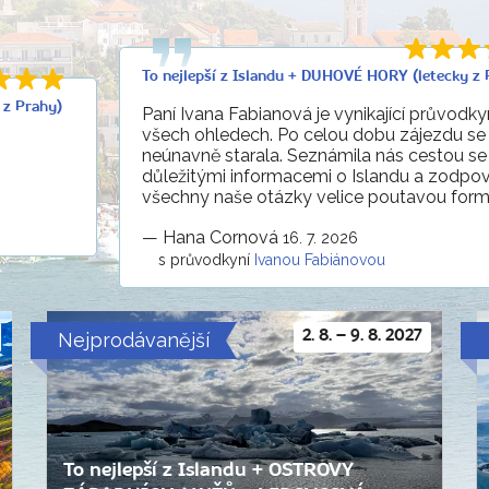
To nejlepší z Islandu + DUHOVÉ HORY (letecky z 
 z Prahy)
Paní Ivana Fabianová je vynikající průvodk
všech ohledech. Po celou dobu zájezdu se
neúnavně starala. Seznámila nás cestou se
důležitými informacemi o Islandu a zodpo
všechny naše otázky velice poutavou formo
—
Hana Cornová
16. 7. 2026
s průvodkyní
Ivanou Fabiánovou
Nejprodávanější
2. 8. – 9. 8. 2027
To nejlepší z Islandu + OSTROVY