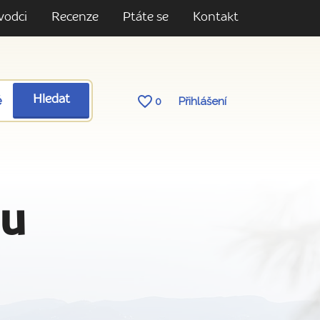
vodci
Recenze
Ptáte se
Kontakt
ě
Hledat
0
Přihlášení
du