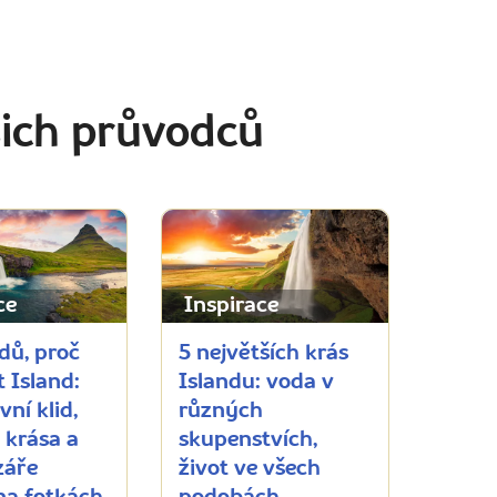
šich průvodců
ce
Inspirace
dů, proč
5 největších krás
t Island:
Islandu: voda v
vní klid,
různých
 krása a
skupenstvích,
záře
život ve všech