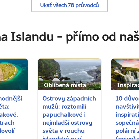
Ukaž všech 78 průvodců
na Islandu
- přímo od na
Oblíbená místa
Inspira
hodnější
Ostrovy západních
10 důvo
ěta:
mužů: roztomilí
navštívi
takové,
papuchalkové i
inspirati
trach
nejmladší ostrovy
sopečná
dovolí
světa v rouchu
polární 