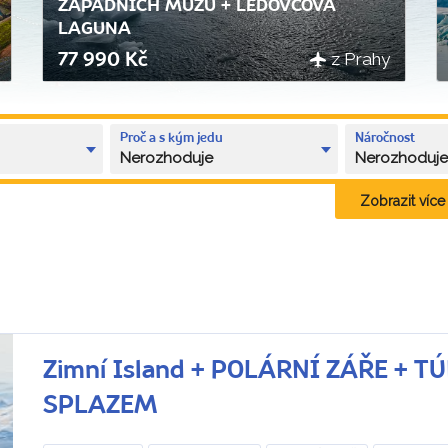
ZÁPADNÍCH MUŽŮ + LEDOVCOVÁ
LAGUNA
z Prahy
77 990 Kč
Proč a s kým jedu
Náročnost
Nerozhoduje
Nerozhoduj
Zobrazit více k
Zimní Island + POLÁRNÍ ZÁŘE + 
SPLAZEM