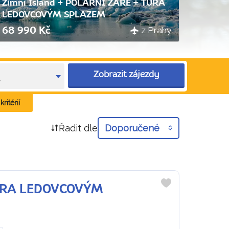
Zimní Island + POLÁRNÍ ZÁŘE + TÚRA
LEDOVCOVÝM SPLAZEM
z Prahy
68 990 Kč
Zobrazit zájezdy
e
ritérií
Řadit dle
Doporučené
TÚRA LEDOVCOVÝM
Do
oblíbených