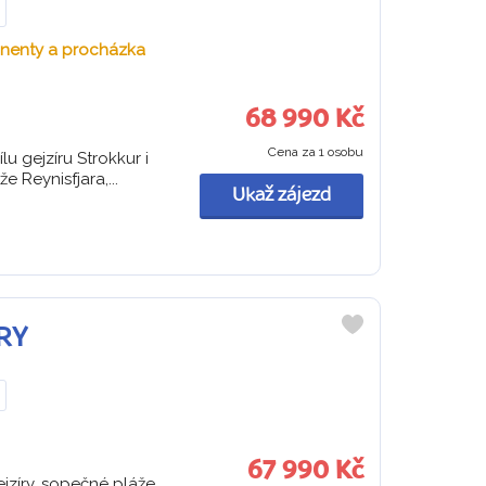
inenty a procházka
68 990 Kč
Cena za 1 osobu
u gejzíru Strokkur i
 Reynisfjara,...
Ukaž zájezd
ORY
Do
oblíbených
67 990 Kč
jzíry, sopečné pláže,