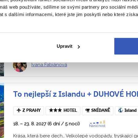
Z PRAHY
HOTEL
SNÍDANĚ
Island
 náš web používáte, sdílíme se svými partnery pro sociální média
Výlet trajektem na vulkanický ostrov Heimaye – v ceně z
 s dalšími informacemi, které jste jim poskytli nebo které získa
2. – 9. 8. 2027 (8 dní / 7 nocí)
Náročnost
Za poklady islandské přírody… Během zájezdu na Island p
Strokkur i vodopádů Gullfoss a Skógafoss. Obdivovat 
Upravit
lagunu...
Ivana Fabiánová
To nejlepší z Islandu + DUHOVÉ H
Z PRAHY
HOTEL
SNÍDANĚ
Island
18. – 23. 8. 2027 (6 dní / 5 nocí)
Náročnost
Krása, která bere dech… Velkolepé vodopády, tryskající ge