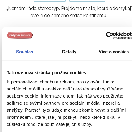
„Nemám ráda stereotyp. Projdeme místa, která odemykají
dveře do samého srdce kontinentu."
Ukaž všech 78 průvodců
Souhlas
Detaily
Více o cookies
Zajímavosti v Albánii
-
Tato webová stránka používá cookies
přímo od našich
K personalizaci obsahu a reklam, poskytování funkcí
sociálních médií a analýze naší návštěvnosti využíváme
průvodců
soubory cookie. Informace o tom, jak náš web používáte,
sdílíme se svými partnery pro sociální média, inzerci a
analýzy. Partneři tyto údaje mohou zkombinovat s dalšími
informacemi, které jste jim poskytli nebo které získali v
důsledku toho, že používáte jejich služby.