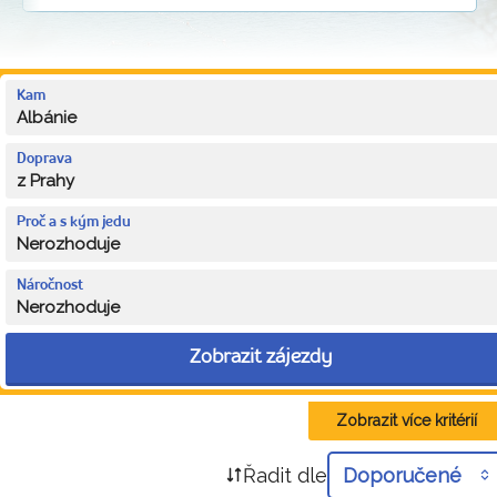
Kam
Albánie
Doprava
z Prahy
Proč a s kým jedu
Nerozhoduje
Náročnost
Nerozhoduje
Zobrazit zájezdy
Zobrazit více kritérií
Řadit dle
Doporučené