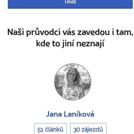
Ukaž
Naši průvodci vás zavedou i tam,
kde to jiní neznají
Jana Laníková
51 článků
30 zájezdů