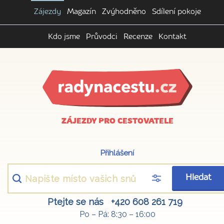
Zájezdy
Magazín
Zvýhodněno
Sdílení pokoje
Kdo jsme
Průvodci
Recenze
Kontakt
ZÁJEZDY PRO CESTOVATELE
Přihlášení
Hledat
Ptejte se nás
+420 608 261 719
Po – Pá: 8:30 – 16:00