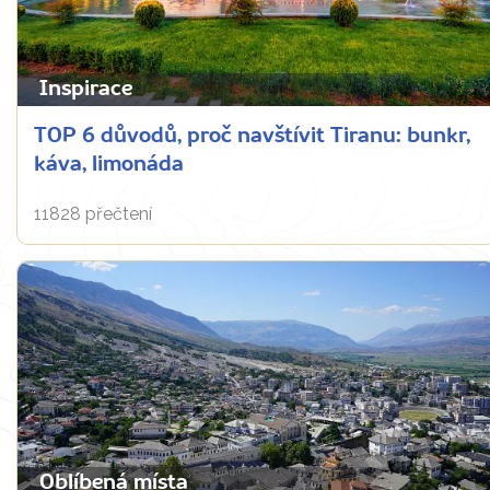
Inspirace
TOP 6 důvodů, proč navštívit Tiranu: bunkr,
káva, limonáda
11828 přečtení
Oblíbená místa