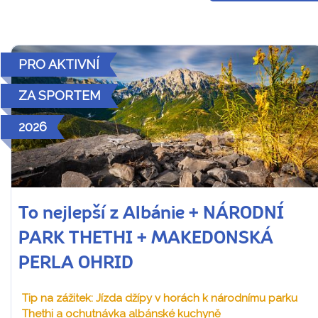
PRO AKTIVNÍ
ZA SPORTEM
2026
To nejlepší z Albánie + NÁRODNÍ
PARK THETHI + MAKEDONSKÁ
PERLA OHRID
Tip na zážitek: Jízda džípy v horách k národnímu parku
Thethi a ochutnávka albánské kuchyně