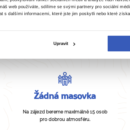
 náš web používáte, sdílíme se svými partnery pro sociální média
 s dalšími informacemi, které jste jim poskytli nebo které získa
Zobrazit všechny články o Grónsku
Upravit
Naše péče nezná hranice
Žádná masovka
Na zájezd bereme maximálně 15 osob
pro dobrou atmosféru.