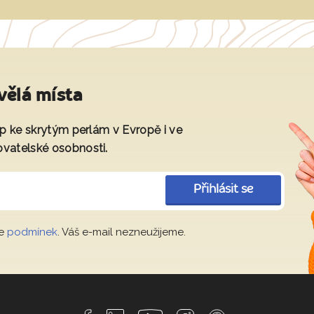
vělá místa
tup ke skrytým perlám v Evropě i ve
ovatelské osobnosti.
Přihlásit se
le
podmínek
. Váš e-mail nezneužijeme.