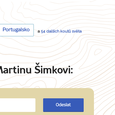
Portugalsko
a
54 dalších koutů světa
Martinu Šimkovi:
Odeslat