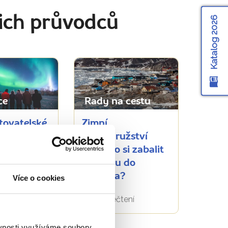
ich průvodců
Katalog 2026
ce
Rady na cestu
tovatelské
Zimní
pro rok
dobrodružství
chutnejte
čeká: Co si zabalit
rocházejte
na cestu do
emím,
Grónska?
Více o cookies
 zákony
3854 přečtení
e
tení
ěvnosti využíváme soubory