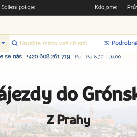
Sdílení pokoje
Kdo jsme
Prů
Podrobn
te se nás
+420 608 261 719
Po – Pá: 8:30 – 16:00
ájezdy do Gróns
Z Prahy