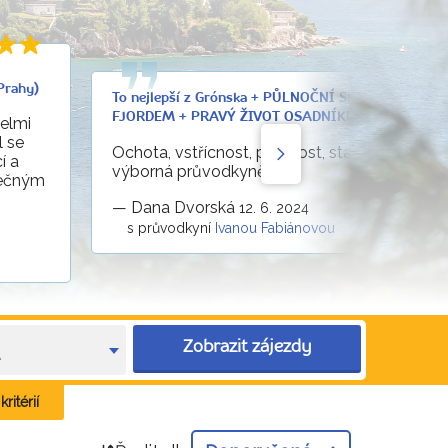
Prahy)
To nejlepší z Grónska + PŮLNOČNÍ SLUNCE NAD
FJORDEM + PRAVÝ ŽIVOT OSADNÍKŮ (letecky z Pra
elmi
l se
Ochota, vstřícnost, přesnost, starostlivost -
í a
výborná průvodkyně.
ječným
—
Dana Dvorská
12. 6. 2024
s průvodkyní
Ivanou Fabiánovou
Zobrazit zájezdy
e
ritérií