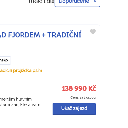
Řadit dle
Doporučené
NAD FJORDEM + TRADIČNÍ
Do
oblíbených
nsko
radiční projížďka psím
138 990 Kč
Cena za 1 osobu
jmenším hlavním
lární září, která vám
Ukaž zájezd