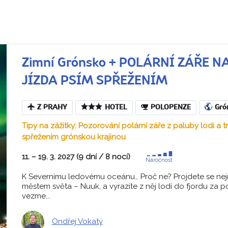
Zimní Grónsko + POLÁRNÍ ZÁŘE 
JÍZDA PSÍM SPŘEŽENÍM
Z PRAHY
HOTEL
POLOPENZE
Gró
Tipy na zážitky: Pozorování polární záře z paluby lodi a t
spřežením grónskou krajinou
11. – 19. 3. 2027 (9 dní / 8 nocí)
Náročnost
K Severnímu ledovému oceánu… Proč ne? Projdete se ne
městem světa – Nuuk, a vyrazíte z něj lodí do fjordu za po
vezme...
Ondřej Vokatý