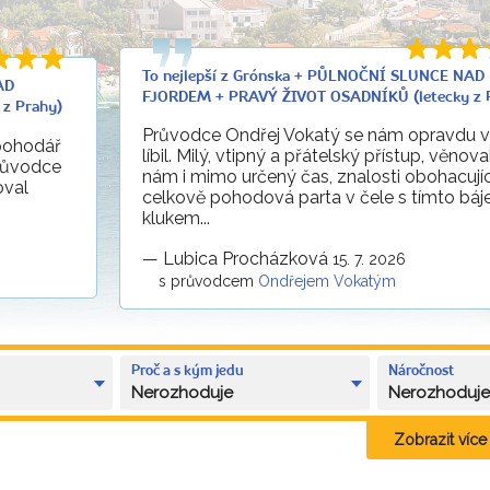
To nejlepší z Grónska + PŮLNOČNÍ SLUNCE NAD
AD
FJORDEM + PRAVÝ ŽIVOT OSADNÍKŮ (letecky z 
z Prahy)
Průvodce Ondřej Vokatý se nám opravdu v
 pohodář
líbil. Milý, vtipný a přátelský přístup, věnova
průvodce
nám i mimo určený čas, znalosti obohacujíc
oval
celkově pohodová parta v čele s tímto bá
klukem...
—
Lubica Procházková
15. 7. 2026
s průvodcem
Ondřejem Vokatým
Proč a s kým jedu
Náročnost
Nerozhoduje
Nerozhoduj
Zobrazit více k