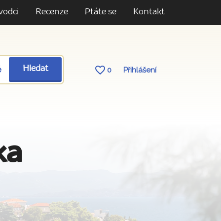
vodci
Recenze
Ptáte se
Kontakt
ě
Hledat
0
Přihlášení
ka