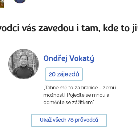
odci vás zavedou i tam, kde to ji
Ondřej Vokatý
20 zájezdů
„Táhne mě to za hranice – zemí i
možností. Pojeďte se mnou a
odměňte se zážitkem."
Ukaž všech 78 průvodců