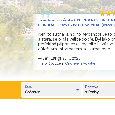
To nejlepší z Grónska + PŮLNOČNÍ SLUNCE N
FJORDEM + PRAVÝ ŽIVOT OSADNÍKŮ (letecky 
Není to suchar a nic ho nerozhodí. Je to
a staral se o nás velice dobře. Byl jako 
perfektně připraven a kdykoli nás zásob
důležitými informacemi a zajímavostmi...
—
Jan Langr
20. 7. 2026
s průvodcem
Ondřejem Vokatým
Kam
Doprava
Grónsko
z Prahy