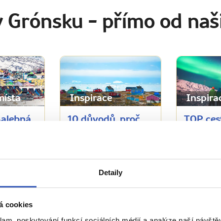
v Grónsku
- přímo od naš
místa
Inspirace
Inspira
Malebná
10 důvodů, proč
TOP ces
ska plná
nasadit palčáky a
zážitky 
ráloven
vyrazit do
2024: O
Grónska: ledovce,
tropy, p
í
Inuité, pozorování
se podz
Detaily
velryb i polární
popřete
záře
gravitac
á cookies
6632 přečtení
7272 přeč
klam, poskytování funkcí sociálních médií a analýze naší návšt