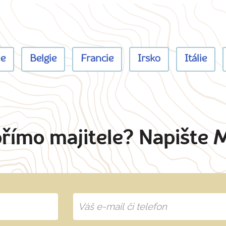
ie
Belgie
Francie
Irsko
Itálie
přímo majitele? Napište 