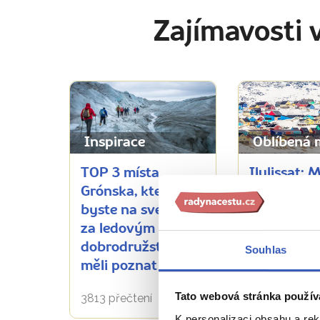
Zajímavosti 
Inspirace
Oblíbená 
TOP 3 místa
Ilulissat: 
Grónska, která
perla Grón
byste na své cestě
ledových k
za ledovým
4516 přečten
dobrodružstvím
Souhlas
měli poznat
Tato webová stránka použív
3813 přečtení
K personalizaci obsahu a re