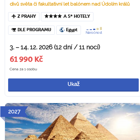
divů světa či fakultativní let balónem nad Údolím králů
Z PRAHY
A 5* HOTELY
DLE PROGRAMU
Egypt
Náročnost
3. – 14. 12. 2026 (12 dní / 11 nocí)
61 990 Kč
Cena za 1 osobu
Ukaž
2027