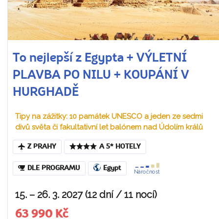
To nejlepší z Egypta + VÝLETNÍ
PLAVBA PO NILU + KOUPÁNÍ V
HURGHADĚ
Tipy na zážitky: 10 památek UNESCO a jeden ze sedmi
divů světa či fakultativní let balónem nad Údolím králů
Z PRAHY
A 5* HOTELY
DLE PROGRAMU
Egypt
Náročnost
15. – 26. 3. 2027 (12 dní / 11 nocí)
63 990 Kč