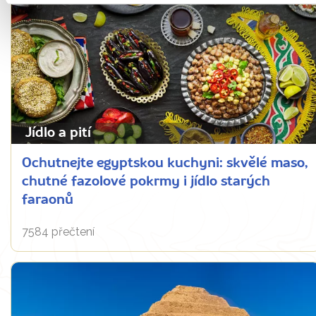
Jídlo a pití
Ochutnejte egyptskou kuchyni: skvělé maso,
chutné fazolové pokrmy i jídlo starých
faraonů
7584 přečtení