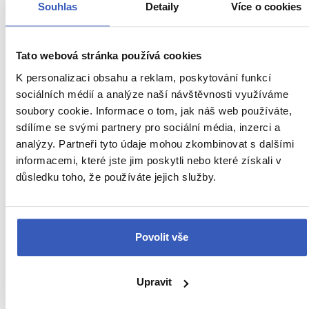
průvodců
Souhlas
Detaily
Více o cookies
Tato webová stránka používá cookies
K personalizaci obsahu a reklam, poskytování funkcí
sociálních médií a analýze naší návštěvnosti využíváme
soubory cookie. Informace o tom, jak náš web používáte,
sdílíme se svými partnery pro sociální média, inzerci a
analýzy. Partneři tyto údaje mohou zkombinovat s dalšími
informacemi, které jste jim poskytli nebo které získali v
důsledku toho, že používáte jejich služby.
Rady na cestu
Počasí v Egyptě: Jak si vybrat vhodnou
Povolit vše
dobu na návštěvu?
14799 přečtení
Upravit