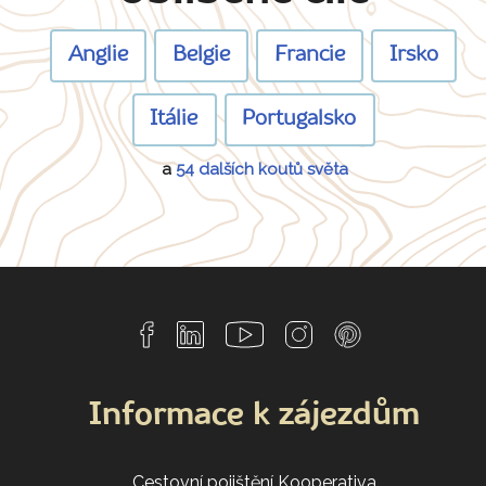
Anglie
Belgie
Francie
Irsko
Itálie
Portugalsko
a
54 dalších koutů světa
Informace k zájezdům
Cestovní pojištění Kooperativa