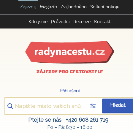
Zájezdy
Magazín
Zvýhodněno
Sdílení pokoje
Kdo jsme
Průvodci
Recenze
Kontakt
ZÁJEZDY PRO CESTOVATELE
Přihlášení
Hledat
Ptejte se nás
+420 608 261 719
Po – Pá: 8:30 – 16:00