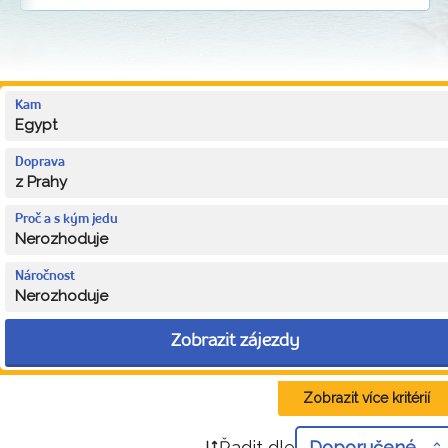
Kam
Egypt
Doprava
z Prahy
Proč a s kým jedu
Nerozhoduje
Náročnost
Nerozhoduje
Zobrazit zájezdy
Zobrazit více kritérií
Řadit dle
Doporučené