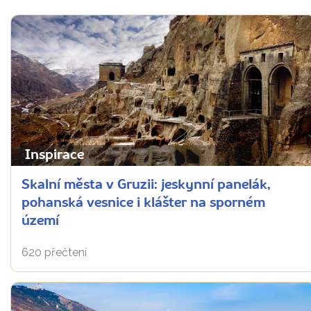
Inspirace
Skalní města v Gruzii: jeskynní panelák,
pohanská vesnice i klášter na sporném
území
620 přečtení