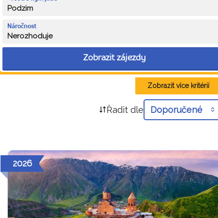
Podzim
Náročnost
Nerozhoduje
Zobrazit zájezdy
Zobrazit více kritérií
Řadit dle
Doporučené
2026