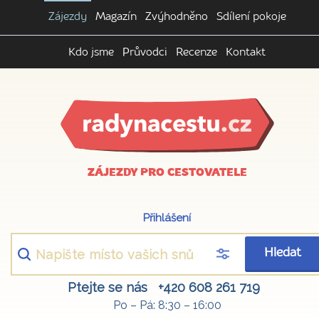
Zájezdy
Magazín
Zvýhodněno
Sdílení pokoje
Kdo jsme
Průvodci
Recenze
Kontakt
ZÁJEZDY PRO CESTOVATELE
Přihlášení
Hledat
Ptejte se nás
+420 608 261 719
Po – Pá: 8:30 – 16:00