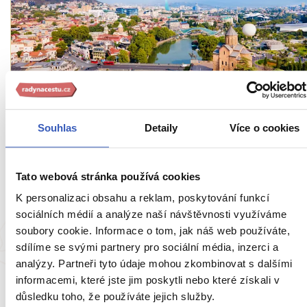
Inspirace
Souhlas
Detaily
Více o cookies
10 tipů, jak si naplno užít Tbilisi – svéráznou
metropoli na pomezí Evropy a Orientu
Tato webová stránka používá cookies
800 přečtení
K personalizaci obsahu a reklam, poskytování funkcí
sociálních médií a analýze naší návštěvnosti využíváme
soubory cookie. Informace o tom, jak náš web používáte,
sdílíme se svými partnery pro sociální média, inzerci a
analýzy. Partneři tyto údaje mohou zkombinovat s dalšími
informacemi, které jste jim poskytli nebo které získali v
důsledku toho, že používáte jejich služby.