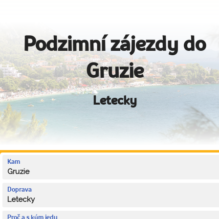
Podzimní zájezdy do
Gruzie
Letecky
Kam
Gruzie
Doprava
Letecky
Proč a s kým jedu