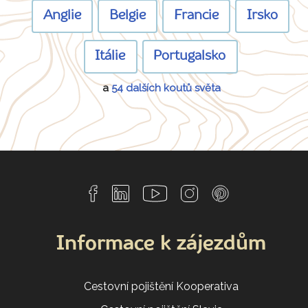
Anglie
Belgie
Francie
Irsko
Itálie
Portugalsko
a
54 dalších koutů světa
Informace k zájezdům
Cestovní pojištění Kooperativa