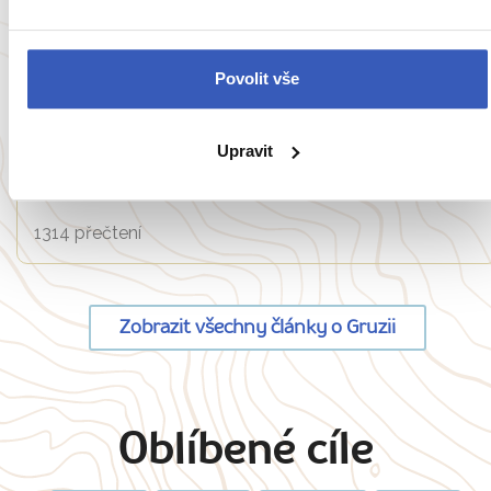
Oblíbená místa
Povolit vše
Kazbegi: ledovce, zelená údolí i
Upravit
nejfotografovanější kostel v Gruzii. Poznejte
to nejlepší z Velkého Kavkazu!
1314 přečtení
Zobrazit všechny články o Gruzii
Oblíbené cíle