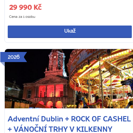
29 990 Kč
Cena za 1 osobu
Ukaž
2026
Adventní Dublin + ROCK OF CASHEL
+ VÁNOČNÍ TRHY V KILKENNY