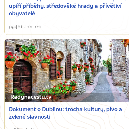
upíří příběhy, středověké hrady a přívětiví
obyvatelé
99461 přečtení
Radynacestu.tv
Dokument o Dublinu: trocha kultury, pivo a
zelené slavnosti