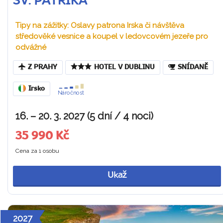
SV. PATRIKA
Tipy na zážitky: Oslavy patrona Irska či návštěva
středověké vesnice a koupel v ledovcovém jezeře pro
odvážné
Z PRAHY
HOTEL V DUBLINU
SNÍDANĚ
Irsko
Náročnost
16. – 20. 3. 2027 (5 dní / 4 noci)
35 990 Kč
Cena za 1 osobu
Ukaž
2027