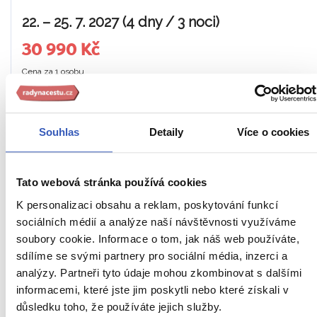
22. – 25. 7. 2027 (4 dny / 3 noci)
30 990 Kč
Cena za 1 osobu
Ukaž
Souhlas
Detaily
Více o cookies
Naši průvodci vás zavedou i tam,
Tato webová stránka používá cookies
kde to jiní neznají
K personalizaci obsahu a reklam, poskytování funkcí
sociálních médií a analýze naší návštěvnosti využíváme
soubory cookie. Informace o tom, jak náš web používáte,
sdílíme se svými partnery pro sociální média, inzerci a
analýzy. Partneři tyto údaje mohou zkombinovat s dalšími
informacemi, které jste jim poskytli nebo které získali v
důsledku toho, že používáte jejich služby.