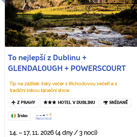
To nejlepší z Dublinu +
GLENDALOUGH + POWERSCOURT
Tip na zážitek: Irský večer s tříchodovou večeří a s
tradiční irskou taneční show
Z PRAHY
HOTEL V DUBLINU
SNÍDANĚ
Irsko
Náročnost
14. – 17. 11. 2026 (4 dny / 3 noci)