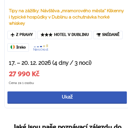
Tipy na zážitky: Návštěva „mramorového města“ Kilkenny
i typické hospůdky v Dublinu a ochutnávka horké
whiskey
Z PRAHY
HOTEL V DUBLINU
SNÍDANĚ
Irsko
Náročnost
17. – 20. 12. 2026 (4 dny / 3 noci)
27 990 Kč
Cena za 1 osobu
Ukaž
Jaké jsou naše poznávací zájezdy do