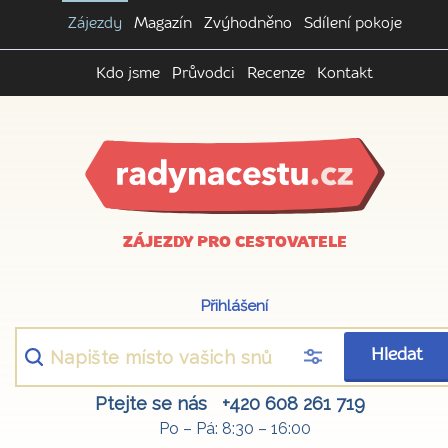
Zájezdy
Magazín
Zvýhodněno
Sdílení pokoje
Kdo jsme
Průvodci
Recenze
Kontakt
ZÁJEZDY PRO CESTOVATELE
Přihlášení
Hledat
Ptejte se nás
+420 608 261 719
Po – Pá: 8:30 – 16:00