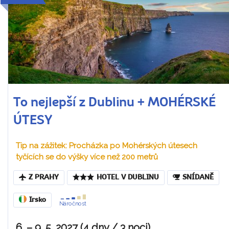
To nejlepší z Dublinu + MOHÉRSKÉ
ÚTESY
Tip na zážitek: Procházka po Mohérských útesech
tyčících se do výšky více než 200 metrů
Z PRAHY
HOTEL V DUBLINU
SNÍDANĚ
Irsko
Náročnost
6. – 9. 5. 2027 (4 dny / 3 noci)