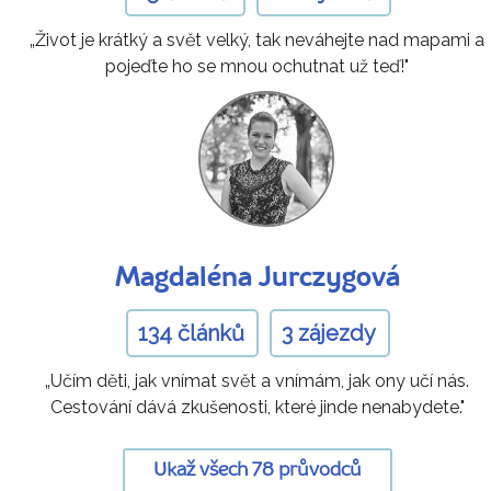
„Život je krátký a svět velký, tak neváhejte nad mapami a
pojeďte ho se mnou ochutnat už teď!"
Magdaléna Jurczygová
134 článků
3 zájezdy
„Učím děti, jak vnímat svět a vnímám, jak ony učí nás.
Cestování dává zkušenosti, které jinde nenabydete."
Ukaž všech 78 průvodců