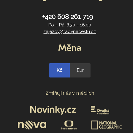
+420 608 261 719
Po – Pá: 8:30 – 16:00
zajezdy@radynacestu.cz
Měna
Kč
Eur
Zmiňují nás v médiích