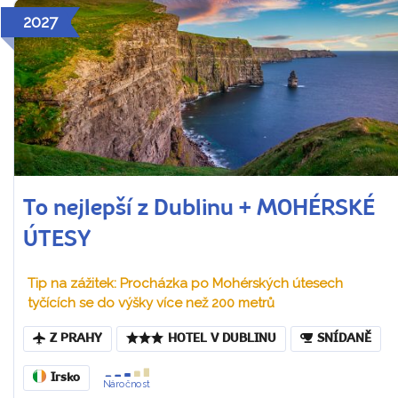
2027
To nejlepší z Dublinu + MOHÉRSKÉ
ÚTESY
Tip na zážitek: Procházka po Mohérských útesech
tyčících se do výšky více než 200 metrů
Z PRAHY
HOTEL V DUBLINU
SNÍDANĚ
Irsko
Náročnost