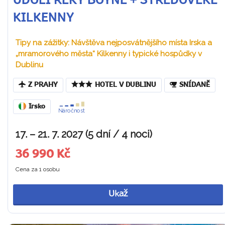
ÚDOLÍ ŘEKY BOYNE + STŘEDOVĚKÉ
KILKENNY
Tipy na zážitky: Návštěva nejposvátnějšího místa Irska a
„mramorového města“ Kilkenny i typické hospůdky v
Dublinu
Z PRAHY
HOTEL V DUBLINU
SNÍDANĚ
Irsko
Náročnost
17. – 21. 7. 2027 (5 dní / 4 noci)
36 990 Kč
Cena za 1 osobu
Ukaž