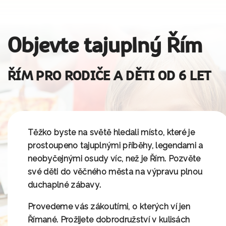
Objevte tajuplný Řím
ŘÍM PRO RODIČE A DĚTI OD 6 LET
Těžko byste na světě hledali místo, které je
prostoupeno tajuplnými příběhy, legendami a
neobyčejnými osudy víc, než je Řím. Pozvěte
své děti do věčného města
na výpravu plnou
duchaplné zábavy
.
Provedeme vás zákoutími, o kterých ví jen
Římané. Prožijete
dobrodružství v kulisách