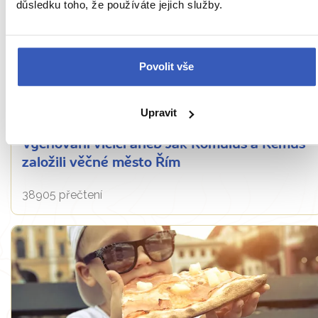
důsledku toho, že používáte jejich služby.
Povolit vše
Upravit
Víte, že...
Vychovaní vlčicí aneb Jak Romulus a Remus
založili věčné město Řím
38905 přečtení