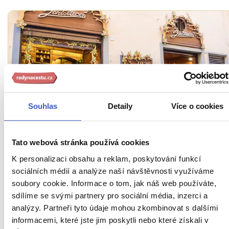
Souhlas
Detaily
Více o cookies
Oblíbená místa
Bartolucci: nejslavnější italské hračkářství,
Tato webová stránka používá cookies
kde se zrodil Pinocchio, o sobě dává vědět
K personalizaci obsahu a reklam, poskytování funkcí
světu
sociálních médií a analýze naší návštěvnosti využíváme
soubory cookie. Informace o tom, jak náš web používáte,
7909 přečtení
sdílíme se svými partnery pro sociální média, inzerci a
analýzy. Partneři tyto údaje mohou zkombinovat s dalšími
informacemi, které jste jim poskytli nebo které získali v