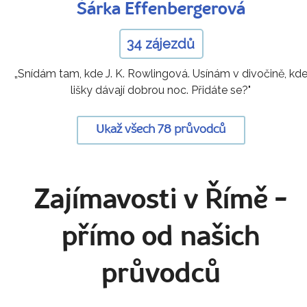
Šárka Effenbergerová
34 zájezdů
„Snídám tam, kde J. K. Rowlingová. Usínám v divočině, kd
lišky dávají dobrou noc. Přidáte se?"
Ukaž všech 78 průvodců
Zajímavosti v Římě
-
přímo od našich
průvodců