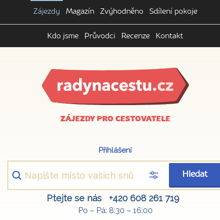
Zájezdy
Magazín
Zvýhodněno
Sdílení pokoje
Kdo jsme
Průvodci
Recenze
Kontakt
ZÁJEZDY PRO CESTOVATELE
Přihlášení
Hledat
Ptejte se nás
+420 608 261 719
Po – Pá: 8:30 – 16:00