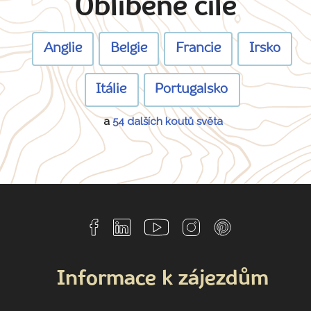
Oblíbené cíle
Anglie
Belgie
Francie
Irsko
Itálie
Portugalsko
a
54 dalších koutů světa
Informace k zájezdům