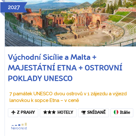
2027
Východní Sicílie a Malta +
MAJESTÁTNÍ ETNA + OSTROVNÍ
POKLADY UNESCO
7 památek UNESCO dvou ostrovů v 1 zájezdu a výjezd
lanovkou k sopce Etna – v ceně
Z PRAHY
HOTELY
SNÍDANĚ
Itálie
Náročnost