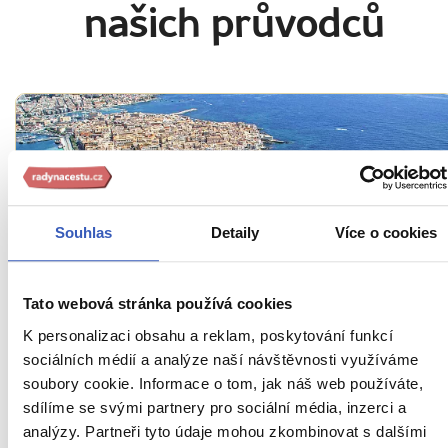
našich průvodců
Souhlas
Detaily
Více o cookies
Oblíbená místa
Tato webová stránka používá cookies
K personalizaci obsahu a reklam, poskytování funkcí
Syrakusy: sicilský řecký klenot a rodiště
sociálních médií a analýze naší návštěvnosti využíváme
největšího vědce všech dob
soubory cookie. Informace o tom, jak náš web používáte,
sdílíme se svými partnery pro sociální média, inzerci a
79114 přečtení
analýzy. Partneři tyto údaje mohou zkombinovat s dalšími