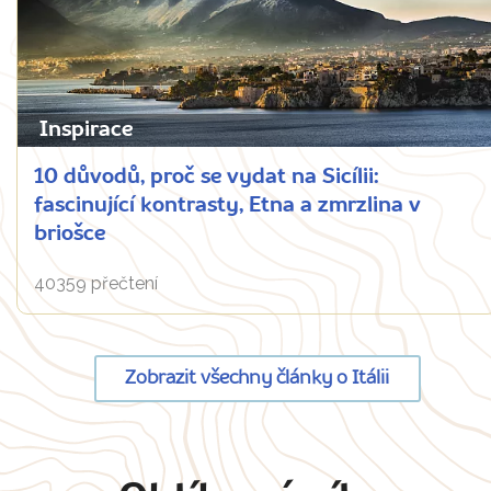
Inspirace
10 důvodů, proč se vydat na Sicílii:
fascinující kontrasty, Etna a zmrzlina v
briošce
40359 přečtení
Zobrazit všechny články o Itálii