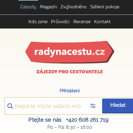
Zájezdy
Magazín
Zvýhodněno
Sdílení pokoje
Kdo jsme
Průvodci
Recenze
Kontakt
ZÁJEZDY PRO CESTOVATELE
Přihlášení
Hledat
Ptejte se nás
+420 608 261 719
Po – Pá: 8:30 – 16:00