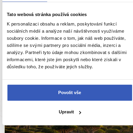
Ukaž všech 79 průvodců
Tato webová stránka používá cookies
K personalizaci obsahu a reklam, poskytování funkcí
sociálních médií a analýze naší návštěvnosti využíváme
Zajímavosti v Jemenu
-
soubory cookie. Informace o tom, jak náš web používáte,
sdílíme se svými partnery pro sociální média, inzerci a
přímo od našich
analýzy. Partneři tyto údaje mohou zkombinovat s dalšími
informacemi, které jste jim poskytli nebo které získali v
průvodců
důsledku toho, že používáte jejich služby.
Povolit vše
Upravit