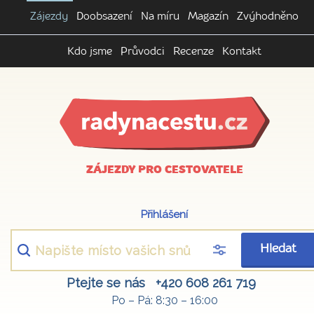
Zájezdy
Doobsazení
Na míru
Magazín
Zvýhodněno
Kdo jsme
Průvodci
Recenze
Kontakt
ZÁJEZDY PRO CESTOVATELE
Přihlášení
Hledat
Ptejte se nás
+420 608 261 719
Po – Pá: 8:30 – 16:00