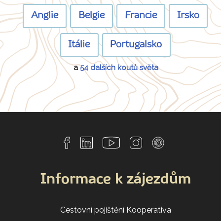
Anglie
Belgie
Francie
Irsko
Itálie
Portugalsko
a
54 dalších koutů světa
Informace k zájezdům
Cestovní pojištění Kooperativa