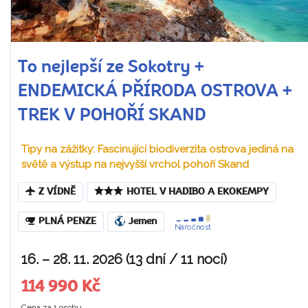
To nejlepší ze Sokotry +
ENDEMICKÁ PŘÍRODA OSTROVA +
TREK V POHOŘÍ SKAND
Tipy na zážitky: Fascinující biodiverzita ostrova jediná na
světě a výstup na nejvyšší vrchol pohoří Skand
Z VÍDNĚ
HOTEL V HADIBO A EKOKEMPY
PLNÁ PENZE
Jemen
Náročnost
16. – 28. 11. 2026 (13 dní / 11 nocí)
114 990 Kč
Cena za 1 osobu