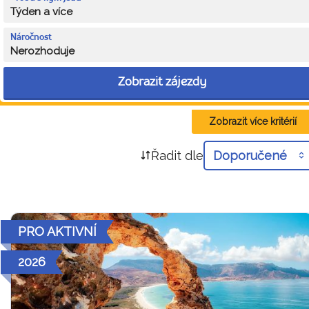
Týden a více
Náročnost
Nerozhoduje
Zobrazit zájezdy
Zobrazit více kritérií
Řadit dle
Doporučené
PRO AKTIVNÍ
2026