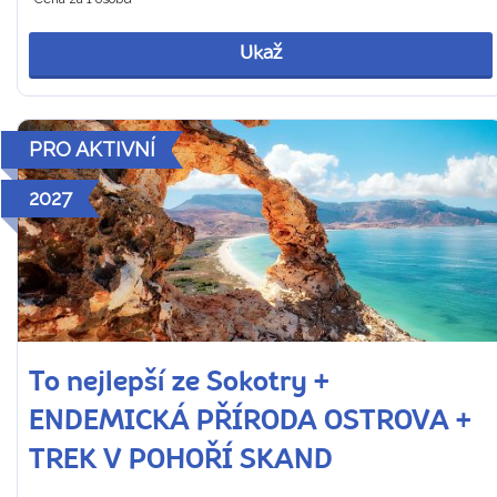
Ukaž
PRO AKTIVNÍ
2027
To nejlepší ze Sokotry +
ENDEMICKÁ PŘÍRODA OSTROVA +
TREK V POHOŘÍ SKAND