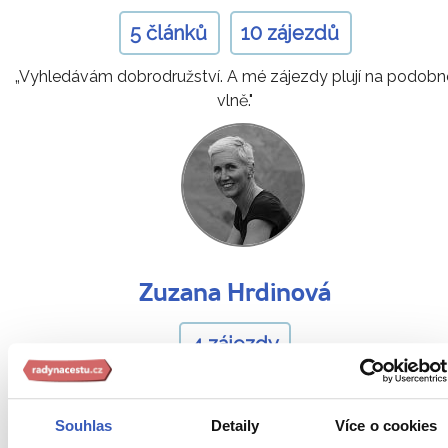
5 článků
10 zájezdů
„Vyhledávám dobrodružství. A mé zájezdy plují na podobn
vlně."
Zuzana Hrdinová
4 zájezdy
„Cestování není jen poznávání nových míst, ale objevován
sama sebe."
Souhlas
Detaily
Více o cookies