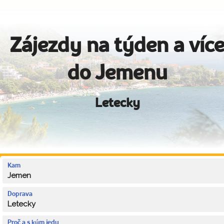
Zájezdy na týden a víc
do Jemenu
Letecky
Kam
Jemen
Doprava
Letecky
Proč a s kým jedu