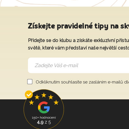
Získejte pravidelné tipy na sk
Přidejte se do klubu a získáte exkluzivní přís
světě, které vám představí naše největší cest
Odkliknutím souhlasíte se zasláním e-mailů d
150+ hodnocení
4,9
z 5