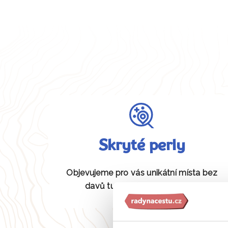
Skryté perly
Objevujeme pro vás unikátní místa bez
davů turistů, která jiní neznají.