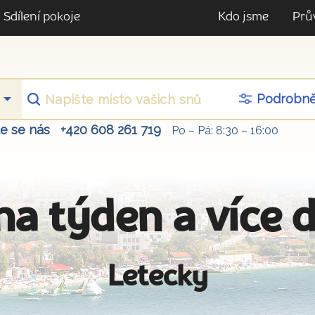
Sdílení pokoje
Kdo jsme
Prů
Podrobn
te se nás
+420 608 261 719
Po – Pá: 8:30 – 16:00
na týden a více 
Letecky