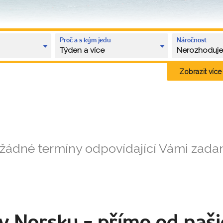
Proč a s kým jedu
Náročnost
Týden a více
Nerozhoduj
Zobrazit více k
 žádné termíny odpovídající Vámi zad