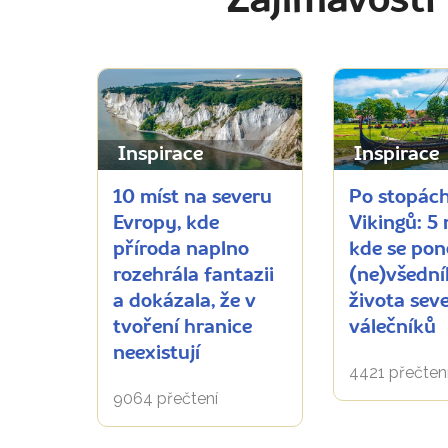
Zajímavosti
Inspirace
Inspirace
10 míst na severu
Po stopác
Evropy, kde
Vikingů: 5 
příroda naplno
kde se pon
rozehrála fantazii
(ne)všedn
a dokázala, že v
života sev
tvoření hranice
válečníků
neexistují
4421 přečten
9064 přečtení