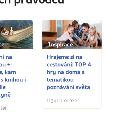
ich průvodců
ce
Inspirace
ní na
Hrajeme si na
ou +
cestování: TOP 4
e, kam
hry na doma s
(s knihou i
tematikou
dle
poznávání světa
kyně
11341 přečtení
tení