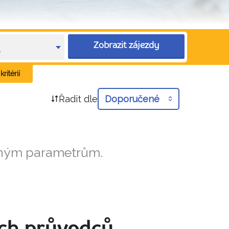
Zobrazit zájezdy
e
ritérií
Řadit dle
Doporučené
aným parametrům.