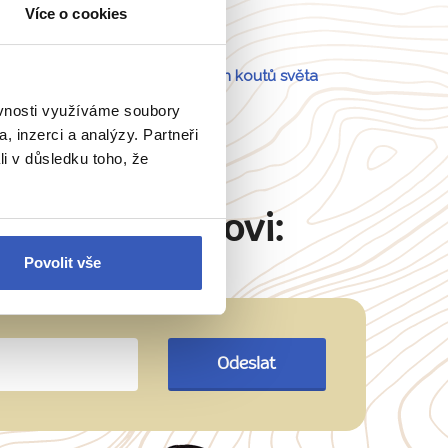
Více o cookies
Portugalsko
a
54 dalších koutů světa
ěvnosti využíváme soubory
, inzerci a analýzy. Partneři
li v důsledku toho, že
Martinu Šimkovi:
Povolit vše
Odeslat