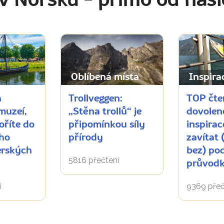
 v Norsku
- přímo od naš
Oblíbená místa
Inspira
h
Trollveggen:
TOP čte
muzeí,
„Stěna trollů“ je
dovolen
oříte do
připomínkou síly
inspirac
ího
přírody
zavítat 
erských
bez) po
5816 přečtení
průvod
í
9369 přeč