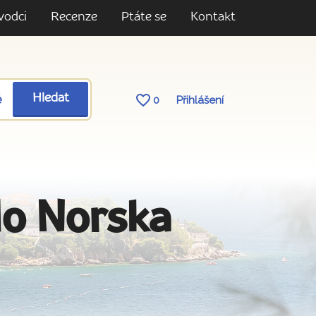
vodci
Recenze
Ptáte se
Kontakt
ě
Hledat
0
Přihlášení
do Norska