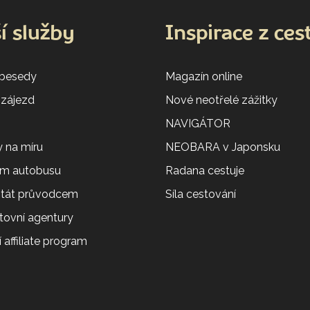
í služby
Inspirace z ces
 besedy
Magazín online
 zájezd
Nové neotřelé zážitky
NAVIGÁTOR
 na míru
NEOBARA v Japonsku
em autobusu
Radana cestuje
 stát průvodcem
Síla cestování
tovní agentury
 affiliate program