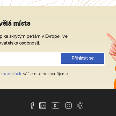
vělá místa
tup ke skrytým perlám v Evropě i ve
ovatelské osobnosti.
Přihlásit se
le
podmínek
. Váš e-mail nezneužijeme.