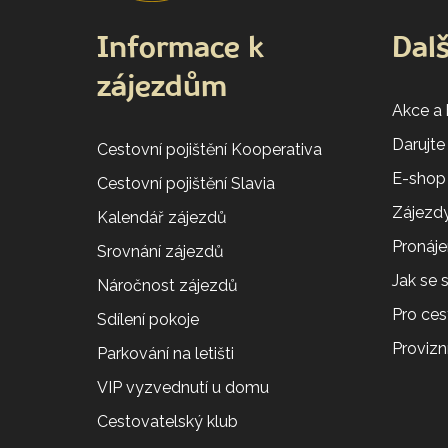
Informace k
Dalš
zájezdům
Akce a
Darujte
Cestovní pojištění Kooperativa
E-shop
Cestovní pojištění Slavia
Zájezdy
Kalendář zájezdů
Pronáj
Srovnání zájezdů
Jak se
Náročnost zájezdů
Pro ces
Sdílení pokoje
Provizní
Parkování na letišti
VIP vyzvednutí u domu
Cestovatelský klub