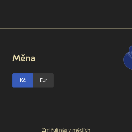
Měna
Kč
Eur
Zmiňují nás v médiích