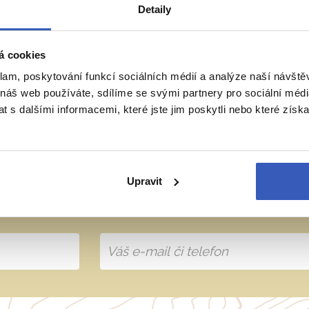
Detaily
ie
Belgie
Francie
Irsko
Itálie
á cookies
klam, poskytování funkcí sociálních médií a analýze naší návšt
 náš web používáte, sdílíme se svými partnery pro sociální média
 s dalšími informacemi, které jste jim poskytli nebo které získa
přímo majitele? Napište 
Upravit