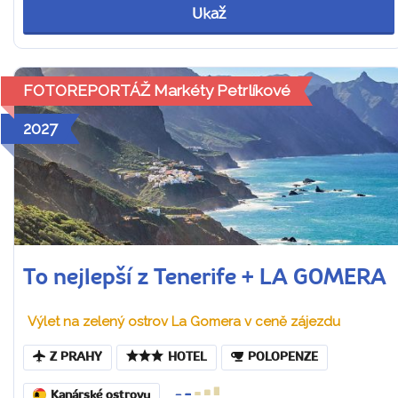
Ukaž
FOTOREPORTÁŽ Markéty Petrlíkové
2027
To nejlepší z Tenerife + LA GOMERA
Výlet na zelený ostrov La Gomera v ceně zájezdu
Z PRAHY
HOTEL
POLOPENZE
Kanárské ostrovy