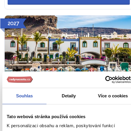
2027
To nejlepší z ostrova Gran Canaria +
DUNY V MASPALOMAS + MOŘE
Souhlas
Detaily
Více o cookies
Tipy na zážitky: Procházka po 418 hektarech saharského
písku v Maspalomas i botanickou zahradou Jardín
Tato webová stránka používá cookies
Canario
K personalizaci obsahu a reklam, poskytování funkcí