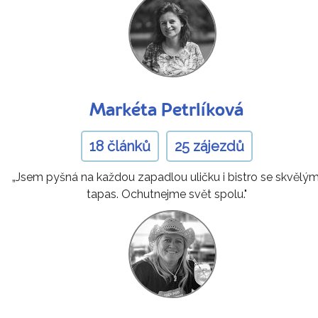
Markéta Petrlíková
18 článků
25 zájezdů
„Jsem pyšná na každou zapadlou uličku i bistro se skvělým
tapas. Ochutnejme svět spolu."