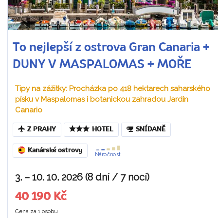
To nejlepší z ostrova Gran Canaria +
DUNY V MASPALOMAS + MOŘE
Tipy na zážitky: Procházka po 418 hektarech saharského
písku v Maspalomas i botanickou zahradou Jardín
Canario
Z PRAHY
HOTEL
SNÍDANĚ
Kanárské ostrovy
Náročnost
3. – 10. 10. 2026 (8 dní / 7 nocí)
40 190 Kč
Cena za 1 osobu