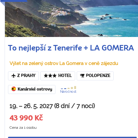
To nejlepší z Tenerife + LA GOMERA
Výlet na zelený ostrov La Gomera v ceně zájezdu
Z PRAHY
HOTEL
POLOPENZE
Kanárské ostrovy
Náročnost
19. – 26. 5. 2027 (8 dní / 7 nocí)
43 990 Kč
Cena za 1 osobu