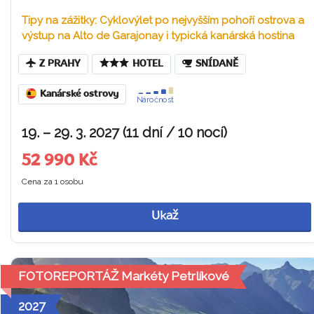
Tipy na zážitky: Cyklovýlet po nejvyšším pohoří ostrova a
výstup na Alto de Garajonay i typická kanárská hostina
Z PRAHY
HOTEL
SNÍDANĚ
Kanárské ostrovy
Náročnost
19. – 29. 3. 2027 (11 dní / 10 nocí)
52 990 Kč
Cena za 1 osobu
Ukaž
FOTOREPORTÁŽ Markéty Petrlíkové
2027