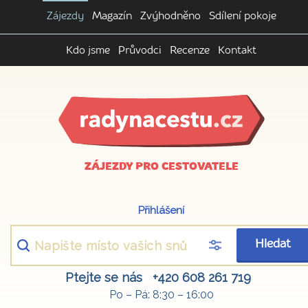
Zájezdy
Magazín
Zvýhodněno
Sdílení pokoje
Kdo jsme
Průvodci
Recenze
Kontakt
ZÁJEZDY PRO CESTOVATELE
Přihlášení
Hledat
Ptejte se nás
+420 608 261 719
Po – Pá: 8:30 – 16:00