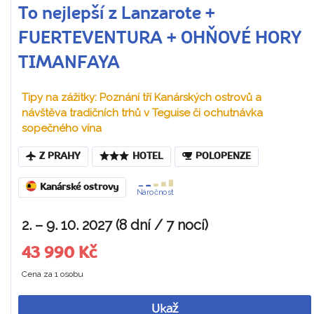
To nejlepší z Lanzarote +
FUERTEVENTURA + OHŇOVÉ HORY
TIMANFAYA
Tipy na zážitky: Poznání tří Kanárských ostrovů a
návštěva tradičních trhů v Teguise či ochutnávka
sopečného vína
Z PRAHY
HOTEL
POLOPENZE
Kanárské ostrovy
Náročnost
2. – 9. 10. 2027 (8 dní / 7 nocí)
43 990 Kč
Cena za 1 osobu
Ukaž