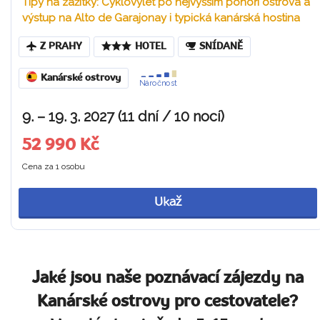
Tipy na zážitky: Cyklovýlet po nejvyšším pohoří ostrova a
výstup na Alto de Garajonay i typická kanárská hostina
Z PRAHY
HOTEL
SNÍDANĚ
Kanárské ostrovy
Náročnost
9. – 19. 3. 2027 (11 dní / 10 nocí)
52 990 Kč
Cena za 1 osobu
Ukaž
Jaké jsou naše poznávací zájezdy na
Kanárské ostrovy pro cestovatele?