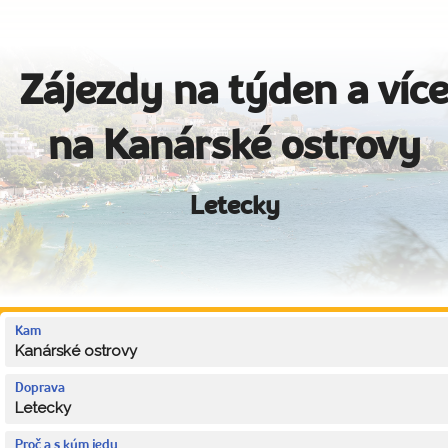
Zájezdy na týden a víc
na Kanárské ostrovy
Letecky
Kam
Kanárské ostrovy
Doprava
Letecky
Proč a s kým jedu