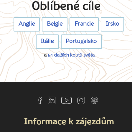
Oblíbené cíle
Anglie
Belgie
Francie
Irsko
Itálie
Portugalsko
a
54 dalších koutů světa
Informace k zájezdům