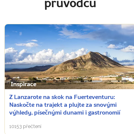
průvodců
Inspirace
Z Lanzarote na skok na Fuerteventuru:
Naskočte na trajekt a plujte za snovými
výhledy, písečnými dunami i gastronomií
10153 přečtení