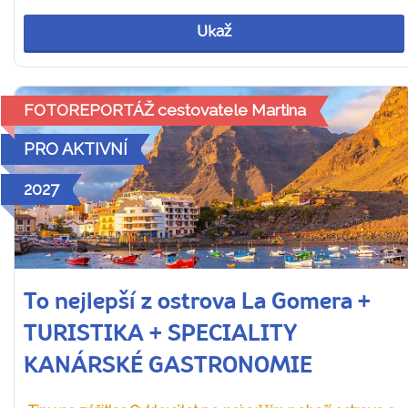
Ukaž
FOTOREPORTÁŽ cestovatele Martina
PRO AKTIVNÍ
2027
To nejlepší z ostrova La Gomera +
TURISTIKA + SPECIALITY
KANÁRSKÉ GASTRONOMIE