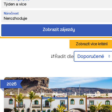
Týden a více
Náročnost
Nerozhoduje
Zobrazit zájezdy
Zobrazit více kritérií
Řadit dle
Doporučené
2026