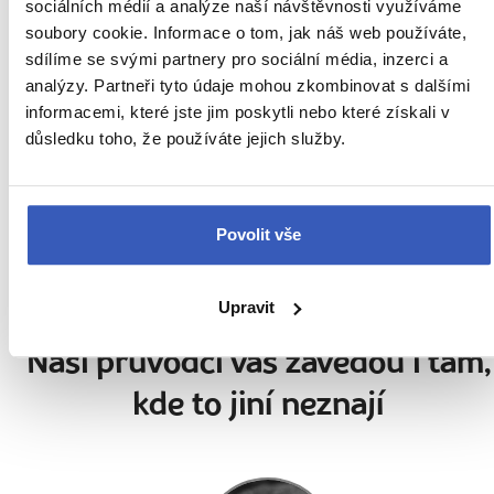
sociálních médií a analýze naší návštěvnosti využíváme
Z PRAHY
HOTEL
SNÍDANĚ
soubory cookie. Informace o tom, jak náš web používáte,
sdílíme se svými partnery pro sociální média, inzerci a
Kanárské ostrovy
Náročnost
analýzy. Partneři tyto údaje mohou zkombinovat s dalšími
informacemi, které jste jim poskytli nebo které získali v
10. – 17. 10. 2027 (8 dní / 7 nocí)
důsledku toho, že používáte jejich služby.
40 990 Kč
Cena za 1 osobu
Povolit vše
Ukaž
Upravit
Naši průvodci vás zavedou i tam,
kde to jiní neznají