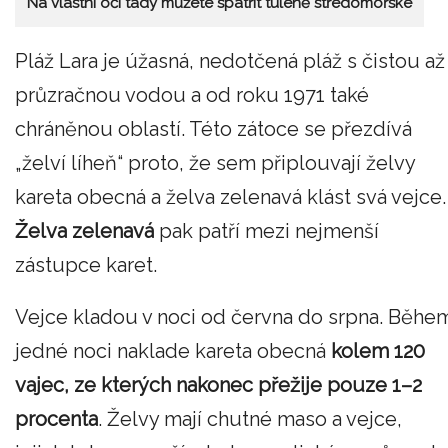
Na vlastní oči tady můžete spatřit tuleně středomořské
Pláž Lara je úžasná, nedotčená pláž s čistou až
průzračnou vodou a od roku 1971 také
chráněnou oblastí. Této zátoce se přezdívá
„želví líheň“ proto, že sem připlouvají želvy
kareta obecná a želva zelenavá klást svá vejce.
Želva zelenavá
pak patří mezi nejmenší
zástupce karet.
Vejce kladou v noci od června do srpna. Běhe
jedné noci naklade kareta obecná
kolem 120
vajec, ze kterých nakonec přežije pouze 1–2
procenta
. Želvy mají chutné maso a vejce,