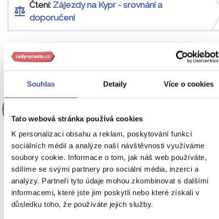
Čtení:
Zájezdy na Kypr - srovnání a
doporučení
Poznávejte svět, poznávejte sebe
Souhlas
Detaily
Více o cookies
Jana Laníková
PRŮVODCE
Tato webová stránka používá cookies
RADYNACESTU.CZ
EXPERT
K personalizaci obsahu a reklam, poskytování funkcí
sociálních médií a analýze naší návštěvnosti využíváme
RADYNACESTU.CZ
soubory cookie. Informace o tom, jak náš web používáte,
sdílíme se svými partnery pro sociální média, inzerci a
Těmito místy Vás provedu osobně
analýzy. Partneři tyto údaje mohou zkombinovat s dalšími
informacemi, které jste jim poskytli nebo které získali v
3. – 10. 10. 2026
důsledku toho, že používáte jejich služby.
Do