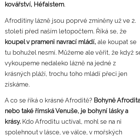
kovářství, Héfaistem
.
Afroditiny lázně jsou poprvé zmíněny už ve 2.
století před naším letopočtem. Říká se, že
koupel v prameni navrací mládí,
ale koupat se
tu bohužel nesmí. Můžeme ale věřit, že když s
vykoupeme nedaleko lázně na jedné z
krásných pláží, trochu toho mládí přeci jen
získáme.
A co se říká o krásné Afroditě?
Bohyně Afrodita
nebo také římská Venuše, je bohyní lásky a
krásy.
Kdo Afroditu uctíval, mohl se na ni
spolehnout v lásce, ve válce, v mořských