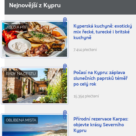
Nejnovější z Kypru
Kyperská kuchyně: exotický
JÍDLO A PITÍ
mix řecké, turecké i britské
kuchyně
7.414 přečtení
Počasí na Kypru: záplava
RADY NA CESTU
slunečních paprsků téměř
po celý rok
15.354 přečtení
Přírodní rezervace Karpas:
OBLÍBENÁ MÍSTA
objevte krásy Severního
Kypru