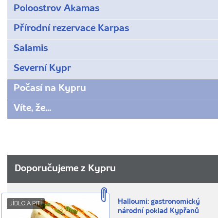
Poloostrov Akamas
Přírodní rezervace Karpas
Salamis
Severní Kypr
Počasí na Kypru
Víte, že...
Doporučujeme z Kypru
Halloumi: gastronomický
JÍDLO A PITÍ
národní poklad Kypřanů