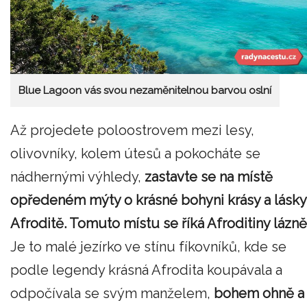
Blue Lagoon vás svou nezaměnitelnou barvou oslní
Až projedete poloostrovem mezi lesy,
olivovníky, kolem útesů a pokocháte se
nádhernými výhledy,
zastavte se na místě
opředeném mýty o krásné bohyni krásy a lásky
Afroditě. Tomuto místu se říká Afroditiny lázně
Je to malé jezírko ve stínu fíkovníků, kde se
podle legendy krásná Afrodita koupávala a
odpočívala se svým manželem,
bohem ohně a