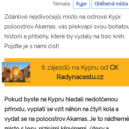
Témata
Kypr
Oblíbená místa
Zdánlivě nejdivočejší místo na ostrově Kypr,
poloostrov Akamas, vás překvapí svou bohato
historií a příběhy, které by vydaly na tisíc knih.
Pojďte je s námi číst!
6 zájezdů na Kypru od
CK
Radynacestu.cz
Pokud byste na Kypru hledali nedotčenou
přírodu, vyplatí se vzít náhon na čtyři kola a
vydat se na poloostrov Akamas. Je to nádhern
místo s lesy, nízkými křovinami, útesy a