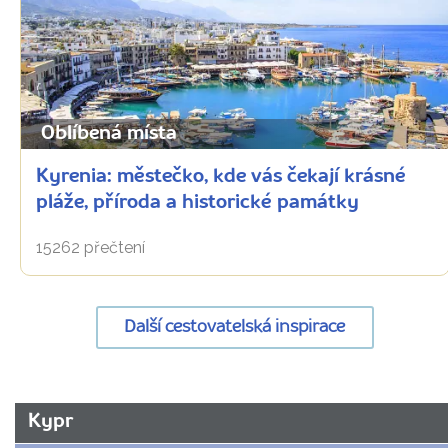
Oblíbená místa
Kyrenia: městečko, kde vás čekají krásné
pláže, příroda a historické památky
15262 přečtení
Další cestovatelská inspirace
URL
Kypr
stránky: