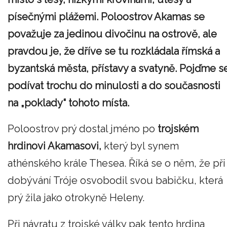
písečnými plážemi. Poloostrov Akamas se
považuje za jedinou divočinu na ostrově, ale
pravdou je, že dříve se tu rozkládala římská a
byzantská města, přístavy a svatyně. Pojďme s
podívat trochu do minulosti a do současnosti
na „poklady“ tohoto místa.
Poloostrov prý dostal jméno po
trojském
hrdinovi Akamasovi,
který byl synem
athénského krále Thesea. Říká se o něm, že při
dobývání Tróje osvobodil svou babičku, která
prý žila jako otrokyně Heleny.
Při návratu z trojské války pak tento hrdina