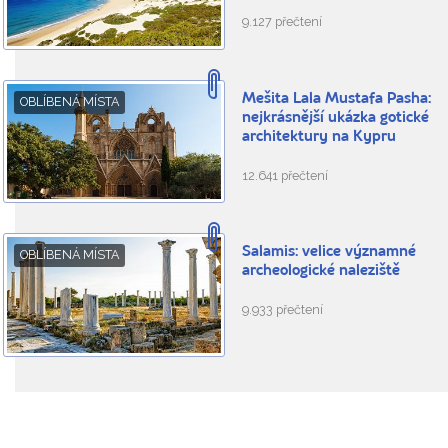
9.127 přečtení
Mešita Lala Mustafa Pasha:
OBLÍBENÁ MÍSTA
nejkrásnější ukázka gotické
architektury na Kypru
12.641 přečtení
Salamis: velice významné
OBLÍBENÁ MÍSTA
archeologické naleziště
9.933 přečtení