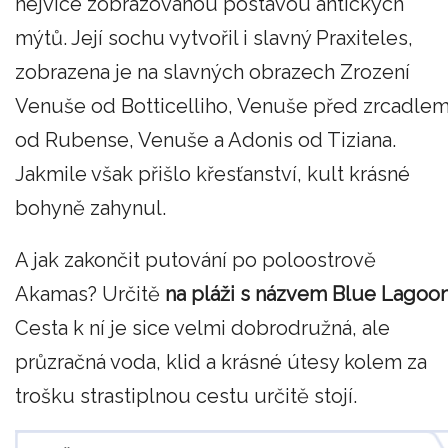
nejvíce zobrazovanou postavou antických
mýtů. Její sochu vytvořil i slavný Praxiteles,
zobrazena je na slavných obrazech Zrození
Venuše od Botticelliho, Venuše před zrcadle
od Rubense, Venuše a Adonis od Tiziana.
Jakmile však přišlo křesťanství, kult krásné
bohyně zahynul.
A jak zakončit putování po poloostrově
Akamas? Určitě
na pláži s názvem Blue Lagoon
Cesta k ní je sice velmi dobrodružná, ale
průzračná voda, klid a krásné útesy kolem za
trošku strastiplnou cestu určitě stojí.