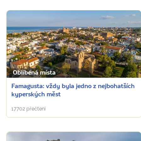
Oblíbená místa
Famagusta: vždy byla jedno z nejbohatších
kyperských měst
17702 přečtení