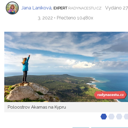
Jana Laníková
,
Vydáno 27
EXPERT
RADYNACESTU.CZ
3. 2022 • Přečteno 10480x
Poloostrov Akamas na Kypru