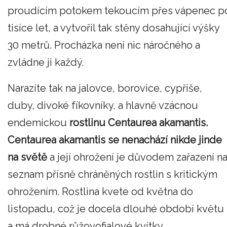
proudícím potokem tekoucím přes vápenec p
tisíce let, a vytvořil tak stěny dosahující výšky
30 metrů. Procházka není nic náročného a
zvládne ji každý.
Narazíte tak na jalovce, borovice, cypřiše,
duby, divoké fíkovníky, a hlavně vzácnou
endemickou
rostlinu Centaurea akamantis.
Centaurea akamantis se nenachází nikde jinde
na světě
a její ohrožení je důvodem zařazení n
seznam přísně chráněných rostlin s kritickým
ohrožením. Rostlina kvete od května do
listopadu, což je docela dlouhé období květu
a má drobné růžovofialové kvítky.