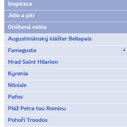
www.radynacestu.cz/magazin/poloostrov-
Inspirace
akamas/
Jídlo a pití
Oblíbená místa
Augustiniánský klášter Bellapais
Famagusta
Hrad Saint Hilarion
Kyrenia
Nikósie
Pafos
Pláž Petra tou Romiou
Pohoří Troodos