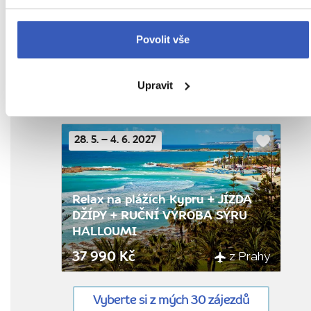
oblíbenýc
Relax na plážích Kypru + JÍZDA
Povolit vše
DŽÍPY + RUČNÍ VÝROBA SÝRU
HALLOUMI
Upravit
z Prahy
36 990 Kč
28. 5. – 4. 6. 2027
Do
oblíbenýc
Relax na plážích Kypru + JÍZDA
DŽÍPY + RUČNÍ VÝROBA SÝRU
HALLOUMI
z Prahy
37 990 Kč
Vyberte si z mých 30 zájezdů