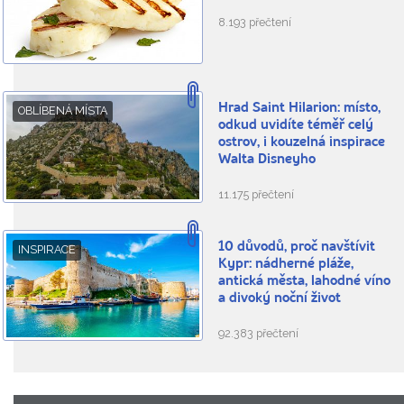
8.193 přečtení
Hrad Saint Hilarion: místo,
OBLÍBENÁ MÍSTA
odkud uvidíte téměř celý
ostrov, i kouzelná inspirace
Walta Disneyho
11.175 přečtení
10 důvodů, proč navštívit
INSPIRACE
Kypr: nádherné pláže,
antická města, lahodné víno
a divoký noční život
92.383 přečtení