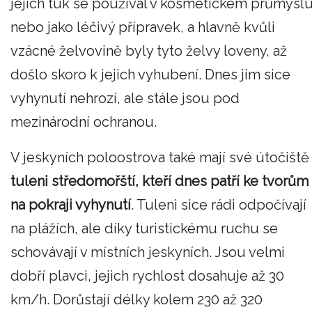
jejich tuk se používal v kosmetickém průmysl
nebo jako léčivý přípravek, a hlavně kvůli
vzácné želvovině byly tyto želvy loveny, až
došlo skoro k jejich vyhubení. Dnes jim sice
vyhynutí nehrozí, ale stále jsou pod
mezinárodní ochranou.
V jeskyních poloostrova také mají své útočiště
tuleni středomořští, kteří dnes patří ke tvorům
na pokraji vyhynutí
. Tuleni sice rádi odpočívají
na plážích, ale díky turistickému ruchu se
schovávají v místních jeskyních. Jsou velmi
dobří plavci, jejich rychlost dosahuje až 30
km/h. Dorůstají délky kolem 230 až 320