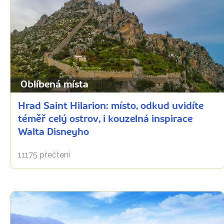
Oblíbená místa
Hrad Saint Hilarion: místo, odkud uvidíte
téměř celý ostrov, i kouzelná inspirace
Walta Disneyho
11175 přečtení