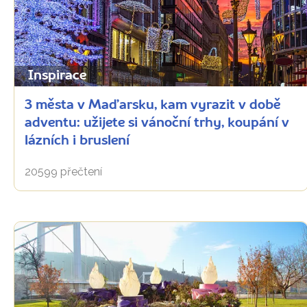
Inspirace
3 města v Maďarsku, kam vyrazit v době
adventu: užijete si vánoční trhy, koupání v
lázních i bruslení
20599 přečtení