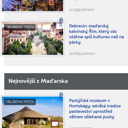
20.599 přečtení
Debrecín: maďarský
OBLÍBENÁ MÍSTA
kalvínský Řím, který vás
utáhne spíš kulturou než na
párky
18.869 přečtení
Nejnovější z Maďarska
Pastýřské muzeum v
OBLÍBENÁ MÍSTA
Hortobágy: odvěká tradice
pastevectví uprostřed
větrem ošlehané pusty