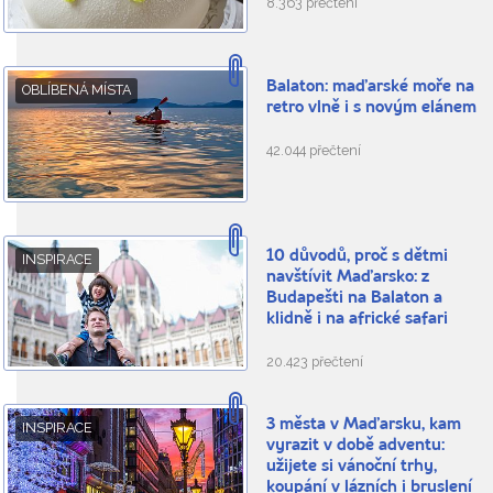
8.363 přečtení
Balaton: maďarské moře na
OBLÍBENÁ MÍSTA
retro vlně i s novým elánem
42.044 přečtení
10 důvodů, proč s dětmi
INSPIRACE
navštívit Maďarsko: z
Budapešti na Balaton a
klidně i na africké safari
20.423 přečtení
3 města v Maďarsku, kam
INSPIRACE
vyrazit v době adventu:
užijete si vánoční trhy,
koupání v lázních i bruslení