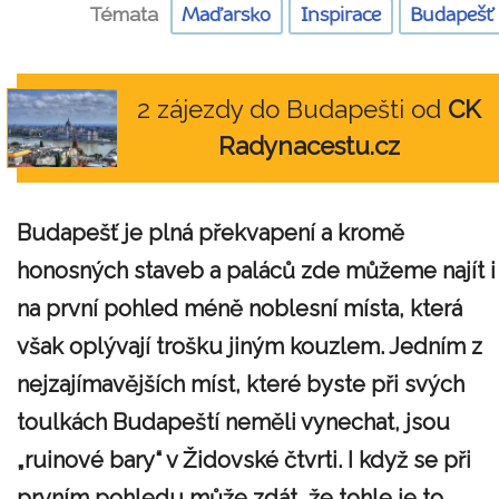
Témata
Maďarsko
Inspirace
Budapešť
2 zájezdy do Budapešti od
CK
Radynacestu.cz
Budapešť je plná překvapení a kromě
honosných staveb a paláců zde můžeme najít i
na první pohled méně noblesní místa, která
však oplývají trošku jiným kouzlem. Jedním z
nejzajímavějších míst, které byste při svých
toulkách Budapeští neměli vynechat, jsou
„ruinové bary“ v Židovské čtvrti. I když se při
prvním pohledu může zdát, že tohle je to