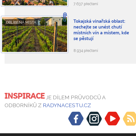
7.637 přečtení
Tokajská vinařská oblast:
OBLÍBENÁ MÍSTA
nechejte se unést chutí
místních vín a místem, kde
se pěstují
8.934 přečtení
INSPIRACE
JE DÍLEM PRŮVODCŮ A
ODBORNÍKŮ Z
RADYNACESTU.CZ