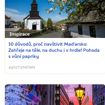
Inspirace
10 důvodů, proč navštívit Maďarsko:
Zahřeje na těle, na duchu i v hrdle! Pohoda
s vůní papriky
49027 přečtení