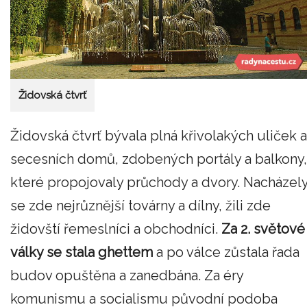
Židovská čtvrť
Židovská čtvrť bývala plná křivolakých uliček a
secesních domů, zdobených portály a balkony,
které propojovaly průchody a dvory. Nacházel
se zde nejrůznější továrny a dílny, žili zde
židovští řemeslníci a obchodníci.
Za 2. světové
války se stala ghettem
a po válce zůstala řada
budov opuštěna a zanedbána. Za éry
komunismu a socialismu původní podoba