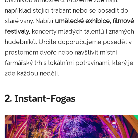
bláznivou atmosféru. Můžeme zde najít
například stojící trabant nebo se posadit do
staré vany. Nabízí
umělecké exhibice, filmové
festivaly,
koncerty mladých talentů i známých
hudebníků. Určitě doporučujeme posedět v
prostorném dvoře nebo navštívit místní
farmářský trh s lokálními potravinami, který je
zde každou neděli.
2. Instant-Fogas