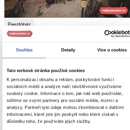
Élesztöház
Tűzoltó u. 22, 1094, Budapest
Souhlas
Detaily
Více o cookies
Název baru v překladu znamená kvasnice, což
už nám trošku napovídá o jeho účelu. Z davu
Tato webová stránka používá cookies
tento bar vyčnívá tím, že zde můžeme
K personalizaci obsahu a reklam, poskytování funkcí
nahlédnout do
maďarské, ale také mezinárodní
sociálních médií a analýze naší návštěvnosti využíváme
soubory cookie. Informace o tom, jak náš web používáte,
tradiční pivní výroby
a ochutnat více než 20
sdílíme se svými partnery pro sociální média, inzerci a
různých druhů craftového piva. Nabídka se
analýzy. Partneři tyto údaje mohou zkombinovat s dalšími
informacemi, které jste jim poskytli nebo které získali v
neustále mění, takže pokud vyjde nějaká
důsledku toho, že používáte jejich služby.
zajímavá novinka, tohle bude rozhodně místo,