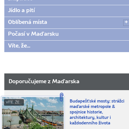
Jídlo a pití
Oblíbená místa
Počasí v Maďarsku
Víte, že...
Doporučujeme z Maďarska
Budapešťské mosty: strážci
VÍTE, ŽE...
maďarské metropole &
spojnice historie,
architektury, kultur i
každodenního života