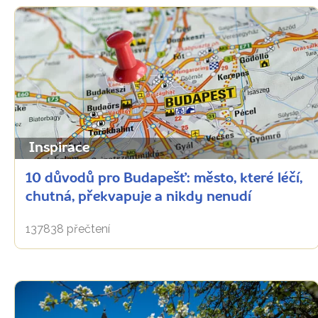
Inspirace
10 důvodů pro Budapešť: město, které léčí,
chutná, překvapuje a nikdy nenudí
137838 přečtení