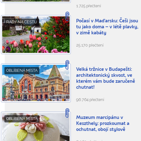
1.725 přečtení
Počasí v Maďarsku: Češi jsou
RADY NA CESTU
tu jako doma – v létě plavky,
v zimě kabáty
25.170 přečtení
Velká tržnice v Budapešti:
OBLÍBENÁ MÍSTA
architektonický skvost, ve
kterém vám bude zaručeně
chutnat!
96.764 přečtení
Muzeum marcipánu v
OBLÍBENÁ MÍSTA
Keszthely: prozkoumat a
ochutnat, obojí stylově