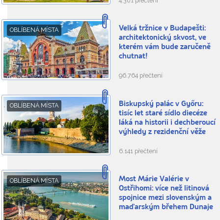
4.301 přečtení
Velká tržnice v Budapešti:
OBLÍBENÁ MÍSTA
architektonický skvost, ve
kterém vám bude zaručeně
chutnat!
96.764 přečtení
Biskupský palác v Győru:
OBLÍBENÁ MÍSTA
tisíc let staré sídlo diecéze
láká na historii i dechberoucí
výhledy z rezidenční věže
6.141 přečtení
Most Márie Valérie v
OBLÍBENÁ MÍSTA
Ostřihomi: více než litinová
spojnice mezi slovenským a
maďarským břehem Dunaje