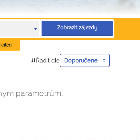
Zobrazit zájezdy
e
ritérií
Řadit dle
Doporučené
aným parametrům.