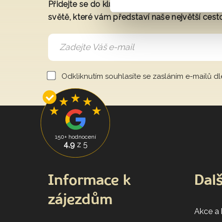
Přidejte se do klubu a získáte exkluzivní přís
světě, které vám představí naše největší cest
Odkliknutím souhlasíte se zasláním e-mailů d
150+ hodnocení
4,9
z 5
Informace k
Dalš
zájezdům
Akce a