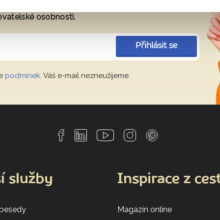
tup ke skrytým perlám v Evropě i ve
ovatelské osobnosti.
Přihlásit se
le
podmínek
. Váš e-mail nezneužijeme.
í služby
Inspirace z ces
 besedy
Magazín online