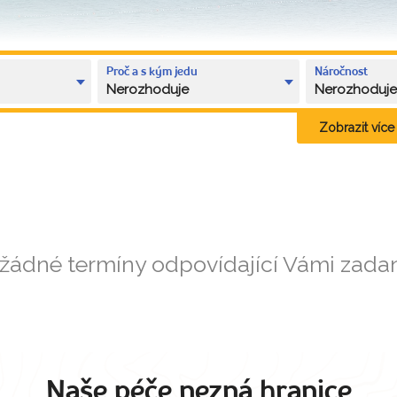
Proč a s kým jedu
Náročnost
Nerozhoduje
Nerozhoduj
Zobrazit více k
 žádné termíny odpovídající Vámi zad
Naše péče nezná hranice