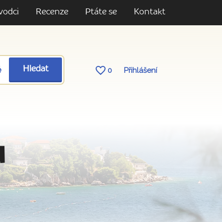
vodci
Recenze
Ptáte se
Kontakt
ě
Hledat
0
Přihlášení
u