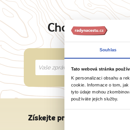
Chcete oslovit 
Souhlas
Tato webová stránka použív
K personalizaci obsahu a re
cookie. Informace o tom, jak
tyto údaje mohou zkombinovat
používáte jejich služby.
Získejte pravidelné tipy na sk