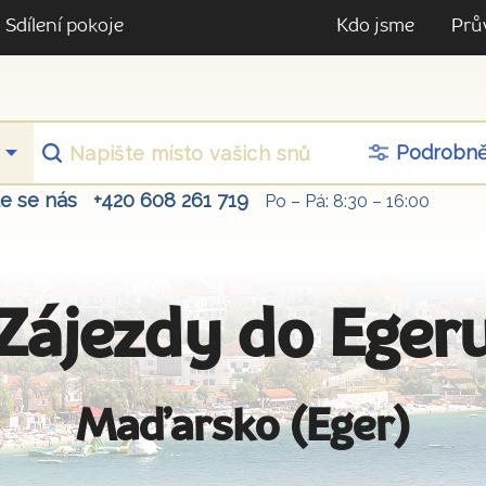
Sdílení pokoje
Kdo jsme
Prů
Podrobn
te se nás
+420 608 261 719
Po – Pá: 8:30 – 16:00
Zájezdy do Eger
Maďarsko (Eger)