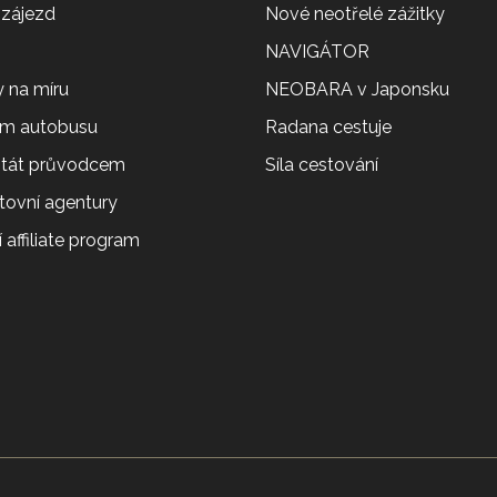
 zájezd
Nové neotřelé zážitky
NAVIGÁTOR
 na míru
NEOBARA v Japonsku
em autobusu
Radana cestuje
 stát průvodcem
Síla cestování
tovní agentury
 affiliate program