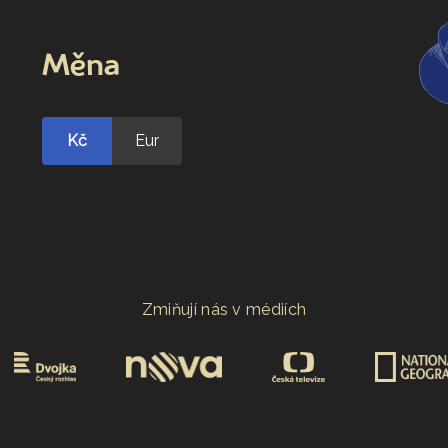
Měna
Kč
Eur
Zmiňují nás v médiích