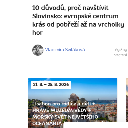
10 důvodů, proč navštívit
Slovinsko: evropské centrum
krás od pobřeží až na vrcholky
hor
Vladimíra Svitáková
69.809
přečtení
21. 8. – 25. 8. 2026
Lisabon pro rodiče a děti +
HRAVÉ MUZEUM VĚDY +
MOŘSKÝ SVĚT NEJVĚTŠÍHO
OCEANÁRIA (letecky z Prahy)