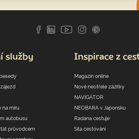
í služby
Inspirace z ces
 besedy
Magazín online
 zájezd
Nové neotřelé zážitky
NAVIGÁTOR
 na míru
NEOBARA v Japonsku
em autobusu
Radana cestuje
 stát průvodcem
Síla cestování