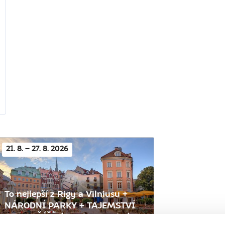
21. 8. – 27. 8. 2026
To nejlepší z Rigy a Vilniusu +
NÁRODNÍ PARKY + TAJEMSTVÍ
HORY KŘÍŽŮ (letecky z Prahy)