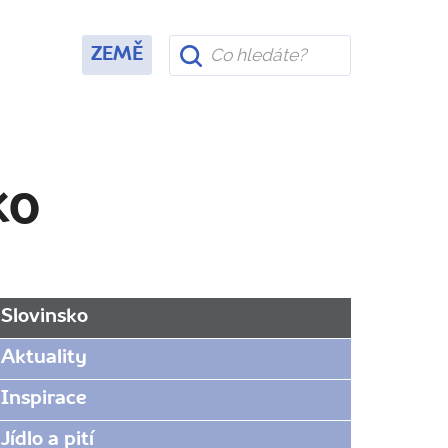
ZEMĚ
ko
Slovinsko
Aktuality
Inspirace
Jídlo a pití