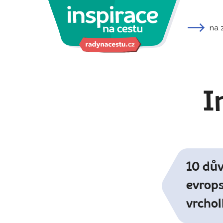
na 
I
10 dův
evrops
vrchol