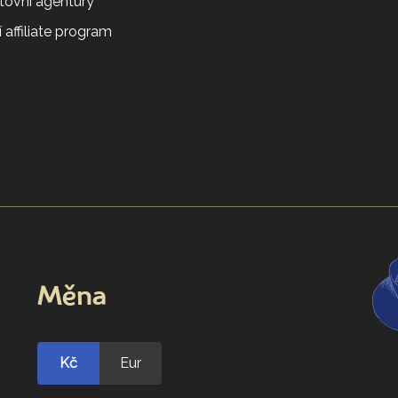
tovní agentury
 affiliate program
Měna
Kč
Eur