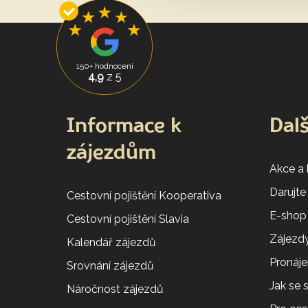
150+ hodnocení
4,9
z 5
Informace k
Dalš
zájezdům
Akce a
Darujte
Cestovní pojištění Kooperativa
E-shop
Cestovní pojištění Slavia
Zájezdy
Kalendář zájezdů
Pronáj
Srovnání zájezdů
Jak se
Náročnost zájezdů