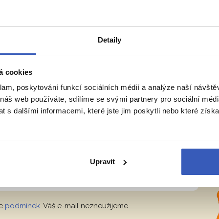
32 990 Kč
Detaily
ODBORNÍKŮ Z
RADYNACESTU.CZ
á cookies
klam, poskytování funkcí sociálních médií a analýze naší návšt
 náš web používáte, sdílíme se svými partnery pro sociální média
vělá místa
 s dalšími informacemi, které jste jim poskytli nebo které získa
tup ke skrytým perlám v Evropě i ve
ovatelské osobnosti.
Upravit
Přihlásit se
le
podmínek
. Váš e-mail nezneužijeme.