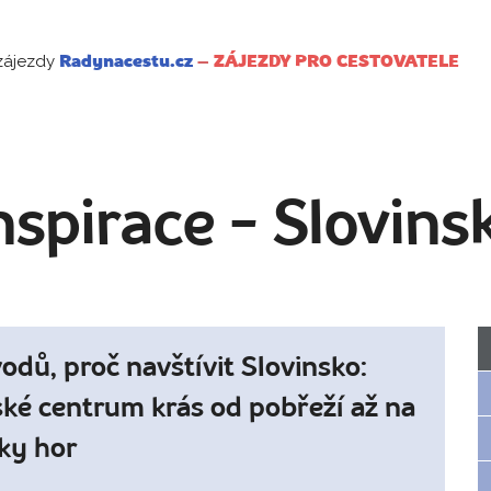
zájezdy
Radynacestu.cz
–
ZÁJEZDY PRO CESTOVATELE
nspirace - Slovins
odů, proč navštívit Slovinsko:
ké centrum krás od pobřeží až na
ky hor