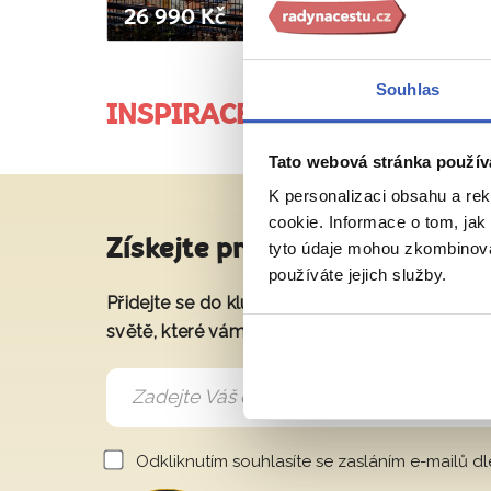
26 990 Kč
Souhlas
INSPIRACE
JE DÍLEM PRŮVODCŮ A 
Tato webová stránka použív
K personalizaci obsahu a re
cookie. Informace o tom, jak
Získejte pravidelné tipy na sk
tyto údaje mohou zkombinovat
používáte jejich služby.
Přidejte se do klubu a získáte exkluzivní přís
světě, které vám představí naše největší cest
Odkliknutím souhlasíte se zasláním e-mailů d