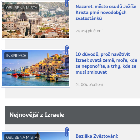
Nazaret: město osudů Ježíše
OBLÍBENÁ MÍSTA
Krista plné novodobých
svatostánků
24.014 přečtení
10 důvodů, proč navštívit
INSPIRACE
Izrael: svatá země, moře, kde
se neponoříte, a trhy, kde se
musí smlouvat
21.664 přečtení
Nejnovější z Izraele
Bazilika Zvěstování:
OBLÍBENÁ MÍSTA