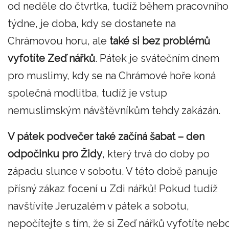
od neděle do čtvrtka, tudíž během pracovního
týdne, je doba, kdy se dostanete na
Chrámovou horu, ale
také si bez problémů
vyfotíte Zeď nářků
. Pátek je svátečním dnem
pro muslimy, kdy se na Chrámové hoře koná
společná modlitba, tudíž je vstup
nemuslimským návštěvníkům tehdy zakázán.
V pátek podvečer také začíná šabat – den
odpočinku pro Židy
, který trvá do doby po
západu slunce v sobotu. V této době panuje
přísný zákaz focení u Zdi nářků! Pokud tudíž
navštívíte Jeruzalém v pátek a sobotu,
nepočítejte s tím, že si Zeď nářků vyfotíte neb