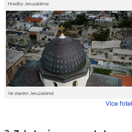
Hradby Jeruzaléma
Ve starém Jeruzalémě
Více fote