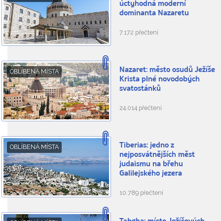
úctyhodná moderní
dominanta Nazaretu
7.172 přečtení
Nazaret: město osudů Ježíše
OBLÍBENÁ MÍSTA
Krista plné novodobých
svatostánků
24.014 přečtení
Tiberias: jedno z
OBLÍBENÁ MÍSTA
nejposvátnějších měst
judaismu na břehu
Galilejského jezera
10.789 přečtení