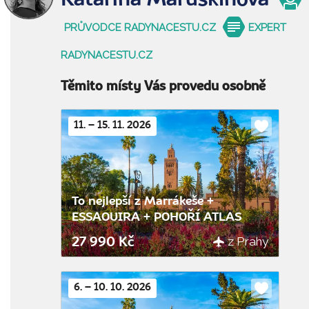
PRŮVODCE RADYNACESTU.CZ
EXPERT
RADYNACESTU.CZ
Těmito místy Vás provedu osobně
11. – 15. 11. 2026
Do
oblíbenýc
To nejlepší z Marrákeše +
ESSAOUIRA + POHOŘÍ ATLAS
z Prahy
27 990 Kč
6. – 10. 10. 2026
Do