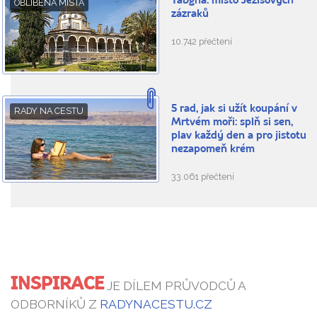
Tabgha: místo Ježíšových
OBLÍBENÁ MÍSTA
zázraků
10.742 přečtení
5 rad, jak si užít koupání v
RADY NA CESTU
Mrtvém moři: splň si sen,
plav každý den a pro jistotu
nezapomeň krém
33.061 přečtení
INSPIRACE
JE DÍLEM PRŮVODCŮ A
ODBORNÍKŮ Z
RADYNACESTU.CZ