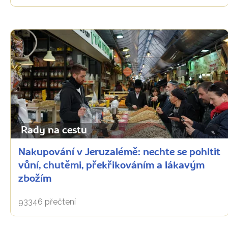
Rady na cestu
Nakupování v Jeruzalémě: nechte se pohltit
vůní, chutěmi, překřikováním a lákavým
zbožím
93346 přečtení