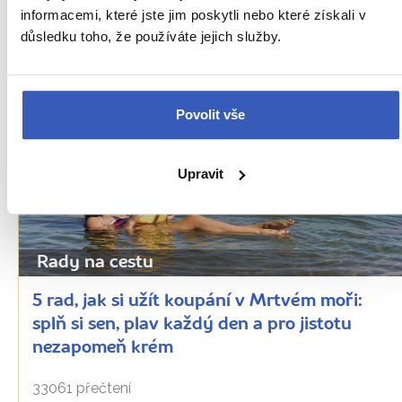
informacemi, které jste jim poskytli nebo které získali v
PŘEČTĚTE SI TAKÉ
důsledku toho, že používáte jejich služby.
Povolit vše
Upravit
Rady na cestu
5 rad, jak si užít koupání v Mrtvém moři:
splň si sen, plav každý den a pro jistotu
nezapomeň krém
33061 přečtení