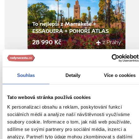
oblíbenýc
To nejlepší z Marrákeše +
ESSAOUIRA + POHOŘÍ ATLAS
z Prahy
28 990 Kč
Vyberte si z mých 9 zájezdů
Souhlas
Detaily
Více o cookies
Nejnovější ohlas od cestovatele
Průvodkyně byla vždy připravena
pomoci a odpověděla na všechny mé
Tato webová stránka používá cookies
otázky.
K personalizaci obsahu a reklam, poskytování funkcí
sociálních médií a analýze naší návštěvnosti využíváme
Zobrazit všechny ohlasy
soubory cookie. Informace o tom, jak náš web používáte,
sdílíme se svými partnery pro sociální média, inzerci a
analýzy. Partneři tyto údaje mohou zkombinovat s dalšími