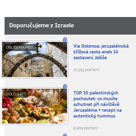
Doporučujeme z Izraele
Via Dolorosa: jeruzalémská
OBLÍBENÁ MÍSTA
křížová cesta aneb 14
zastavení Ježíše
21.543 přečtení
TOP 10 palestinských
JÍDLO A PITÍ
pochoutek: co musíte
ochutnat při návštěvě
Jeruzaléma + recept na
autentický hummus
9.964 přečtení