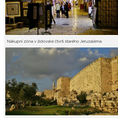
Nákupní zóna v židovské čtvrti starého Jeruzaléma