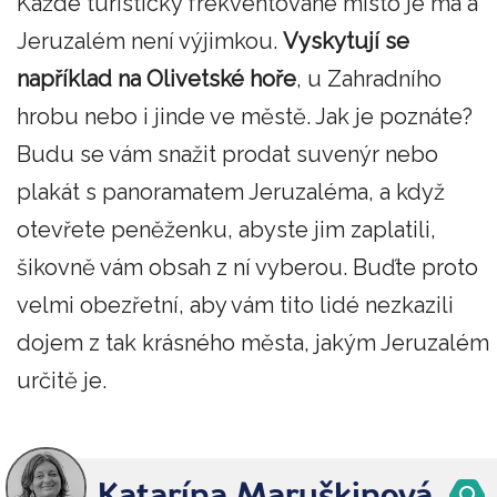
Každé turisticky frekventované místo je má a
Jeruzalém není výjimkou.
Vyskytují se
například na Olivetské hoře
, u Zahradního
hrobu nebo i jinde ve městě. Jak je poznáte?
Budu se vám snažit prodat suvenýr nebo
plakát s panoramatem Jeruzaléma, a když
otevřete peněženku, abyste jim zaplatili,
šikovně vám obsah z ní vyberou. Buďte proto
velmi obezřetní, aby vám tito lidé nezkazili
dojem z tak krásného města, jakým Jeruzalém
určitě je.
Katarína Maruškinová