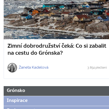
Zimní dobrodružství čeká: Co si zabalit
na cestu do Grónska?
Žaneta Kadelová
3.854 přečtení
Grónsko
Inspirace