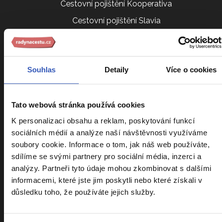
Cestovní pojištění Kooperativa
Cestovní pojištění Slavia
Kalendář zájezdů
Srovnání zájezdů
Souhlas
Detaily
Více o cookies
Náročnost zájezdů
Sdílení pokoje
Parkování na letišti
Tato webová stránka používá cookies
K personalizaci obsahu a reklam, poskytování funkcí
VIP vyzvednutí u domu
sociálních médií a analýze naší návštěvnosti využíváme
Cestovatelský klub
soubory cookie. Informace o tom, jak náš web používáte,
Ptáte se nás
sdílíme se svými partnery pro sociální média, inzerci a
analýzy. Partneři tyto údaje mohou zkombinovat s dalšími
Všeobecné obchodní podmínky
informacemi, které jste jim poskytli nebo které získali v
důsledku toho, že používáte jejich služby.
Další služby