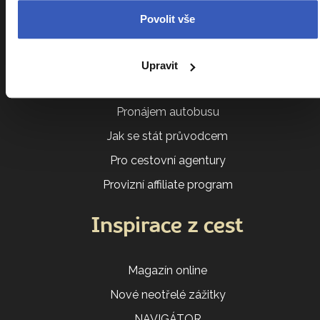
Akce a besedy
Povolit vše
Darujte zájezd
E-shop
Upravit
Zájezdy na míru
Pronájem autobusu
Jak se stát průvodcem
Pro cestovní agentury
Provizní affiliate program
Inspirace z cest
Magazín online
Nové neotřelé zážitky
NAVIGÁTOR