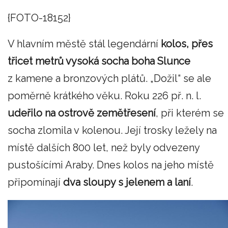
{FOTO-18152}
V hlavním městě stál legendární
kolos, přes
třicet metrů vysoká socha boha Slunce
z kamene a bronzových plátů. „Dožil“ se ale
poměrně krátkého věku. Roku 226 př. n. l.
udeřilo na ostrově
zemětřesení
, při kterém se
socha zlomila v kolenou. Její trosky ležely na
místě dalších 800 let, než byly odvezeny
pustošícími Araby. Dnes kolos na jeho místě
připomínají
dva sloupy s jelenem a laní
.