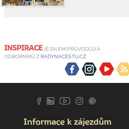
INSPIRACE
JE DÍLEM PRŮVODCŮ A
ODBORNÍKŮ Z
RADYNACESTU.CZ
Informace k zájezdům