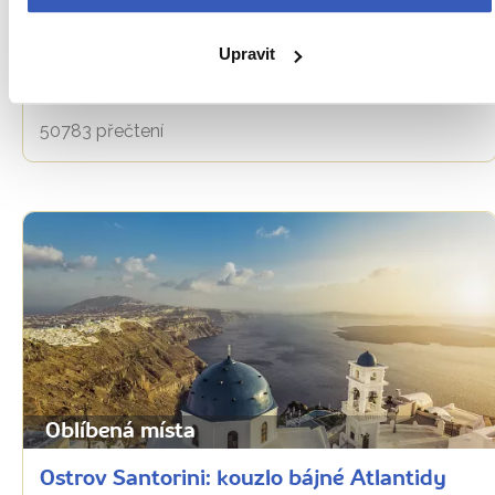
Oblíbená místa
Palác Knóssos: tajemný příběh o domově
Upravit
bájného Minotaura
50783 přečtení
Oblíbená místa
Ostrov Santorini: kouzlo bájné Atlantidy