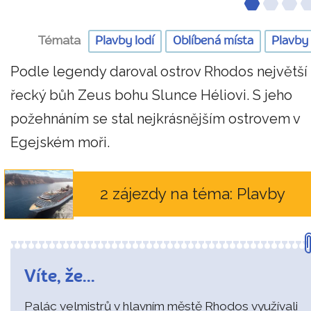
Témata
Plavby lodí
Oblíbená místa
Plavby
Podle legendy daroval ostrov Rhodos největší
řecký bůh Zeus bohu Slunce Héliovi. S jeho
požehnáním se stal nejkrásnějším ostrovem v
Egejském moři.
2 zájezdy na téma: Plavby
Víte, že...
Palác velmistrů v hlavním městě Rhodos využívali