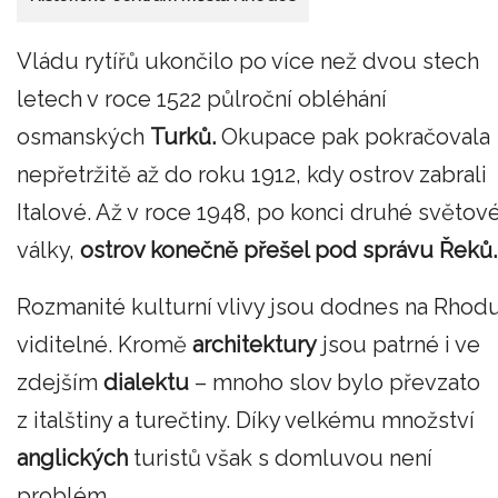
Vládu rytířů ukončilo po více než dvou stech
letech v roce 1522 půlroční obléhání
osmanských
Turků.
Okupace pak pokračovala
nepřetržitě až do roku 1912, kdy ostrov zabrali
Italové. Až v roce 1948, po konci druhé světov
války,
ostrov konečně přešel pod správu Řeků.
Rozmanité kulturní vlivy jsou dodnes na Rhod
viditelné. Kromě
architektury
jsou patrné i ve
zdejším
dialektu
– mnoho slov bylo převzato
z italštiny a turečtiny. Díky velkému množství
anglických
turistů však s domluvou není
problém.