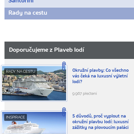
Santorini
Rady na cestu
Doporučujeme z Plaveb lodí
Okružní plavby: Co všechno
RADY NA CESTU
vás čeká na luxusní výletní
lodi?
9.967 přečtení
5 důvodů, proč vyplout na
INSPIRACE
okružní plavbu lodí: luxusní
zážitky na plovoucím paláci