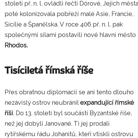
století př. n. l. ovládli řečtí Dórové. Jejich měst
poté kolonizovala pobřeží malé Asie, Francie,
Sicílie a Španělska. V roce 406 př. n. l. pak
společnými silami postavili nové hlavní město
Rhodos.
Tisíciletá římská říše
Přes obratnou diplomacii se ani tento dlouho
nezávislý ostrov neubránil
expandující římské
říši
. Do 13. století byl součástí Byzantské říše,
než jej dobyli Janované. Ti jej prodali
rytířskému řádu Johanitů, kteří vtiskli ostrovu