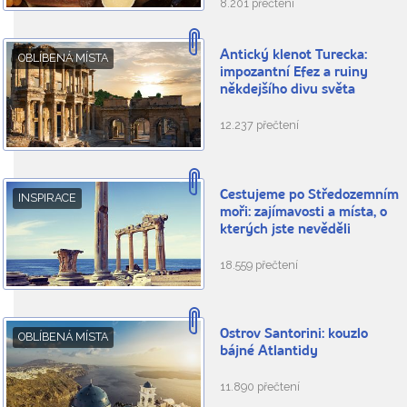
8.201 přečtení
Antický klenot Turecka:
OBLÍBENÁ MÍSTA
impozantní Efez a ruiny
někdejšího divu světa
12.237 přečtení
Cestujeme po Středozemním
INSPIRACE
moři: zajímavosti a místa, o
kterých jste nevěděli
18.559 přečtení
Ostrov Santorini: kouzlo
OBLÍBENÁ MÍSTA
bájné Atlantidy
11.890 přečtení