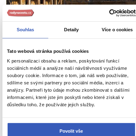
Oblíbená místa
Souhlas
Detaily
Více o cookies
Antický klenot Turecka: impozantní Efez a
ruiny někdejšího divu světa
Tato webová stránka používá cookies
12235 přečtení
K personalizaci obsahu a reklam, poskytování funkcí
sociálních médií a analýze naší návštěvnosti využíváme
soubory cookie. Informace o tom, jak náš web používáte,
sdílíme se svými partnery pro sociální média, inzerci a
analýzy. Partneři tyto údaje mohou zkombinovat s dalšími
informacemi, které jste jim poskytli nebo které získali v
důsledku toho, že používáte jejich služby.
Povolit vše