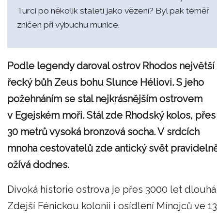
Turci po několik staletí jako vězení? Byl pak téměř
zničen při výbuchu munice.
Podle legendy daroval ostrov Rhodos největší
řecký bůh Zeus bohu Slunce Héliovi
. S jeho
požehnáním se stal nejkrásnějším ostrovem
v Egejském moři. Stál zde Rhodský kolos, přes
30 metrů vysoká bronzová socha. V srdcích
mnoha cestovatelů zde antický svět pravideln
ožívá dodnes.
Divoká historie ostrova je přes 3000 let dlouhá
Zdejší Fénickou kolonii i osídlení Mínojců ve 13