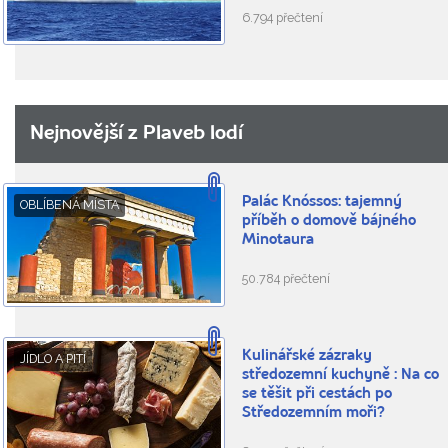
6.794 přečtení
Nejnovější z Plaveb lodí
Palác Knóssos: tajemný
OBLÍBENÁ MÍSTA
příběh o domově bájného
Minotaura
50.784 přečtení
Kulinářské zázraky
JÍDLO A PITÍ
středozemní kuchyně : Na co
se těšit při cestách po
Středozemním moři?